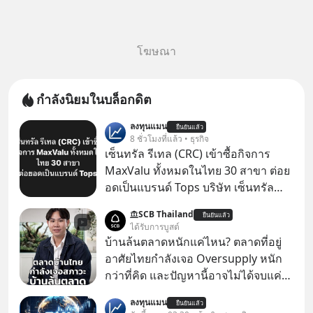
โฆษณา
กำลังนิยมในบล็อกดิต
ลงทุนแมน
ยืนยันแล้ว
8 ชั่วโมงที่แล้ว • ธุรกิจ
เซ็นทรัล รีเทล (CRC) เข้าซื้อกิจการ
MaxValu ทั้งหมดในไทย 30 สาขา ต่อย
อดเป็นแบรนด์ Tops บริษัท เซ็นทรัล
รีเทล คอร์ปอเรชั่น จำกัด (มหาชน) หรือ
SCB Thailand
ยืนยันแล้ว
CRC แจ้งตลาดหลักทรัพย์ฯ ว่า บริษัท
ได้รับการบูสต์
เซ็นทรัล ฟู้ด รีเทล จำกัด (CFR) ซึ่งเป็น
บ้านล้นตลาดหนักแค่ไหน? ตลาดที่อยู่
บริษัทย่อยที่ CRC ถือหุ้นทั้งทางตรงและ
อาศัยไทยกำลังเจอ Oversupply หนัก
ทางอ้อม 100%
กว่าที่คิด และปัญหานี้อาจไม่ได้จบแค่
เรื่องเศรษฐกิจ #SCBEIC #อสังหา #บ้าน
ลงทุนแมน
ยืนยันแล้ว
ล้นตลาด #เศรษฐกิจไทย #EICAround