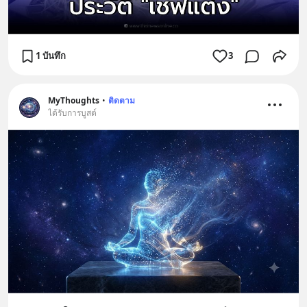
1 บันทึก
3
MyThoughts
•
ติดตาม
ได้รับการบูสต์