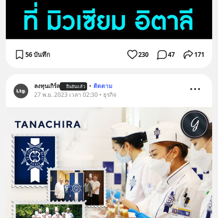
56 บันทึก
230
47
171
ลงทุนเกิร์ล
•
ติดตาม
ยืนยันแล้ว
27 พ.ย. 2023 เวลา 02:30 • ธุรกิจ