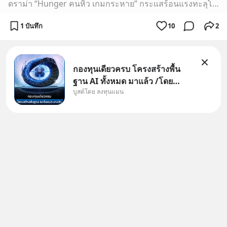
ดราม่า “Hunger คนหิว เกมกระหาย” กระแสร้อนแรงทะลุโซเชียล ชวนรู้สายอาชีพ “เชฟ” และเหล่าบรรดาคนครัวแต่ละตำแหน่ง “รายได้” อู้ฟู่แค่ไหน?
1 บันทึก
10
2
กองทุนเดียวครบ โครงสร้างพื้น
ฐาน AI ทั้งหมด มาแล้ว /โดย
บูสต์โดย ลงทุนแมน
ลงทุนแมน AI Supercycle คือช่วง
เวลาที่เทคโนโลยีปัญญาประดิษฐ์
จะกลายเป็นตัวขับเคลื่อนหลัก ของ
การเติบโตทางเศรษฐกิจ และวิถี
ชีวิตของผู้คนอย่างยาวนานต่