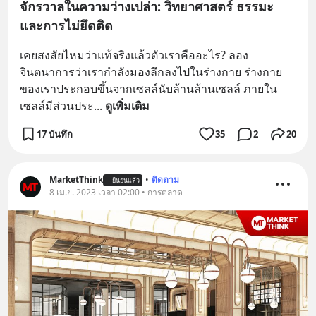
จักรวาลในความว่างเปล่า: วิทยาศาสตร์ ธรรมะ
และการไม่ยึดติด
เคยสงสัยไหมว่าแท้จริงแล้วตัวเราคืออะไร? ลอง
จินตนาการว่าเรากำลังมองลึกลงไปในร่างกาย ร่างกาย
ของเราประกอบขึ้นจากเซลล์นับล้านล้านเซลล์ ภายใน
เซลล์มีส่วนประ
... 
ดูเพิ่มเติม
17 บันทึก
35
2
20
MarketThink
•
ติดตาม
ยืนยันแล้ว
8 เม.ย. 2023 เวลา 02:00 • การตลาด