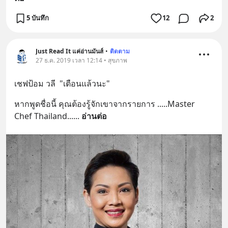
5 บันทึก
12
2
Just Read It แค่อ่านมันส์
•
ติดตาม
27 ธ.ค. 2019 เวลา 12:14 • สุขภาพ
เชฟป้อม วลี  "เตือนแล้วนะ"
หากพูดชื่อนี้ คุณต้องรู้จักเขาจากรายการ .....Master 
Chef Thailand...
... 
อ่านต่อ