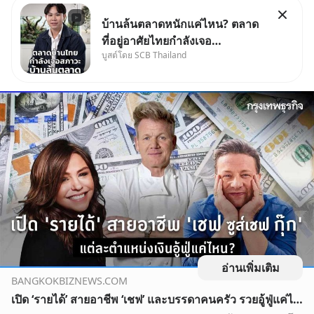
บ้านล้นตลาดหนักแค่ไหน? ตลาด
ที่อยู่อาศัยไทยกำลังเจอ
บูสต์โดย SCB Thailand
Oversupply หนักกว่าที่คิด และ
ปัญหานี้อาจไม่ได้จบแค่เรื่อง
เศรษฐกิจ #SCBEIC #อสังหา
#บ้านล้นตลาด #เศรษฐกิจไทย
#EICAround #SCBThailand
สามารถดูคลิปท
อ่านเพิ่มเติม
BANGKOKBIZNEWS.COM
เปิด ‘รายได้’ สายอาชีพ ‘เชฟ’ และบรรดาคนครัว รวยอู้ฟู่แค่ไหน?