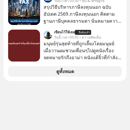
วันนี้ เวลา 03:30 • หุ้น & เศรษฐกิจ
#SCBThailand สามารถดูคลิปที่
สรุปวิธีบริหารภาษีลงทุนนอก ฉบับ
youtube ประกอบได้ที่ link :
อัปเดต 2569 ภาษีลงทุนนอก คิดตาม
https://youtube.com/shorts/-
ฐานภาษีบุคคลธรรมดา นั่นหมายความ
xU9gYcfVJk?feature=share
ว่าถ้าเรามีกำไร 100,000 บาท
เขียนไว้ให้เธอ
ยืนยันแล้ว
วันนี้ เวลา 05:55 • ความคิดเห็น
มนุษย์รุ่นสุดท้ายที่ถูกเลี้ยงโดยมนุษย์
เมื่อวานผมชวนเพื่อนๆไปดูหนังเรื่อง
จดหมายรักถึงอาม่า หนังแต้จิ๋วที่กำลัง
โด่งดังทั่วโลกอยู่ในตอนนี้ เหตุเกิดจาก
ป๊าผมเห็นโปสเตอร์หนังเรื่องนี้หลาย
ดูทั้งหมด
เดือนก่อนและอยากดูมาก ด้วยเพราะว่า
อากงก็มาจากเมืองจีน ป๊าก็พูดแต้จิ๋วได้
มีเรื่องราวมีความผูกพันที่ได้ยินตั้งแต่
เด็ก