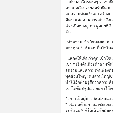
: อย่าบอกใครตรงๆ ว่าเขาผิ
หากคุณผิด จงยอมรับผิดอย่
ลดความขัดแย้งและสร้างความน่
มิตร: แม้สถานการณ์จะตึงเค
ช่วยเปิดทางสู่การพูดคุยที่
อื่น
: ทำความเข้าใจเหตุผลและ
ของคุณ * เห็นอกเห็นใจใน
: แสดงให้เห็นว่าคุณเข้าใ
เขา * เริ่มต้นด้วยคำถามที่ท
จุดร่วมและความเห็นพ้องต้อง
พูดส่วนใหญ่: คนส่วนใหญ่ชอบ
ทำให้อีกฝ่ายรู้สึกว่าความค
เขาได้ข้อสรุปเอง จะทำให้เ
4. การเป็นผู้นำ: วิธีเปลี่ยนแ
* เริ่มต้นด้วยคำชมเชยและยกย
จะชี้แนะ * ชี้ให้เห็นข้อผ