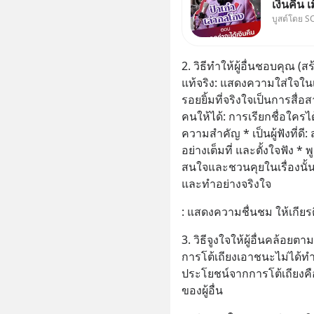
เงินคืน 
บูสต์โดย S
เรื่องเค
วิยะดาจะได
คำตอบได้
2. วิธีทำให้ผู้อื่นชอบคุณ (ส
“เขา
แท้จริง: แสดงความใส่ใจในเร
รอยยิ้มที่จริงใจเป็นการสื่อส
คนให้ได้: การเรียกชื่อใครได
ความสำคัญ * เป็นผู้ฟังที่ดี: 
อย่างเต็มที่ และตั้งใจฟัง * พ
สนใจและชวนคุยในเรื่องนั้น *
และทำอย่างจริงใจ
: แสดงความชื่นชม ให้เกียร
3. วิธีจูงใจให้ผู้อื่นคล้อยต
การโต้เถียงเอาชนะไม่ได้ทำให
ประโยชน์จากการโต้เถียงคื
ของผู้อื่น