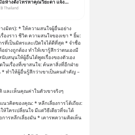
เมื่อห้างดังโทรหาคุณวิยะดา แจ้ง
CB Thailand
ลมสินค้าแล้วบอกว่าจะคืนเงิน คุณ
้เงินจริง หรือเป็นเรื่องจ้อจี้ หา
ที่ “ป้าเก๋าเล่ากลโกง” EP4 ตอน
ร้างมิตร): * ให้ความสนใจผู้อื่นอย่าง
ื่องราว ชีวิต ความสนใจของเขา * ยิ้ม: 
ารที่เป็นมิตรและเปิดใจได้ดีที่สุด * จำชื่อ
้อย่างถูกต้อง ทำให้เขารู้สึกว่าตนเองมี
สนับสนุนให้ผู้อื่นได้พูดเรื่องของตัวเอง
ูดในเรื่องที่เขาสนใจ: ค้นหาสิ่งที่อีกฝ่าย
 ทำให้ผู้อื่นรู้สึกว่าเขาเป็นคนสำคัญ – 
ติ และเห็นคุณค่าในตัวเขาจริงๆ
ามแนวคิดของคุณ: * หลีกเลี่ยงการโต้เถียง: 
้ใครเปลี่ยนใจ มีแต่วิธีเดียวที่จะได้
อการหลีกเลี่ยงมัน * เคารพความคิดเห็น