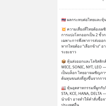
🇹🇭 ผลกระทบต่อไทยและหุ้นที
💥 ความเสี่ยงที่ไทยต้องเผช
การแบ่งโลกออกเป็น 2 ขั้
เฉพาะการพึ่งพาการส่งออกแล
หากไทยต้อง “เลือกข้าง” อ
ระยะยาว
📦 หุ้นส่งออกและโลจิสติกส์
WICE, SONIC, NYT, LEO 
เป็นบล็อก ไทยอาจเผชิญภา
ต้นทุนขนส่งที่สูงขึ้นจากกา
🏭 หุ้นอุตสาหกรรมที่ผูกกับจ
STA, KCE, HANA, DELTA —
นำเข้า อาจทำให้คำสั่งซื้อจ
ประเทศอื่น