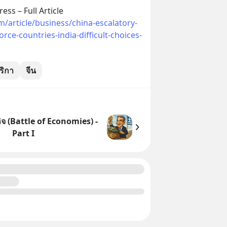
ess – Full Article
m/article/business/china-escalatory-
orce-countries-india-difficult-choices-
ริกา
จีน
จ (Battle of Economies) -
Part I