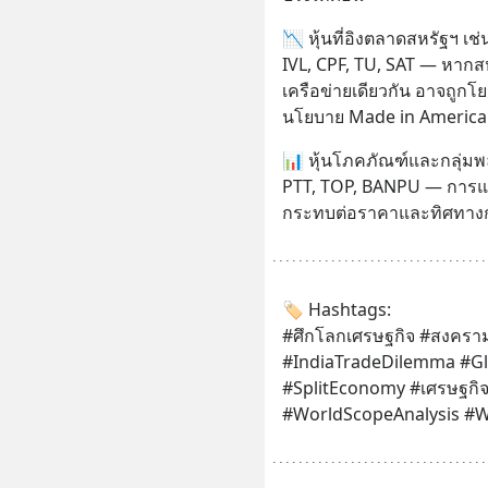
📉 หุ้นที่อิงตลาดสหรัฐฯ เช่
IVL, CPF, TU, SAT — หากสห
เครือข่ายเดียวกัน อาจถูก
นโยบาย Made in America
📊 หุ้นโภคภัณฑ์และกลุ่มพ
PTT, TOP, BANPU — การแบ่
กระทบต่อราคาและทิศทางกา
🏷️ Hashtags:
#ศึกโลกเศรษฐกิจ #สงครามก
#IndiaTradeDilemma #Glo
#SplitEconomy #เศรษฐกิจโ
#WorldScopeAnalysis #