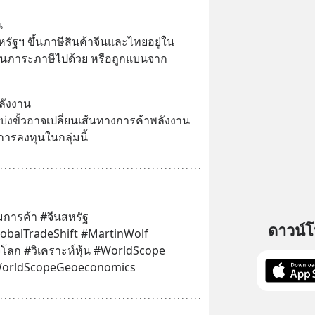
น
รัฐฯ ขึ้นภาษีสินค้าจีนและไทยอยู่ใน
โยนภาระภาษีไปด้วย หรือถูกแบนจาก
ลังงาน
งขั้วอาจเปลี่ยนเส้นทางการค้าพลังงาน 
รลงทุนในกลุ่มนี้
ารค้า #จีนสหรัฐ 
ดาวน์
balTradeShift #MartinWolf 
ลก #วิเคราะห์หุ้น #WorldScope 
WorldScopeGeoeconomics