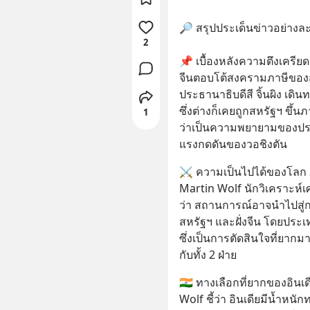
🔎 สรุปประเด็นข่าวอย่างละ
2
📌 เบื้องหลังความตึงเครียด
จีนตอบโต้สงครามภาษีของส
ประธานาธิบดีสี จิ้นผิง เดิ
ซึ่งต่างก็เคยถูกสหรัฐฯ ขึ้
1
ว่าเป็นความพยายามของปร
แรงกดดันของวอชิงตัน
⚔️ ความเป็นไปได้ของโลก 2
Martin Wolf นักวิเคราะห์เ
ว่า สถานการณ์อาจนำไปสู่กา
สหรัฐฯ และฝั่งจีน โดยประเท
ซึ่งเป็นการตัดสินใจที่ยา
กับทั้ง 2 ฝ่าย
🇮🇳 ทางเลือกที่ยากของอินเด
Wolf ชี้ว่า อินเดียมีน้ำหน