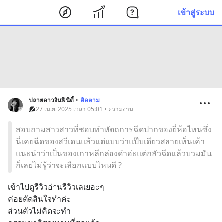
เข้าสู่ระบบ
ปลายดาวอินฟินิตี้
•
ติดตาม
27 เม.ย. 2025 เวลา 05:01 • ความงาม
สอบถามสาวสาวที่ชอบทำหัตถการฉีดปากของยี่ห้อไหนซึ่ง
นี่เคยฉีดของสวีเดนแล้วแต่แบบว่าแป๊บเดียวสลายเห็นเค้า
แนะนำว่าเป็นของเกาหลีกล่องดำอ่ะแต่กลัวฉีดแล้วบวมมัน
ก็เลยไม่รู้ว่าจะเลือกแบบไหนดี ?
เข้าไปดูรีวิวอ่านรีวิวเลเยอะๆ
ค่อยตัดสินใจทำค่ะ
ส่วนตัวไม่คิดจะทำ