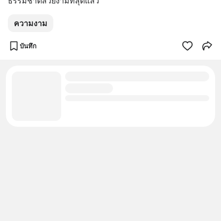
ธรรมชาติสวยงามที่สุดแล้ว
ความงาม
บันทึก