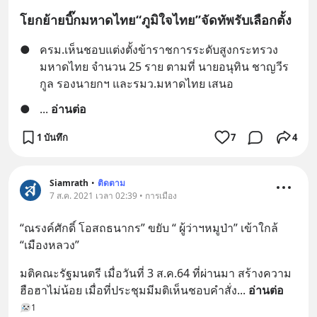
โยกย้ายบิ๊กมหาดไทย“ภูมิใจไทย”จัดทัพรับเลือกตั้ง
●
ครม.เห็นชอบแต่งตั้งข้าราชการระดับสูงกระทรวง
มหาดไทย จำนวน 25 ราย ตามที่ นายอนุทิน ชาญวีร
กูล รองนายกฯ และรมว.มหาดไทย เสนอ
●
... 
อ่านต่อ
1 บันทึก
7
4
Siamrath
•
ติดตาม
7 ส.ค. 2021 เวลา 02:39 • การเมือง
“ณรงค์ศักดิ์ โอสถธนากร” ขยับ “ ผู้ว่าฯหมูป่า” เข้าใกล้ 
“เมืองหลวง”
มติคณะรัฐมนตรี เมื่อวันที่ 3 ส.ค.64 ที่ผ่านมา สร้างความ
ฮือฮาไม่น้อย เมื่อที่ประชุมมีมติเห็นชอบคำสั่ง
... 
อ่านต่อ
1