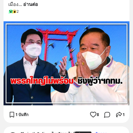
เมือง
... 
อ่านต่อ
2
1 บันทึก
8
1