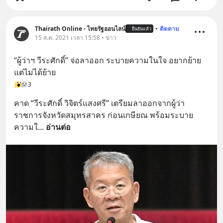
Thairath Online - ไทยรัฐออนไลน์
•
ติดตาม
ยืนยันแล้ว
15 ส.ค. 2021 เวลา 15:58 • ข่าว
“ผู้ว่าฯ วีระศักดิ์” จ่อลาออก ระบายความในใจ อยากย้าย
แต่ไม่ได้ย้าย
3
คาด “วีระศักดิ์ วิจิตร์แสงศรี” เตรียมลาออกจากผู้ว่า
ราชการจังหวัดสมุทรสาคร ก่อนเกษียณ พร้อมระบาย
ความใ
... 
อ่านต่อ