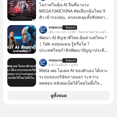
โอกาสในหุ้น AI จีนที่มาแรง
MEGA10AICHINA คัดเลือกหุ้นใหม่ 9
ตัว เข้ากองทุน.. ครอบคลุมทั้งซัปพลาย
เชน AI จีน พิเศษ ช่วง 3 - 19 ส.ค. 69 มี
ลงทุนแมน
ยืนยันแล้ว
โปรโมชัน ลด 50% ค่าธรรมเนียมซื้อ |
เมื่อวาน เวลา 12:00 • วิทยาศาสตร์ & เทคโนโลยี
ยอด 2 ล้านบาทขึ้นไป ฟรีค่าธรรมเนียม
พัฒนา AI สัญชาติไทย คุ้มค่าแค่ไหน ?
ซื้อ
| Talk ลงทุนแมน รู้หรือไม่ ?
ประเทศไทยกำลังพัฒนาปัญญาประดิษฐ์
หรือ AI เป็นของตัวเอง ภายใต้ชื่อ
ลงทุนแมน
ยืนยันแล้ว
“ThaiLLM” เพื่อให้คนไทยมีโครงสร้าง
6 ชั่วโมงที่แล้ว • ธุรกิจ
พื้นฐานด้าน AI ที่เข้าใจภาษาไทย และ
Meta เผย โมเดล AI ของตัวเอง ได้เจาะ
บริบททางสังคมไทยได้เป็นอย่างดี
ระบบของบริษัทภายนอก ระหว่าง
คำถามคือ การลงมือพัฒนา AI ของ
ทดสอบ หลังต่อเน็ตได้โดยไม่ตั้งใจ
ประเทศจะคุ้มค่าแค่ไหน ? และหลังจาก
Meta Platforms Inc. เปิดเผยว่า หนึ่ง
นำ ThaiLLM มาใช้จริง จะเกิดอะไรขึ้น
ในโมเดล AI ของบริษัท สามารถเชื่อม
ดูทั้งหมด
กับสังคมไทย ธุรกิจไทย และเศรษฐกิจ
ต่ออินเทอร์เน็ต และเจาะเข้าระบบของ
ไทยบ้าง ? ร่วมวิเคราะห์เรื่องนี้ผ่านมุม
บริการภายนอกรายหนึ่งได้ ระหว่างการ
มองของ ดร.อภิวดี ปิยธรรมรงค์ ผู้
ทดสอบความปลอดภัยไซเบอร์