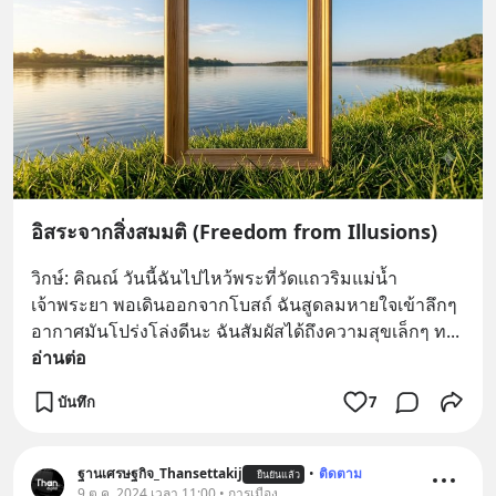
อิสระจากสิ่งสมมติ (Freedom from Illusions)
วิกษ์: คิณณ์ วันนี้ฉันไปไหว้พระที่วัดแถวริมแม่น้ำ
เจ้าพระยา พอเดินออกจากโบสถ์ ฉันสูดลมหายใจเข้าลึกๆ 
อากาศมันโปร่งโล่งดีนะ ฉันสัมผัสได้ถึงความสุขเล็กๆ ท
... 
อ่านต่อ
บันทึก
7
ฐานเศรษฐกิจ_Thansettakij
•
ติดตาม
ยืนยันแล้ว
9 ต.ค. 2024 เวลา 11:00 • การเมือง