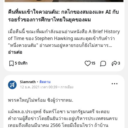
คืนที่ผมเข้าใจควอนตัม: กลไกของสมองและ AI กับ
รอยรั่วของการศึกษาไทยในยุคของผม
เมื่อคืนนี้ ขณะที่ผมกำลังนอนอ่านหนังสือ A Brief History 
of Time ของ Stephen Hawking ผมสะดุดเข้ากับคำว่า 
"หนึ่งควอนตัม" อ่านทวนอยู่หลายรอบก็ยังไม่สามาร
... 
อ่านต่อ
5 บันทึก
15
3
Siamrath
•
ติดตาม
12 ธ.ค. 2021 เวลา 00:39 • การเมือง
พรรคใหญ่ไม่พร้อม ชิงผู้ว่าฯกทม.
แม้พล.อ.ประยุทธ์ จันทร์โอชา นายกรัฐมนตรี จะตอบ
คำถามผู้สื่อข่าวโดยยืนยันว่าจะอยู่บริหารประเทศจนครบ
เทอมถึงเดือนมีนาคม 2566 โดยมีเงื่อนไขว่า ถ้าบ้าน