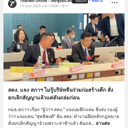
Thairath Online - ไทยรัฐออนไลน์
•
ติดตาม
ยืนยันแล้ว
10 เม.ย. 2025 เวลา 10:00 • ข่าว
สตง. แจง สภาฯ ไม่รู้บริษัทจีนร่วมก่อสร้างตึก สั่ง
ยกเลิกสัญญาแล้วแต่ดันถล่มก่อน
กมธ.สภาฯ เรียก “ผู้ว่าฯ สตง.” แจงปมตึกถล่ม ชิ่งส่ง รองผู้
ว่าฯ แจงแทน “สุทธิพงศ์” ยัน สตง. ทำงานยึดหลักกฎหมาย 
สั่งยกเลิกสัญญาจ้างเพราะล่าช้าแล้ว ดันถล่
... 
อ่านต่อ