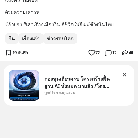
ด้วยความเคารพ
#อ้ายจง #เล่าเรื่องเมืองจีน #ชีวิตในจีน #ชีวิตในไทย
จีน
เรื่องเล่า
ข่าวรอบโลก
19 บันทึก
72
12
40
กองทุนเดียวครบ โครงสร้างพื้น
ฐาน AI ทั้งหมด มาแล้ว /โดย
บูสต์โดย ลงทุนแมน
ลงทุนแมน AI Supercycle คือช่วง
เวลาที่เทคโนโลยีปัญญาประดิษฐ์
จะกลายเป็นตัวขับเคลื่อนหลัก ของ
การเติบโตทางเศรษฐกิจ และวิถี
ชีวิตของผู้คนอย่างยาวนานต่