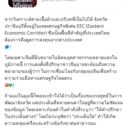
อ้างว่าโทรจากธนาคาร บอกว่า
บัญชีมีปัญหา แล้วให้กดลิงก์โน่นนี่
หรือสแกนคิวอาร์โค้ดทันที มาฟัง
หากวิเคราะห์ตามเนื้อผ้าและบริบทที่เป็นไปได้ จังหวัด
“ป้าเก๋าเล่ากลโกง” เพื่อรู้ทันมุก
ปราจีนบุรีตั้งอยู่ในเขตเศรษฐกิจพิเศษ EEC (Eastern 
หลอกลวงในคราบ
Economic Corridor) ซึ่งเป็นพื้นที่สำคัญที่ประเทศไทย
ต้องการดึงดูดการลงทุนจากต่างประเทศ
1
โดยเฉพาะจีนที่มีบทบาทในนิคมอุตสาหกรรมหลายแห่งใน
ภูมิภาคนี้ การแต่งตั้งที่ปรึกษาชาวจีนอาจสะท้อนถึงความ
พยายามของผู้ว่าฯ ในการเชื่อมโยงกับกลุ่มทุนจีนเพื่อสร้าง
ความร่วมมือทางเศรษฐกิจโดยตรง
2
ถ้ามองในมุมนี้ก็พอจะเข้าใจได้ว่าเป็นเรื่องของกลยุทธ์ในการ
พัฒนาจังหวัด แต่ประเด็นที่หลายคนคาใจอยู่ที่ความไม่ชัดเจน
ของข้อมูล โดยเฉพาะถ้อยคำในคำสั่งที่ระบุว่า “ให้คำปรึกษา
ในประเด็นต่างๆ” โดยไม่ระบุชัดว่า “ประเด็นใด” ทำให้เกิด
ความคลุมเครือและสร้างข้อกังขาต่อสาธารณะ