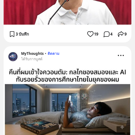
3 บันทึก
19
4
9
MyThoughts
•
ติดตาม
ได้รับการบูสต์