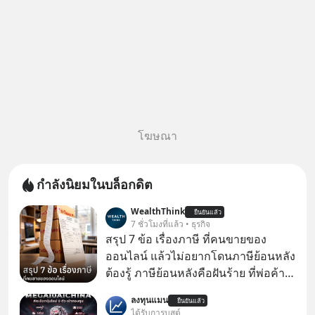
โฆษณา
กำลังนิยมในบล็อกดิต
WealthThink
ยืนยันแล้ว
7 ชั่วโมงที่แล้ว • ธุรกิจ
สรุป 7 ข้อ เรื่องภาษี ที่คนขายของ
ออนไลน์ แล้วไม่อยากโดนภาษีย้อนหลัง
ต้องรู้ ภาษีย้อนหลังคือฝันร้าย ที่พ่อค้า
แม่ค้าคนไหนก็คงไม่อยากพบเจอ
ลงทุนแมน
ยืนยันแล้ว
ได้รับการบูสต์