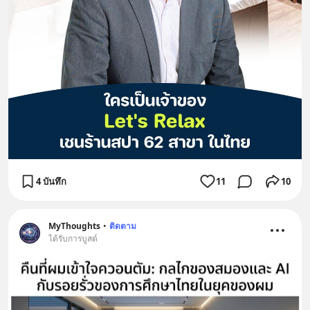
4 บันทึก
11
10
MyThoughts
•
ติดตาม
ได้รับการบูสต์