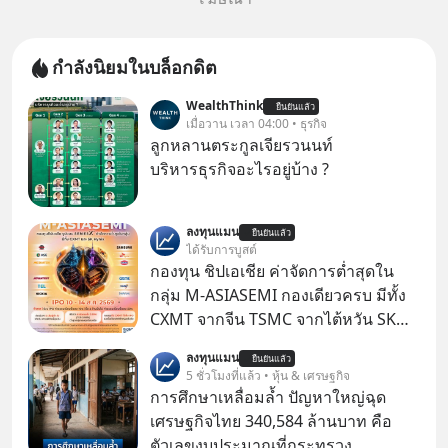
กำลังนิยมในบล็อกดิต
WealthThink
ยืนยันแล้ว
เมื่อวาน เวลา 04:00 • ธุรกิจ
ลูกหลานตระกูลเจียรวนนท์
บริหารธุรกิจอะไรอยู่บ้าง ?
ลงทุนแมน
ยืนยันแล้ว
ได้รับการบูสต์
กองทุน ชิปเอเชีย ค่าจัดการต่ำสุดใน
กลุ่ม M-ASIASEMI กองเดียวครบ มีทั้ง
CXMT จากจีน TSMC จากไต้หวัน SK
Hynix จากเกาหลีใต้ Kioxia จากญี่ปุ่น
ลงทุนแมน
ยืนยันแล้ว
5 ชั่วโมงที่แล้ว • หุ้น & เศรษฐกิจ
การศึกษาเหลื่อมล้ำ ปัญหาใหญ่ฉุด
เศรษฐกิจไทย 340,584 ล้านบาท คือ
ตัวเลขงบประมาณที่กระทรวง