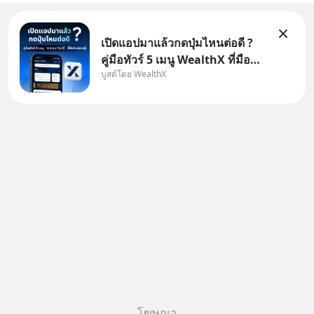
เปิดแอปมาแล้วกดปุ่มไหนต่อดี ?
คู่มือทัวร์ 5 เมนู WealthX ที่มือ
บูสต์โดย WealthX
ใหม่ควรรู้ สำหรับใครที่เพิ่งโหลด
แอปมา แต่ยังงง ๆ ไม่รู้ว่าต้องกด
ปุ่มไหนต่อ อ่านโพสต์นี้เลย
WealthX จะขอพาไปทัวร์ 5 เมนู
หลัก ที่จะทำให้คุ
โฆษณา