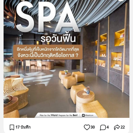
17 บันทึก
30
4
22