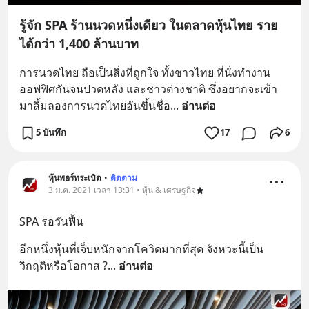
รู้จัก SPA ร้านนวดหนึ่งเดียว ในตลาดหุ้นไทย ราย
ได้กว่า 1,400 ล้านบาท
การนวดไทย ถือเป็นสิ่งที่ถูกใจ ทั้งชาวไทย ที่นั่งทำงาน
ออฟฟิศกันจนปวดหลัง และชาวต่างชาติ ซึ่งอยากจะเข้า
มาลิ้มลองการนวดไทยอันขึ้นชื่อ
... 
อ่านต่อ
5 บันทึก
17
6
หุ้นพอร์ทระเบิด
•
ติดตาม
3 ม.ค. 2021 เวลา 13:31 • หุ้น & เศรษฐกิจ
SPA รอวันฟื้น
อีกหนึ่งหุ้นที่เจ็บหนักจากโควิดมากที่สุด จังหวะนี้เป็น
วิกฤติหรือโอกาส ?
... 
อ่านต่อ