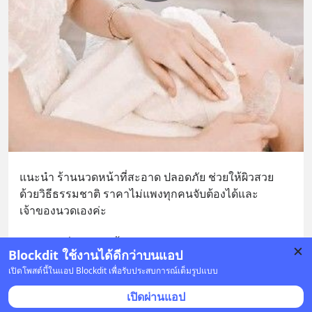
แนะนำ ร้านนวดหน้าที่สะอาด ปลอดภัย ช่วยให้ผิวสวย
ด้วยวิธีธรรมชาติ ราคาไม่แพงทุกคนจับต้องได้และ
เจ้าของนวดเองค่ะ
สวัสดีค่ะเพื่อน ๆ วันนี้ครูภัทรพามาชมร้านนวดหน้าขอ
... 
Blockdit ใช้งานได้ดีกว่าบนแอป
ดูเพิ่มเติม
เปิดโพสต์นี้ในแอป Blockdit เพื่อรับประสบการณ์เต็มรูปแบบ
1 บันทึก
15
20
10
เปิดผ่านแอป