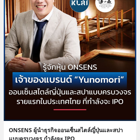
ONSENS ผู้นำธุรกิจออนเซ็นสไตล์ญี่ปุ่นและสปา
แบบครบวงจร กำลังจะ IPO