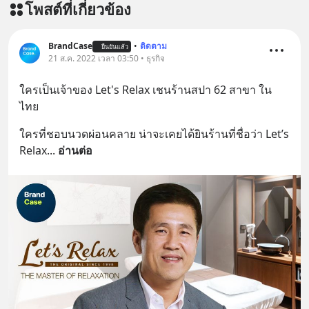
โพสต์ที่เกี่ยวข้อง
สนับสนุนโดย 📣
=========================
เครียด หลับยาก ผมอยากแนะนำ
BrandCase
•
ติดตาม
ยืนยันแล้ว
21 ส.ค. 2022 เวลา 03:50 • ธุรกิจ
ผลิตภัณฑ์เสริมอาหาร Diip CBD ช่วย
บรรเทาความเครียด ลดความวิตกกังวล
ใครเป็นเจ้าของ Let's Relax เชนร้านสปา 62 สาขา ใน
เพิ่มการผ่อนคลาย ซึ่งช่วยให้การนอน
ไทย
หลับมีประสิทธิภาพมากยิ่งขึ้น 📍 สนใจ
สั่งซื้อสินค้า Diip CBD 💬 LINE :
ใครที่ชอบนวดผ่อนคลาย น่าจะเคยได้ยินร้านที่ชื่อว่า Let’s 
@diipgeek 🔗 หรือกดลิงก์
Relax
... 
อ่านต่อ
https://lin.ee/U91Fzyz