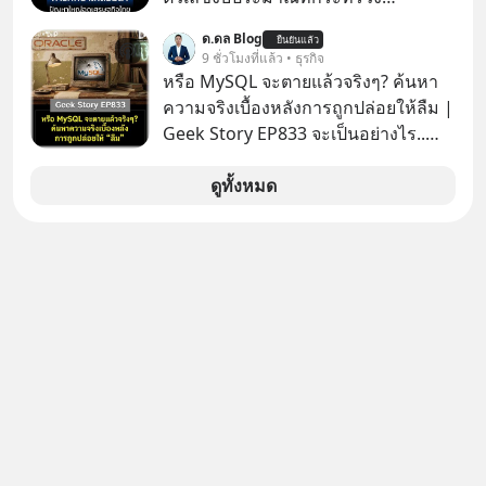
ศึกษาธิการ ได้รับจัดสรรในงบประมาณ
ด.ดล Blog
ยืนยันแล้ว
รายจ่ายประจำปี 2568 ซึ่งมากที่สุดเป็น
9 ชั่วโมงที่แล้ว • ธุรกิจ
อันดับ 2 รองจากกระทรวงการคลัง
หรือ MySQL จะตายแล้วจริงๆ? ค้นหา
ความจริงเบื้องหลังการถูกปล่อยให้ลืม |
Geek Story EP833 จะเป็นอย่างไร..
เมื่อซอฟต์แวร์ฟรีที่หล่อเลี้ยงเว็บไซต์
กว่าครึ่งโลก ถูกมหาเศรษฐีคู่แข่งทุ่มเงิน
ดูทั้งหมด
ซื้อกิจการไป? นี่คือเรื่องจริงของ
MySQL ฐานข้อมูลระดับตำนานที่
โปรแกรมเมอร์คนหนึ่งใช้เวลา 27 ปี
ปลุกปั้นและตั้งชื่อตามลูกสาวของตัวเอง
เมื่อรู้ว่าผลงานชิ้นเอกกำลังจะตกไปอยู่
ในมือของอาณาจักรที่จ้องจะทำลายมัน
เขาถึงขั้นต้องเขียนจดหมายเปิดผนึก
ขอร้องคนทั้งอินเทอร์เน็ตให้ช่วยหยุดยั้ง
ดีลนี้! เกิดอะไรขึ้นหลังจากการควบรวม
กิจการครั้งประวัติศาสตร์? ยักษ์ใหญ่
ตั้งใจซื้อไปพัฒนาต่อ หรือแค่ซื้อไป “ฆ่า”