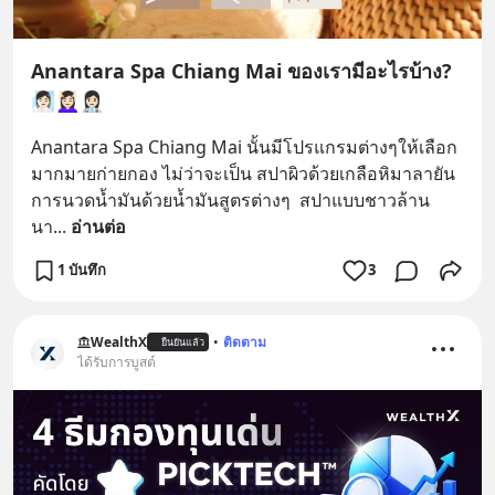
Anantara Spa Chiang Mai ของเรามีอะไรบ้าง?
🧖🏻‍♀️💆🏻‍♀️👩🏻‍⚕️
Anantara Spa Chiang Mai นั้นมีโปรแกรมต่างๆให้เลือก
มากมายก่ายกอง ไม่ว่าจะเป็น สปาผิวด้วยเกลือหิมาลายัน 
การนวดน้ำมันด้วยน้ำมันสูตรต่างๆ  สปาแบบชาวล้าน
นา
... 
อ่านต่อ
1 บันทึก
3
WealthX
•
ติดตาม
ยืนยันแล้ว
ได้รับการบูสต์