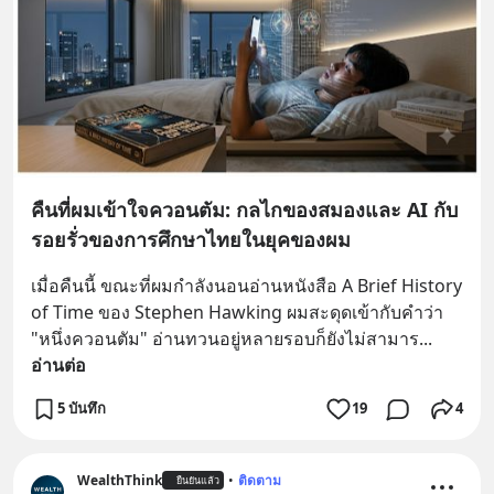
คืนที่ผมเข้าใจควอนตัม: กลไกของสมองและ AI กับ
รอยรั่วของการศึกษาไทยในยุคของผม
เมื่อคืนนี้ ขณะที่ผมกำลังนอนอ่านหนังสือ A Brief History 
of Time ของ Stephen Hawking ผมสะดุดเข้ากับคำว่า 
"หนึ่งควอนตัม" อ่านทวนอยู่หลายรอบก็ยังไม่สามาร
... 
อ่านต่อ
5 บันทึก
19
4
WealthThink
•
ติดตาม
ยืนยันแล้ว