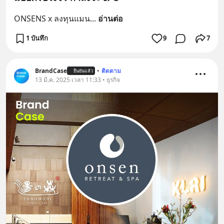
ONSENS x ลงทุนแมน
... 
อ่านต่อ
1 บันทึก
9
7
BrandCase
•
ติดตาม
ยืนยันแล้ว
13 มี.ค. 2025 เวลา 11:33 • ธุรกิจ