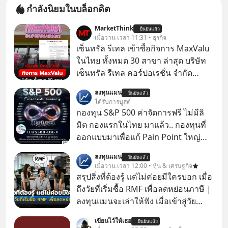
กำลังนิยมในบล็อกดิต
MarketThink
ยืนยันแล้ว
เมื่อวาน เวลา 11:31 • ธุรกิจ
เซ็นทรัล รีเทล เข้าซื้อกิจการ MaxValu
ในไทย ทั้งหมด 30 สาขา ล่าสุด บริษัท
เซ็นทรัล รีเทล คอร์ปอเรชั่น จํากัด
(มหาชน) หรือ CRC ได้แจ้งต่อ
ลงทุนแมน
ยืนยันแล้ว
ตลาดหลักทรัพย์แห่งประเทศไทยว่า ได้
ได้รับการบูสต์
เข้าทำการเข้าถือหุ้นในบริษัท อิออน
กองทุน S&P 500 ค่าจัดการฟรี ไม่มีลิ
(ไทยแลนด์) จำกัด เจ้าของ MaxValu ใน
มิต กองแรกในไทย มาแล้ว.. กองทุนที่
ไทย
ออกแบบมาเพื่อแก้ Pain Point ใหญ่
ของนักลงทุนไทยพร้อมกัน 3 เรื่อง
ลงทุนแมน
ยืนยันแล้ว
เมื่อวาน เวลา 12:00 • หุ้น & เศรษฐกิจ
สรุปสิ่งที่ต้องรู้ แต่ไม่ค่อยมีใครบอก เมื่อ
ถึงวัยที่เริ่มซื้อ RMF เพื่อลดหย่อนภาษี |
ลงทุนแมนจะเล่าให้ฟัง เมื่อเข้าสู่วัย
ทำงานและเริ่มมีรายได้ถึงเกณฑ์เสีย
เขียนไว้ให้เธอ
ยืนยันแล้ว
ภาษี หลายคนมักได้รับคำแนะนำให้