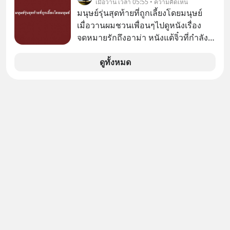
เมื่อวาน เวลา 05:55 • ความคิดเห็น
ลงทุนใน RMF เพราะนอกจากจะช่วยลด
มนุษย์รุ่นสุดท้ายที่ถูกเลี้ยงโดยมนุษย์
หย่อนภาษีได้แล้ว ยังเป็นโอกาสในการ
เมื่อวานผมชวนเพื่อนๆไปดูหนังเรื่อง
สร้างความมั่งคั่งระยะยาว แต่น้อยคน
จดหมายรักถึงอาม่า หนังแต้จิ๋วที่กำลัง
นักที่จะลงลึกว่า ถ้าลงทุนใน RMF ควรรู้
โด่งดังทั่วโลกอยู่ในตอนนี้ เหตุเกิดจาก
อะไรบ้าง ควรดู ตรงไหน ทำอย่างไร ถึง
ป๊าผมเห็นโปสเตอร์หนังเรื่องนี้หลาย
ดูทั้งหมด
จะดีกับเรา แล้วเราควรรู้ข้อมูลอะไร
เดือนก่อนและอยากดูมาก ด้วยเพราะว่า
เกี่ยวกับ RMF บ้าง เพื่อให้นำไปใช้ต่อได้
อากงก็มาจากเมืองจีน ป๊าก็พูดแต้จิ๋วได้
จริง ๆ ลงทุนแมนจะเล่าให้ฟัง
มีเรื่องราวมีความผูกพันที่ได้ยินตั้งแต่
เด็ก