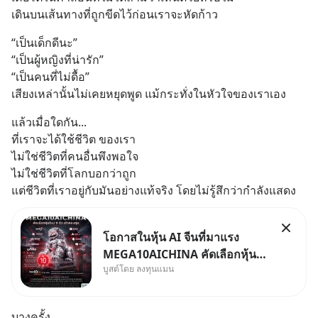
เดินบนเส้นทางที่ถูกขีดไว้ก่อนเราจะหัดก้าว
“เป็นเด็กดีนะ”
“เป็นผู้หญิงที่น่ารัก”
“เป็นคนที่ไม่ดื้อ”
เสียงเหล่านั้นไม่เคยหยุดพูด แม้กระทั่งในหัวใจของเราเอง
แล้วเมื่อใดกัน...
ที่เราจะได้ใช้ชีวิต ของเรา
ไม่ใช่ชีวิตที่คนอื่นพึงพอใจ
ไม่ใช่ชีวิตที่โลกบอกว่าถูก
แต่ชีวิตที่เราอยู่กับมันอย่างแท้จริง โดยไม่รู้สึกว่ากำลังแสดง
โอกาสในหุ้น AI จีนที่มาแรง
MEGA10AICHINA คัดเลือกหุ้น
บูสต์โดย ลงทุนแมน
ใหม่ 9 ตัว เข้ากองทุน.. ครอบคลุม
ทั้งซัปพลายเชน AI จีน พิเศษ ช่วง
3 - 19 ส.ค. 69 มีโปรโมชัน ลด
บางครั้ง...