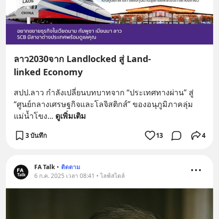
ลาว2030จาก Landlocked สู่ Land-
linked Economy
สปป.ลาว กำลังเปลี่ยนบทบาทจาก “ประเทศทางผ่าน” สู่ 
“ศูนย์กลางเศรษฐกิจและโลจิสติกส์” ของอนุภูมิภาคลุ่ม
แม่น้ำโขง
... 
ดูเพิ่มเติม
3 บันทึก
13
4
FA Talk
•
ติดตาม
6 ก.ค. 2025 เวลา 08:41 • ไลฟ์สไตล์