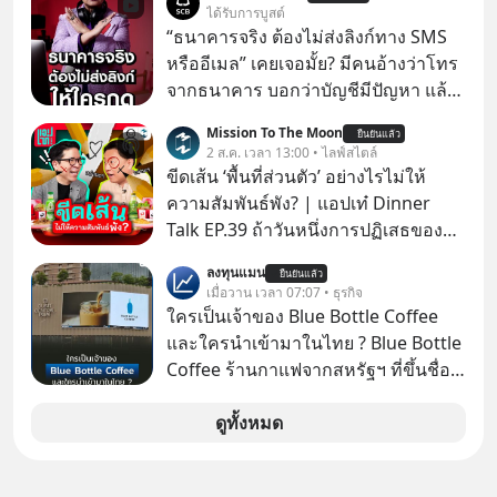
ป๊าผมเห็นโปสเตอร์หนังเรื่องนี้หลาย
ได้รับการบูสต์
เดือนก่อนและอยากดูมาก ด้วยเพราะว่า
“ธนาคารจริง ต้องไม่ส่งลิงก์ทาง SMS
อากงก็มาจากเมืองจีน ป๊าก็พูดแต้จิ๋วได้
หรืออีเมล” เคยเจอมั้ย? มีคนอ้างว่าโทร
มีเรื่องราวมีความผูกพันที่ได้ยินตั้งแต่
จากธนาคาร บอกว่าบัญชีมีปัญหา แล้ว
เด็ก
ให้กดลิงก์โน่นนี่ หรือสแกนคิวอาร์โค้ด
Mission To The Moon
ยืนยันแล้ว
ทันที มาฟัง “ป้าเก๋าเล่ากลโกง” เพื่อรู้ทัน
2 ส.ค. เวลา 13:00 • ไลฟ์สไตล์
มุกหลอกลวงในคราบความน่าเชื่อถือ
ขีดเส้น ‘พื้นที่ส่วนตัว’ อย่างไรไม่ให้
กันค่ะ #แก้เกมกลโกง #ป้าเก๋าเล่ากล
ความสัมพันธ์พัง? | แอปเท๋ Dinner
โกง #LivesSustainably #อยู่อย่าง
Talk EP.39 ถ้าวันหนึ่งการปฏิเสธของ
ยั่งยืน #CyberSecurity #ป้าเก๋า
เราทำให้อีกฝ่ายรู้สึกเจ็บปวด คิดว่าเรา
ลงทุนแมน
#FraudEducation #FinancialLiteracy
ยืนยันแล้ว
ตั้งกำแพงใส่และมองว่าเราเห็นแก่ตัวทั้ง
เมื่อวาน เวลา 07:07 • ธุรกิจ
#DigitalBankWithHumanTouch
ที่เราเองก็ไม่เคยปฏิเสธใครอย่างนี้มา
ใครเป็นเจ้าของ Blue Bottle Coffee
ก่อน แต่พอตั้งใจจะ ‘สร้างขอบเขต’ เพื่อ
และใครนำเข้ามาในไทย ? Blue Bottle
ตัวเองดูสักครั้ง กลับทำให้เกิดรอยร้าว
Coffee ร้านกาแฟจากสหรัฐฯ ที่ขึ้นชื่อ
ในความสัมพันธ์เสียอย่างนั้น โดยราย
เรื่องความพิถีพิถัน กำลังจะเปิดสาขา
การแอปเท๋ Dinner Talk ในวันนี้โฮสต์
แรกในประเทศไทย ที่ Central Park
ดูทั้งหมด
ทั้ง 2 ท่าน แทป-รวิศ หาญอุตสาหะ และ
เอ๋ นิ้วกลม-สราวุธ เฮ้งสวัสดิ์ จะพาทุก
คนไปสำรวจวิธีสร้างขอบเขตเพื่อรักษา