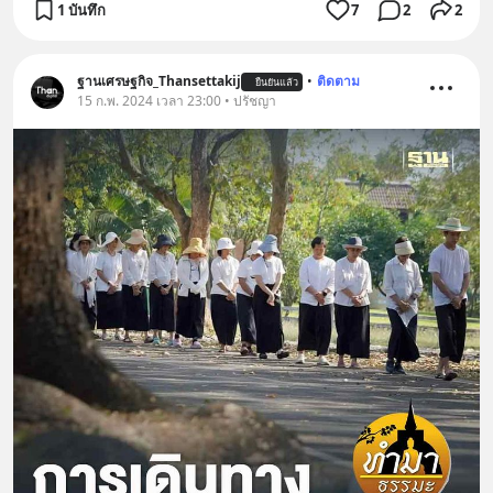
1 บันทึก
7
2
2
ฐานเศรษฐกิจ_Thansettakij
•
ติดตาม
ยืนยันแล้ว
15 ก.พ. 2024 เวลา 23:00 • ปรัชญา