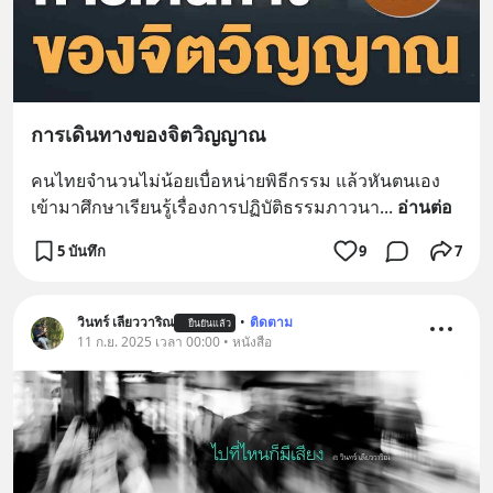
การเดินทางของจิตวิญญาณ
คนไทยจำนวนไม่น้อยเบื่อหน่ายพิธีกรรม แล้วหันตนเอง
เข้ามาศึกษาเรียนรู้เรื่องการปฏิบัติธรรมภาวนา
... 
อ่านต่อ
5 บันทึก
9
7
วินทร์ เลียววาริณ
•
ติดตาม
ยืนยันแล้ว
11 ก.ย. 2025 เวลา 00:00 • หนังสือ