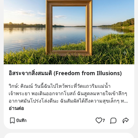
อิสระจากสิ่งสมมติ (Freedom from Illusions)
วิกษ์: คิณณ์ วันนี้ฉันไปไหว้พระที่วัดแถวริมแม่น้ำ
เจ้าพระยา พอเดินออกจากโบสถ์ ฉันสูดลมหายใจเข้าลึกๆ 
อากาศมันโปร่งโล่งดีนะ ฉันสัมผัสได้ถึงความสุขเล็กๆ ท
... 
อ่านต่อ
บันทึก
7