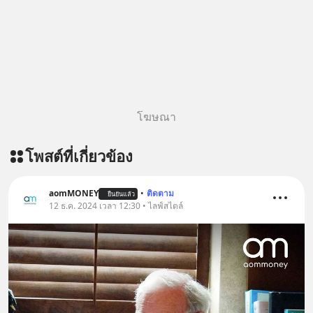
โฆษณา
โพสต์ที่เกี่ยวข้อง
aomMONEY
•
ติดตาม
ยืนยันแล้ว
12 ธ.ค. 2024 เวลา 12:30 • ไลฟ์สไตล์