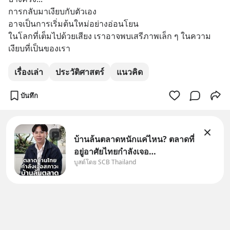
50% ค่าธรรมเนียมซื้อ | ยอด 2
การกลับมาเงียบกับตัวเอง
ล้านบาทขึ้นไป ฟรีค่าธรร
อาจเป็นการเริ่มต้นใหม่อย่างอ่อนโยน
ในโลกที่เต็มไปด้วยเสียง เราอาจพบเสรีภาพเล็ก ๆ ในความ
เงียบที่เป็นของเรา
เรื่องเล่า
ประวัติศาสตร์
แนวคิด
บันทึก
บ้านล้นตลาดหนักแค่ไหน? ตลาดที่
อยู่อาศัยไทยกำลังเจอ
บูสต์โดย SCB Thailand
Oversupply หนักกว่าที่คิด และ
ปัญหานี้อาจไม่ได้จบแค่เรื่อง
เศรษฐกิจ #SCBEIC #อสังหา
#บ้านล้นตลาด #เศรษฐกิจไทย
#EICAround #SCBThailand
สามารถดูคลิปท