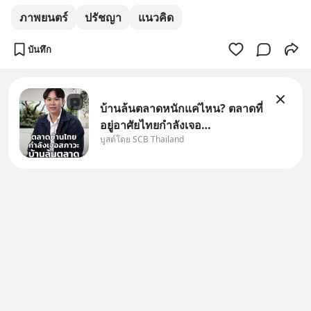
ภาพยนตร์
ปรัชญา
แนวคิด
บันทึก
บ้านล้นตลาดหนักแค่ไหน? ตลาดที่
อยู่อาศัยไทยกำลังเจอ
บูสต์โดย SCB Thailand
Oversupply หนักกว่าที่คิด และ
ปัญหานี้อาจไม่ได้จบแค่เรื่อง
เศรษฐกิจ #SCBEIC #อสังหา
#บ้านล้นตลาด #เศรษฐกิจไทย
#EICAround #SCBThailand
สามารถดูคลิปท