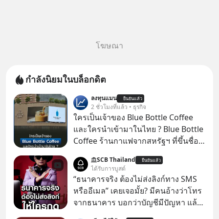
โฆษณา
กำลังนิยมในบล็อกดิต
ลงทุนแมน
ยืนยันแล้ว
2 ชั่วโมงที่แล้ว • ธุรกิจ
ใครเป็นเจ้าของ Blue Bottle Coffee
และใครนำเข้ามาในไทย ? Blue Bottle
Coffee ร้านกาแฟจากสหรัฐฯ ที่ขึ้นชื่อ
เรื่องความพิถีพิถัน กำลังจะเปิดสาขา
SCB Thailand
ยืนยันแล้ว
แรกในประเทศไทย ที่ Central Park
ได้รับการบูสต์
“ธนาคารจริง ต้องไม่ส่งลิงก์ทาง SMS
หรืออีเมล” เคยเจอมั้ย? มีคนอ้างว่าโทร
จากธนาคาร บอกว่าบัญชีมีปัญหา แล้ว
ให้กดลิงก์โน่นนี่ หรือสแกนคิวอาร์โค้ด