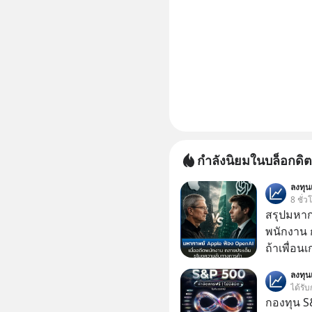
กำลังนิยมในบล็อกดิต
ลงทุ
8 ชั่ว
สรุปมหาก
พนักงาน 
ถ้าเพื่อน
ช่วยหาไฟล
ลงทุ
เดียวกัน
ได้รับ
กองทุน S&