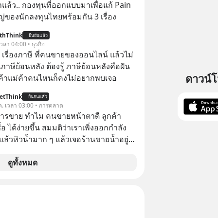
ล้ว.. กองทุนที่ออกแบบมาเพื่อแก้ Pain
่ของนักลงทุนไทยพร้อมกัน 3 เรื่อง
thThink
ยืนยันแล้ว
 เวลา 04:00 • ธุรกิจ
อ เรื่องภาษี ที่คนขายของออนไลน์ แล้วไม่
ษีย้อนหลัง ต้องรู้ ภาษีย้อนหลังคือฝัน
ดาวน์
พ่อค้าแม่ค้าคนไหนก็คงไม่อยากพบเจอ
etThink
ยืนยันแล้ว
ค. เวลา 03:00 • การตลาด
การขาย ทำไม คนขายหน้าตาดี ลูกค้า
้อ ได้ง่ายขึ้น สมมติว่าเราเพิ่งออกกำลัง
แล้วหิวน้ำมาก ๆ แล้วเจอร้านขายน้ำอยู่
ี่ขายของเหมือนกันทุกอย่าง
ดูทั้งหมด