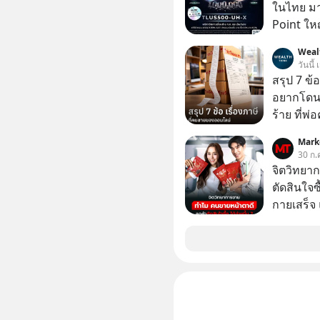
ในไทย มาแ
Point ใหญ
Weal
วันนี้
สรุป 7 ข้
อยากโดนภา
ร้าย ที่
Mark
30 ก.
จิตวิทยา
ตัดสินใจซื
กายเสร็จ 
สองร้านท