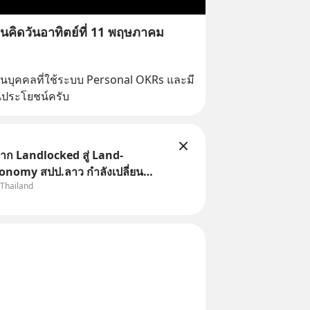
นคิดวันอาทิตย์ที่ 11 พฤษภาคม
วนบุคคลที่ใช้ระบบ Personal OKRs และมี
ป็นประโยชน์ครับ
ก Landlocked สู่ Land-
onomy สปป.ลาว กำลังเปลี่ยน
 Thailand
“ประเทศทางผ่าน” สู่ “ศูนย์กลาง
ละโลจิสติกส์” ของอนุภูมิภาคลุ่ม