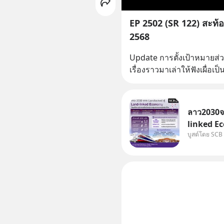
EP 2502 (SR 122) สะท้อ
2568
Update การตั้งเป้าหมายส่
เรื่องราวมาเล่าให้ฟังเผื่อเ
ลาว2030จา
linked Ec
บูสต์โดย SCB
บทบาทจาก 
เศรษฐกิจแ
แม่น้ำโขง