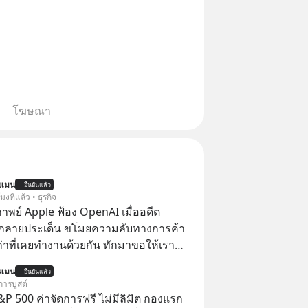
โฆษณา
นแมน
ยืนยันแล้ว
โมงที่แล้ว • ธุรกิจ
าพย์ Apple ฟ้อง OpenAI เมื่ออดีต
กลายประเด็น ขโมยความลับทางการค้า
เก่าที่เคยทำงานด้วยกัน ทักมาขอให้เรา
์งานเก่าที่เขาเคยทำไว้ ตอนยังอยู่บริษัท
นแมน
ยืนยันแล้ว
การบูสต์
P 500 ค่าจัดการฟรี ไม่มีลิมิต กองแรก