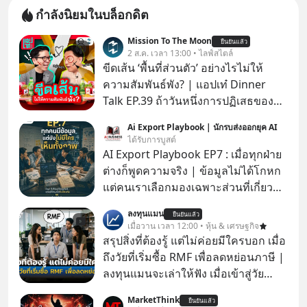
กำลังนิยมในบล็อกดิต
Mission To The Moon
ยืนยันแล้ว
2 ส.ค. เวลา 13:00 • ไลฟ์สไตล์
ขีดเส้น ‘พื้นที่ส่วนตัว’ อย่างไรไม่ให้
ความสัมพันธ์พัง? | แอปเท๋ Dinner
Talk EP.39 ถ้าวันหนึ่งการปฏิเสธของ
เราทำให้อีกฝ่ายรู้สึกเจ็บปวด คิดว่าเรา
Ai Export Playbook | นักรบส่งออกยุค AI
ตั้งกำแพงใส่และมองว่าเราเห็นแก่ตัวทั้ง
ได้รับการบูสต์
ที่เราเองก็ไม่เคยปฏิเสธใครอย่างนี้มา
AI Export Playbook EP7 : เมื่อทุกฝ่าย
ก่อน แต่พอตั้งใจจะ ‘สร้างขอบเขต’ เพื่อ
ต่างก็พูดความจริง | ข้อมูลไม่ได้โกหก
ตัวเองดูสักครั้ง กลับทำให้เกิดรอยร้าว
แต่คนเราเลือกมองเฉพาะส่วนที่เกี่ยวกับ
ในความสัมพันธ์เสียอย่างนั้น โดยราย
ตัวเองเสมอ
ลงทุนแมน
การแอปเท๋ Dinner Talk ในวันนี้โฮสต์
ยืนยันแล้ว
เมื่อวาน เวลา 12:00 • หุ้น & เศรษฐกิจ
ทั้ง 2 ท่าน แทป-รวิศ หาญอุตสาหะ และ
สรุปสิ่งที่ต้องรู้ แต่ไม่ค่อยมีใครบอก เมื่อ
เอ๋ นิ้วกลม-สราวุธ เฮ้งสวัสดิ์ จะพาทุก
ถึงวัยที่เริ่มซื้อ RMF เพื่อลดหย่อนภาษี |
คนไปสำรวจวิธีสร้างขอบเขตเพื่อรักษา
ลงทุนแมนจะเล่าให้ฟัง เมื่อเข้าสู่วัย
ใจของตัวเองและรักษาความสัมพันธ์
ทำงานและเริ่มมีรายได้ถึงเกณฑ์เสีย
ของคนรอบข้างไปพร้อมกัน
MarketThink
ยืนยันแล้ว
ภาษี หลายคนมักได้รับคำแนะนำให้