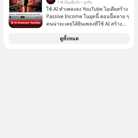
7 ชั่วโมงที่แล้ว • ธุรกิจ
#boundary #selfdevelopment #แอป
ลงทุนใน RMF เพราะนอกจากจะช่วยลด
ใช้ AI ทำเพลงลง YouTube ไอเดียสร้าง
เท๋dinnertalk
หย่อนภาษีได้แล้ว ยังเป็นโอกาสในการ
Passive Income ในยุคนี้ ตอนนี้หลาย ๆ
#missiontothemoonpodcast
สร้างความมั่งคั่งระยะยาว แต่น้อยคน
คนน่าจะเคยได้ยินเพลงที่ใช้ AI สร้าง
นักที่จะลงลึกว่า ถ้าลงทุนใน RMF ควรรู้
ผ่านหูกันมาบ้าง เช่น เพลง “ไม่มีใคร
อะไรบ้าง ควรดู ตรงไหน ทำอย่างไร ถึง
รู้ตัวเรา” จากช่องชื่อว่า UNHEARD
ดูทั้งหมด
จะดีกับเรา แล้วเราควรรู้ข้อมูลอะไร
MUSIC ที่ตอนนี้มียอดรับชมกว่า 26
เกี่ยวกับ RMF บ้าง เพื่อให้นำไปใช้ต่อได้
ล้านครั้งแล้ว
จริง ๆ ลงทุนแมนจะเล่าให้ฟัง