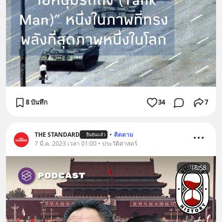
8 บันทึก
34
7
THE STANDARD
•
ติดตาม
ยืนยันแล้ว
7 มี.ค. 2023 เวลา 01:00 • ประวัติศาสตร์
18:58