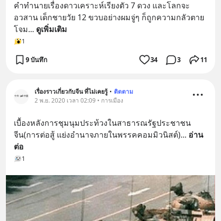
คำทำนายเรื่องดาวเคราะห์เรียงตัว 7 ดวง และโลกจะ
อวสาน เด็กชายวัย 12 ขวบอย่างผมจู่ๆ ก็ถูกความกลัวตาย
โจม
... 
ดูเพิ่มเติม
1
9 บันทึก
34
3
11
เรื่องราวเกี่ยวกับจีน ที่ไม่เคยรู้
•
ติดตาม
2 พ.ย. 2020 เวลา 02:09 • การเมือง
เบื้องหลังการชุมนุมประท้วงในสาธารณรัฐประชาชน
จีน(การต่อสู้ แย่งอำนาจภายในพรรคคอมมิวนิสต์)
... 
อ่าน
ต่อ
1