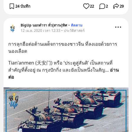
24 บันทึก
22
2
29
BigUp นอกตำรา ทั่ว[สาระ]ทิศ
•
ติดตาม
12 เม.ย. 2020 เวลา 12:33 • ประวัติศาสตร์
การลุกฮือต่อต้านเผด็จการของชาวจีน ที่ลงเอยด้วยการ
นองเลือด
Tian'anmen (天安门) หรือ ‘ประตูสู่สันติ’ เป็นสถานที่
สำคัญที่ตั้งอยู่ ณ กรุงปักกิ่ง และยังเป็นหนึ่งในสัญ
... 
อ่าน
ต่อ