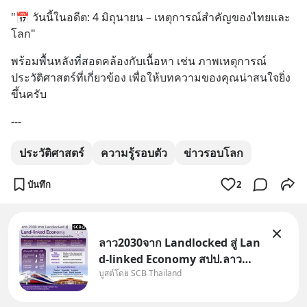
"📅 วันนี้ในอดีต: 4 มิถุนายน – เหตุการณ์สำคัญของไทยและ
โลก"
พร้อมพื้นหลังที่สอดคล้องกับเนื้อหา เช่น ภาพเหตุการณ์
ประวัติศาสตร์ที่เกี่ยวข้อง เพื่อให้บทความของคุณน่าสนใจยิ่ง
ขึ้นครับ
---
ประวัติศาสตร์
ความรู้รอบตัว
ข่าวรอบโลก
บันทึก
2
ลาว2030จาก Landlocked สู่ Lan
d-linked Economy สปป.ลาว
บูสต์โดย SCB Thailand
กำลังเปลี่ยนบทบาทจาก “ประเทศ
ทางผ่าน” สู่ “ศูนย์กลางเศรษฐกิจ