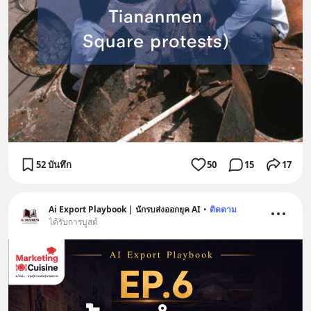
52 บันทึก
50
15
17
Ai Export Playbook | นักรบส่งออกยุค AI
•
ติดตาม
ได้รับการบูสต์