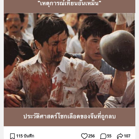
115 บันทึก
256
55
107