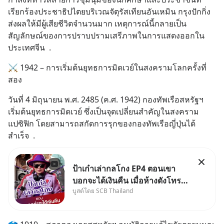
เรียกร้องประชาธิปไตยบริเวณจัตุรัสเทียนอันเหมิน กรุงปักกิ่ง 
ส่งผลให้มีผู้เสียชีวิตจำนวนมาก เหตุการณ์นี้กลายเป็น
สัญลักษณ์ของการปราบปรามเสรีภาพในการแสดงออกใน
ประเทศจีน  .
⚔️ 1942 – การเริ่มต้นยุทธการมิดเวย์ในสงครามโลกครั้งที่
สอง
วันที่ 4 มิถุนายน พ.ศ. 2485 (ค.ศ. 1942) กองทัพเรือสหรัฐฯ 
เริ่มต้นยุทธการมิดเวย์ ซึ่งเป็นจุดเปลี่ยนสำคัญในสงคราม
แปซิฟิก โดยสามารถสกัดการรุกของกองทัพเรือญี่ปุ่นได้
สำเร็จ  .
ป้าเก๋าเล่ากลโกง EP4 ตอนเขา
บอกจะได้เงินคืน เมื่อห้างดังโทร
บูสต์โดย SCB Thailand
หาคุณวิยะดา แจ้งเรื่องเคลมสินค้า
แล้วบอกว่าจะคืนเงิน คุณวิยะดา
จะได้เงินจริง หรือเป็นเรื่องจ้อจี้ หา