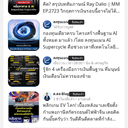
คิด? สรุปบทสัมภาษณ์ Ray Dalio | MM
EP.2723 วิกฤตการเงินรอบนี้อาจไม่ได้
เหมือนทุกครั้งที่เราเคยเจอ เมื่อ Ray
ลงทุนแมน
ยืนยันแล้ว
Dalio ชายผู้เคยทำนายวิกฤตเศรษฐกิจ
ได้รับการบูสต์
มาแล้วหลายต่อหลายครั้ง ออกมาส่ง
กองทุนเดียวครบ โครงสร้างพื้นฐาน AI
สัญญาณเตือนระเบิดเวลาลูกใหม่ที่
ทั้งหมด มาแล้ว /โดย ลงทุนแมน AI
กำลังก่อตัวขึ้น จาก "ระเบิดหนี้สิน
Supercycle คือช่วงเวลาที่เทคโนโลยี
มหาศาล" ผสานเข้ากับ "ฟองสบู่กระแส
ปัญญาประดิษฐ์ จะกลายเป็นตัวขับ
ลงทุนแมน
AI" ที่ผู้คนกำลังแห่ไล่ราคาอย่างบ้าคลั่ง
ยืนยันแล้ว
เคลื่อนหลัก ของการเติบโตทาง
เมื่อวาน เวลา 08:00 • หุ้น & เศรษฐกิจ
บทเรียนจากประวัติศาสตร์ 500 ปี บอก
เศรษฐกิจ และวิถีชีวิตของผู้คนอย่าง
รู้จัก 4 เครื่องมือการเงินพื้นฐาน ที่มนุษย์
อะไรเรา? ระเบียบโลกกำลังจะเปลี่ยน
ยาวนานต่อจากนี้
เงินเดือนไม่ควรมองข้าม
มือไปในทิศทางไหน? และเราควรรับมือ
อย่างไรก่อนที่ทุกอย่างจะสายเกินไป?
ร่วมเจาะลึกบทวิเคราะห์และข้อคิดการ
ด.ดล Blog
ยืนยันแล้ว
3 ชั่วโมงที่แล้ว • ยานยนต์
เงินฉบับ Dalio กันได้ใน EP. นี้
พลิกเกม EV โลก! เบื้องหลังมาเลเซียตั้ง
#RayDalio #สรุปบทเรียน #การเงินการ
กำแพงภาษีสกัดรถยนต์ไฟฟ้าจีน เคยคิด
ลงทุน #MissionToTheMoon
กันมั๊ยครับว่า วันดีคืนดีตลาดที่กำลัง
#MissionToTheMoonPodcast
เติบโตพุ่งทะยาน จะถูกมือมืดเตะตัดขา