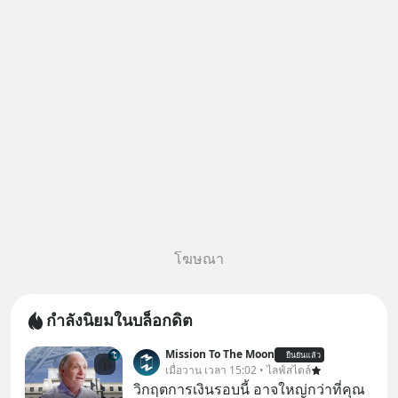
และโลจิสติกส์” ของอนุภูมิภาคลุ่ม
แม่น้ำโขง
โฆษณา
กำลังนิยมในบล็อกดิต
Mission To The Moon
ยืนยันแล้ว
เมื่อวาน เวลา 15:02 • ไลฟ์สไตล์
วิกฤตการเงินรอบนี้ อาจใหญ่กว่าที่คุณ