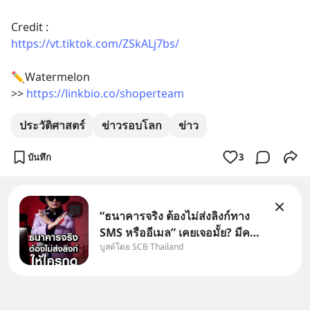
Credit :
https://vt.tiktok.com/ZSkALj7bs/
✏️Watermelon
>> 
https://linkbio.co/shoperteam
ประวัติศาสตร์
ข่าวรอบโลก
ข่าว
บันทึก
3
“ธนาคารจริง ต้องไม่ส่งลิงก์ทาง
SMS หรืออีเมล” เคยเจอมั้ย? มีคน
บูสต์โดย SCB Thailand
อ้างว่าโทรจากธนาคาร บอกว่า
บัญชีมีปัญหา แล้วให้กดลิงก์โน่นนี่
หรือสแกนคิวอาร์โค้ดทันที มาฟัง
“ป้าเก๋าเล่ากลโกง” เพื่อรู้ทันมุก