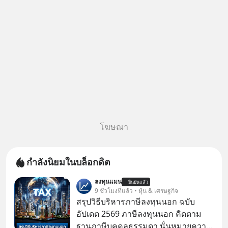
หลอกลวงในคราบ
โฆษณา
กำลังนิยมในบล็อกดิต
ลงทุนแมน
ยืนยันแล้ว
9 ชั่วโมงที่แล้ว • หุ้น & เศรษฐกิจ
สรุปวิธีบริหารภาษีลงทุนนอก ฉบับ
อัปเดต 2569 ภาษีลงทุนนอก คิดตาม
ฐานภาษีบุคคลธรรมดา นั่นหมายความ