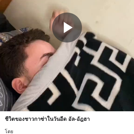
ชีวิตของชาวกาซ่าในวันอีด อัล-อัฎฮา
โดย