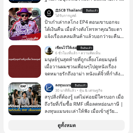
ว่าถ้าเรามีกำไร 100,000 บาท
SCB Thailand
ยืนยันแล้ว
ได้รับการบูสต์
ป้าเก๋าเล่ากลโกง EP4 ตอนเขาบอกจะ
ได้เงินคืน เมื่อห้างดังโทรหาคุณวิยะดา
แจ้งเรื่องเคลมสินค้าแล้วบอกว่าจะคืน
เงิน คุณวิยะดาจะได้เงินจริง หรือเป็น
เขียนไว้ให้เธอ
ยืนยันแล้ว
เรื่องจ้อจี้ หาคำตอบได้ที่ “ป้าเก๋าเล่ากล
6 ชั่วโมงที่แล้ว • ความคิดเห็น
โกง” EP4 ตอน “เขาบอกว่าจะได้เงิน
มนุษย์รุ่นสุดท้ายที่ถูกเลี้ยงโดยมนุษย์
คืน” #ป้าเก๋าเล่ากลโกง #แก้เกมกลโกง
เมื่อวานผมชวนเพื่อนๆไปดูหนังเรื่อง
#อยู่อย่างยั่งยืน #Cybersecurity #เตือน
จดหมายรักถึงอาม่า หนังแต้จิ๋วที่กำลัง
ภัยออนไลน์
โด่งดังทั่วโลกอยู่ในตอนนี้ เหตุเกิดจาก
ลงทุนแมน
ยืนยันแล้ว
ป๊าผมเห็นโปสเตอร์หนังเรื่องนี้หลาย
30 นาทีที่แล้ว • หุ้น & เศรษฐกิจ
เดือนก่อนและอยากดูมาก ด้วยเพราะว่า
สรุปสิ่งที่ต้องรู้ แต่ไม่ค่อยมีใครบอก เมื่อ
อากงก็มาจากเมืองจีน ป๊าก็พูดแต้จิ๋วได้
ถึงวัยที่เริ่มซื้อ RMF เพื่อลดหย่อนภาษี |
มีเรื่องราวมีความผูกพันที่ได้ยินตั้งแต่
ลงทุนแมนจะเล่าให้ฟัง เมื่อเข้าสู่วัย
เด็ก
ทำงานและเริ่มมีรายได้ถึงเกณฑ์เสีย
ภาษี หลายคนมักได้รับคำแนะนำให้
ดูทั้งหมด
ลงทุนใน RMF เพราะนอกจากจะช่วยลด