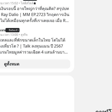
 ฟรีค่าธรรมเนียมซื้อ
วาน เวลา 15:02 • ไลฟ์สไตล์
งินรอบนี้ อาจใหญ่กว่าที่คุณคิด? สรุปบท
 Ray Dalio | MM EP.2723 วิกฤตการเงิน
ไม่ได้เหมือนทุกครั้งที่เราเคยเจอ เมื่อ Ray
ยผู้เคยทำนายวิกฤตเศรษฐกิจมาแล้วหลาย
นแมน
ยืนยันแล้ว
รั้ง ออกมาส่งสัญญาณเตือนระเบิดเวลา
าน เวลา 13:00 • ธุรกิจ
กำลังก่อตัวขึ้น จาก "ระเบิดหนี้สิน
ทลและที่พักขนาดเล็กในไทย โตไม่ได้
สานเข้ากับ "ฟองสบู่กระแส AI" ที่ผู้คน
งเที่ยวโต ? | Talk ลงทุนแมน ปี 2567
าคาอย่างบ้าคลั่ง บทเรียนจาก
รมไทยมูลค่ารวมเฉียด 4 แสนล้านบาท
าสตร์ 500 ปี บอกอะไรเรา? ระเบียบโลก
ไม่ว่า รายได้กว่า 85% กระจุกอยู่กับผู้
ปลี่ยนมือไปในทิศทางไหน? และเราควร
รรายใหญ่ และมีอัตราการเติบโตได้ถึง
ดูทั้งหมด
างไรก่อนที่ทุกอย่างจะสายเกินไป? ร่วม
ทวิเคราะห์และข้อคิดการเงินฉบับ Dalio
ีสัดส่วนถึง 91% ของธุรกิจที่พักทั้งหมด
ปบทเรียน #การเงิน
่านั้น เกิดอะไรขึ้นกับที่พักราย
น #MissionToTheMoon
ไรคือข้อจำกัดที่ทำให้โตไม่สุด และต้อง
nToTheMoonPodcast
ฎเกณฑ์ไหน เพื่อให้รายเล็กเติบโตได้
 Talk ลงทุนแมนชวนมา
เรื่องนี้ กับคุณนรี สุเนต์ตา นายกสมาคม
ะที่พักขนาดเล็ก (ประเทศไทย)