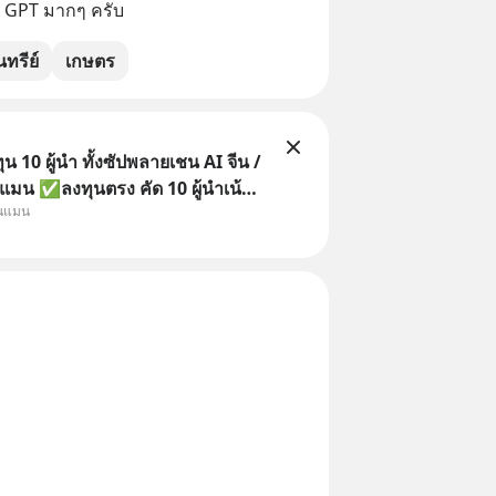
t GPT มากๆ ครับ
ทรีย์
เกษตร
 10 ผู้นำ ทั้งซัปพลายเชน AI จีน /
แมน ✅ลงทุนตรง คัด 10 ผู้นำเน้น
ุนแมน
 จีน ✅คัดเลือกหุ้นใหม่ 9 ตัว เข้า
วมเป็นเจ้าของผู้นำ AI จีน ตั้งแต่
ิตชิป หน่วยความจำ โมเดล