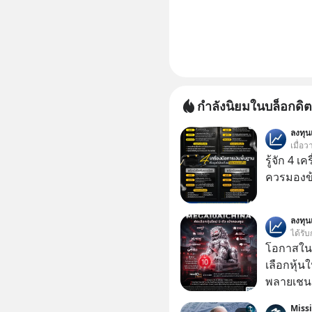
กำลังนิยมในบล็อกดิต
ลงทุ
เมื่อว
รู้จัก 4 เ
ควรมองข
ลงทุ
ได้รับ
โอกาสในห
เลือกหุ้น
พลายเชน AI จีน 
โปรโมชัน
Miss