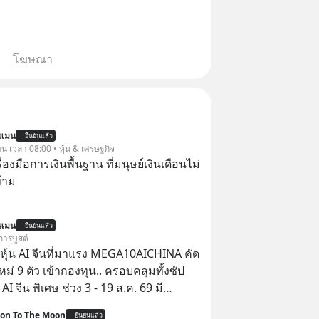
โฆษณา
นแมน
ยืนยันแล้ว
าน เวลา 08:00 • หุ้น & เศรษฐกิจ
ครื่องมือการเงินพื้นฐาน ที่มนุษย์เงินเดือนไม่
้าม
นแมน
ยืนยันแล้ว
การบูสต์
ุ้น AI จีนที่มาแรง MEGA10AICHINA คัด
ใหม่ 9 ตัว เข้ากองทุน.. ครอบคลุมทั้งซัป
พิเศษ ช่วง 3 - 19 ส.ค. 69 มี
 ลด 50% ค่าธรรมเนียมซื้อ | ยอด 2 ล้าน
ion To The Moon
ยืนยันแล้ว