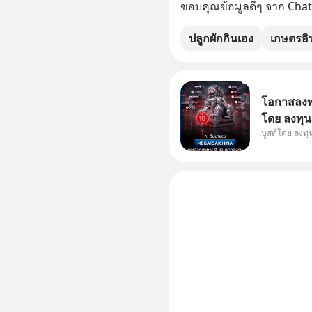
ขอบคุณข้อมูลดีๆ จาก Cha
ปลูกผักกินเอง
เกษตรอิน
โอกาสลงทุน
โดย ลงทุน
บูสต์โดย ลงท
ๆ ในธีม AI
กองทุน ✅ร่
โรงงานผล