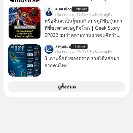
ให้กดลิงก์โน่นนี่ หรือสแกนคิวอาร์โค้ด
ด.ดล Blog
ยืนยันแล้ว
ทันที มาฟัง “ป้าเก๋าเล่ากลโกง” เพื่อรู้ทัน
เมื่อวาน เวลา 16:15 • หุ้น & เศรษฐกิจ
มุกหลอกลวงในคราบความน่าเชื่อถือ
หรือจีนจะเป็นผู้ชนะ? สมรภูมิชิปรุ่นเก่า
กันค่ะ #แก้เกมกลโกง #ป้าเก๋าเล่ากล
ที่ชี้ชะตาเศรษฐกิจโลก | Geek Story
โกง #LivesSustainably #อยู่อย่าง
EP832 ผมว่าหลายท่านอาจจะคิดว่า
ยั่งยืน #CyberSecurity #ป้าเก๋า
สงครามชิปมีแค่เรื่อง AI ล้ำๆ ใช่ไหม?
ลงทุนแมน
#FraudEducation #FinancialLiteracy
ยืนยันแล้ว
คิดใหม่ได้เลยครับ! ในขณะที่โลกโฟกัส
เมื่อวาน เวลา 08:00 • หุ้น & เศรษฐกิจ
#DigitalBankWithHumanTouch
ชิป 3 นาโนเมตร แต่จีนกำลังเดินเกมที่
3 เกาะชื่อดังของตราด รายได้หลักมา
น่ากลัวกว่า โดยการเข้ายึดครองตลาด
จากคนไทย
‘Legacy Chips’ หรือชิปรุ่นเก่า ฟังดูไร้
ค่า แต่มันคือหัวใจที่ซ่อนอยู่ในรถยนต์
EV, อุปกรณ์การแพทย์ ไปจนถึง
ดูทั้งหมด
ขีปนาวุธ! จีนกำลังใช้ ‘Playbook’ เดิมที่
เคยใช้ถล่มตลาดโซล่าเซลล์มาแล้ว คือ
การทุ่มเงินอุดหนุนมหาศาลจนราคาพัง
ทลาย ถ้าตะวันตกแก้เกมไม่ได้ อเมริกา
อาจต้องยอมจำนนและส่งมอบกุญแจ
ควบคุมโลกฮาร์ดแวร์ให้คู่แข่งอย่าง