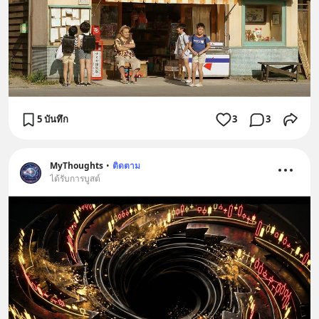
5 บันทึก
3
3
MyThoughts
•
ติดตาม
ได้รับการบูสต์