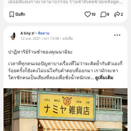
เมื่อมิติแห่งกาลเวลามาบรรจบ ร้านชำที่เคยช่วยเหลือผู้คนมากมายผ่านจดหมาย จะทำให้ปาฏิหาริย์เกิดขึ้นอีกครั้งได้หรือไม่
บันทึก
10
9
2
A tiny z!
•
ติดตาม
12 ม.ค. 2021 เวลา 13:38 • หนังสือ
ปาฏิหาริย์ร้านชำของคุณนามิยะ
เวลาที่ทุกคนเจอปัญหาบางเรื่องที่ไม่ว่าจะคิดย้ำกับตัวเองกี่
ร้อยครั้งก็ยังคงไม่แน่ใจกับคำตอบที่ออกมา เรามักจะหา
ใครซักคนเป็นเสียงที่สองเพื่อชั่งน้ำหนักเท
... 
ดูเพิ่มเติม