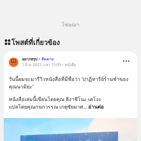
=========================
เครียด หลับยาก ผมอยากแนะนำ
ผลิตภัณฑ์เสริมอาหาร Diip CBD ช่วย
โฆษณา
บรรเทาความเครียด ลดความวิตกกังวล
เพิ่มการผ่อนคลาย ซึ่งช่วยให้การนอน
โพสต์ที่เกี่ยวข้อง
หลับมีประสิทธิภาพมากยิ่งขึ้น 📍 สนใจ
สั่งซื้อสินค้า Diip CBD 💬 LINE :
@diipgeek 🔗 หรือกดลิงก์
อยากสรุป
•
ติดตาม
https://lin.ee/U91Fzyz
1 มิ.ย. 2021 เวลา 15:09 • หนังสือ
วันนี้ผมจะมารีวิวหนังสือที่มีชื่อว่า ‘ปาฏิหาริย์ร้านชำของ
คุณนามิยะ’
หนังสือเล่มนี้เขียนโดยคุณ ฮิงาชิโนะ เคโงะ
แปลโดยคุณกนกวรรณ เกตุชัยมาศ
... 
อ่านต่อ