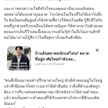
และเราชอบความใจดีจริงใจของคุณนามิยะแถมยังตอบ
จดหมายได้แบบชาญฉลาด  โจร3คนในเรื่องที่ไม่ได้เลวไปทั้ง
ใจ ยังเป็นคนดีอยู่แล้วก็ยังช่วยชี้ทางให้คนในอดีต รู้สึกดีใจกับ
คนที่ถูกช่วยจริงๆเหมือนได้คลายปัญหาให้พวกเขาไปด้วยเลย 
ตอนแรกเห็นรีวิวเล่มนี้เยอะมากแต่ไม่รู้ทำไมถึงไม่อ่านสักที
พอได้มาอ่านก็รู้สึกว่าในที่สุดเราก็เจอกันสักทีค่ะ
บ้านล้นตลาดหนักแค่ไหน? ตลาด
ที่อยู่อาศัยไทยกำลังเจอ
บูสต์โดย SCB Thailand
Oversupply หนักกว่าที่คิด และ
ปัญหานี้อาจไม่ได้จบแค่เรื่อง
เศรษฐกิจ #SCBEIC #อสังหา
“คนที่เขียนมาขอคำปรึกษาส่วนใหญ่ มักมีคำตอบอยู่ในใจอยู่
#บ้านล้นตลาด #เศรษฐกิจไทย
แล้วที่เขียนมาก็เพราะอยากได้คำยืนยัน ว่าสิ่งที่ตัวเองคิดถูก
#EICAround #SCBThailand
ต้อง การที่บางคนส่งจดหมายมาอีกหลังจากได้อ่านคำตอบ
สามารถดูคลิปท
แล้ว คงเป็นเพราะคำตอบที่ได้รับแตกต่างไปจากที่ตัวเองคิด
นั่นเอง”