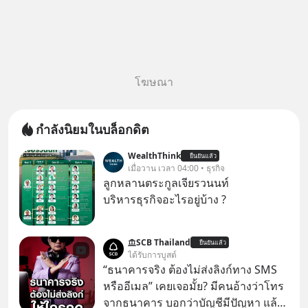
โฆษณา
กำลังนิยมในบล็อกดิต
WealthThink
ยืนยันแล้ว
เมื่อวาน เวลา 04:00 • ธุรกิจ
ลูกหลานตระกูลเจียรวนนท์
บริหารธุรกิจอะไรอยู่บ้าง ?
SCB Thailand
ยืนยันแล้ว
ได้รับการบูสต์
“ธนาคารจริง ต้องไม่ส่งลิงก์ทาง SMS
หรืออีเมล” เคยเจอมั้ย? มีคนอ้างว่าโทร
จากธนาคาร บอกว่าบัญชีมีปัญหา แล้ว