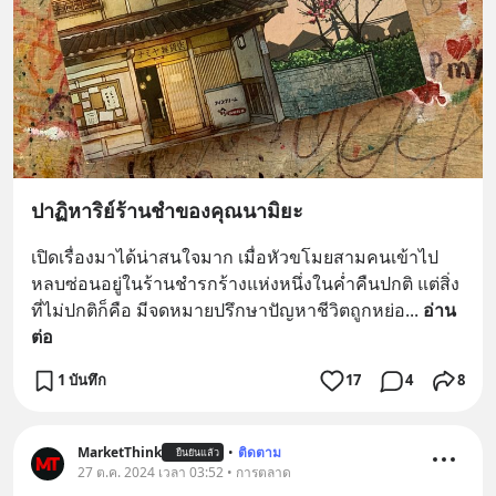
ปาฏิหาริย์ร้านชำของคุณนามิยะ
เปิดเรื่องมาได้น่าสนใจมาก เมื่อหัวขโมยสามคนเข้าไป
หลบซ่อนอยู่ในร้านชำรกร้างแห่งหนึ่งในค่ำคืนปกติ แต่สิ่ง
ที่ไม่ปกติก็คือ มีจดหมายปรึกษาปัญหาชีวิตถูกหย่อ
... 
อ่าน
ต่อ
1 บันทึก
17
4
8
MarketThink
•
ติดตาม
ยืนยันแล้ว
27 ต.ค. 2024 เวลา 03:52 • การตลาด