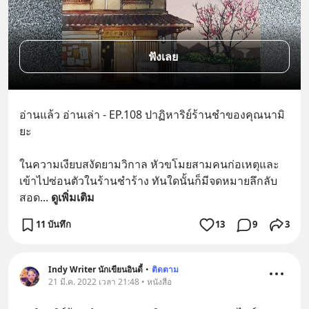
ฟังเลย
อ่านแล้ว อ่านเล่า - EP.108 ปาฏิหาริย์ร้านชำของคุณนามิ
ยะ
ในความเงียบสงัดยามวิกาล หัวขโมยสามคนก่อเหตุและ
เข้าไปซ่อนตัวในร้านชำร้าง ทันใดนั้นก็มีจดหมายลึกลับ
สอด
... 
ดูเพิ่มเติม
11 บันทึก
13
9
3
Indy Writer นักเขียนอินดี้
•
ติดตาม
21 มี.ค. 2022 เวลา 21:48 • หนังสือ