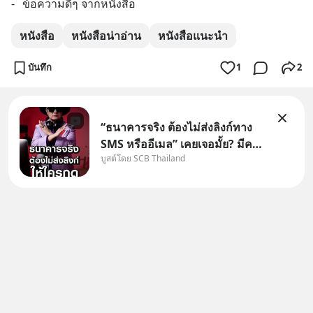
-	ข้อความดีๆ จากหนังสือ
หนังสือ
หนังสือน่าอ่าน
หนังสือแนะนำ
บันทึก
1
2
“ธนาคารจริง ต้องไม่ส่งลิงก์ทาง
SMS หรืออีเมล” เคยเจอมั้ย? มีคน
บูสต์โดย SCB Thailand
อ้างว่าโทรจากธนาคาร บอกว่า
บัญชีมีปัญหา แล้วให้กดลิงก์โน่นนี่
หรือสแกนคิวอาร์โค้ดทันที มาฟัง
“ป้าเก๋าเล่ากลโกง” เพื่อรู้ทันมุก
หลอกลวงในคราบ