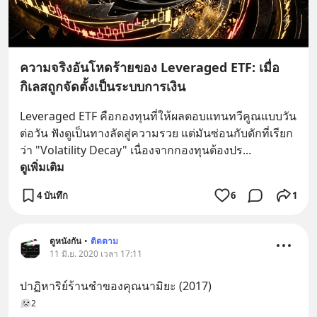
ความจริงอันโหดร้ายของ Leveraged ETF: เมื่อ
กิเลสถูกจัดตั้งเป็นระบบการเงิน
Leveraged ETF คือกองทุนที่ให้ผลตอบแทนทวีคูณแบบวัน
ต่อวัน ฟังดูเป็นทางลัดสู่ความรวย แต่มันซ่อนกับดักที่เรียก
ว่า "Volatility Decay" เนื่องจากกองทุนต้องปร
... 
ดูเพิ่มเติม
4 บันทึก
6
1
ดูหนังกัน
•
ติดตาม
11 มิ.ย. 2020 เวลา 17:11
ปาฏิหาริย์ร้านชำของคุณนามิยะ (2017)
2