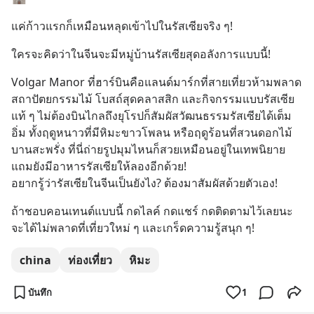
แค่ก้าวแรกก็เหมือนหลุดเข้าไปในรัสเซียจริง ๆ!
ใครจะคิดว่าในจีนจะมีหมู่บ้านรัสเซียสุดอลังการแบบนี้!
Volgar Manor ที่ฮาร์บินคือแลนด์มาร์กที่สายเที่ยวห้ามพลาด 
สถาปัตยกรรมไม้ โบสถ์สุดคลาสสิก และกิจกรรมแบบรัสเซีย
แท้ ๆ ไม่ต้องบินไกลถึงยุโรปก็สัมผัสวัฒนธรรมรัสเซียได้เต็ม
อิ่ม ทั้งฤดูหนาวที่มีหิมะขาวโพลน หรือฤดูร้อนที่สวนดอกไม้
บานสะพรั่ง ที่นี่ถ่ายรูปมุมไหนก็สวยเหมือนอยู่ในเทพนิยาย 
แถมยังมีอาหารรัสเซียให้ลองอีกด้วย!
อยากรู้ว่ารัสเซียในจีนเป็นยังไง? ต้องมาสัมผัสด้วยตัวเอง!
ถ้าชอบคอนเทนต์แบบนี้ กดไลค์ กดแชร์ กดติดตามไว้เลยนะ 
จะได้ไม่พลาดที่เที่ยวใหม่ ๆ และเกร็ดความรู้สนุก ๆ!
china
ท่องเที่ยว
หิมะ
บันทึก
1