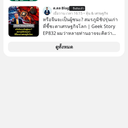
ด.ดล Blog
ยืนยันแล้ว
เมื่อวาน เวลา 16:15 • หุ้น & เศรษฐกิจ
หรือจีนจะเป็นผู้ชนะ? สมรภูมิชิปรุ่นเก่า
ที่ชี้ชะตาเศรษฐกิจโลก | Geek Story
EP832 ผมว่าหลายท่านอาจจะคิดว่า
สงครามชิปมีแค่เรื่อง AI ล้ำๆ ใช่ไหม?
คิดใหม่ได้เลยครับ! ในขณะที่โลกโฟกัส
ดูทั้งหมด
ชิป 3 นาโนเมตร แต่จีนกำลังเดินเกมที่
น่ากลัวกว่า โดยการเข้ายึดครองตลาด
‘Legacy Chips’ หรือชิปรุ่นเก่า ฟังดูไร้
ค่า แต่มันคือหัวใจที่ซ่อนอยู่ในรถยนต์
EV, อุปกรณ์การแพทย์ ไปจนถึง
ขีปนาวุธ! จีนกำลังใช้ ‘Playbook’ เดิมที่
เคยใช้ถล่มตลาดโซล่าเซลล์มาแล้ว คือ
การทุ่มเงินอุดหนุนมหาศาลจนราคาพัง
ทลาย ถ้าตะวันตกแก้เกมไม่ได้ อเมริกา
อาจต้องยอมจำนนและส่งมอบกุญแจ
ควบคุมโลกฮาร์ดแวร์ให้คู่แข่งอย่าง