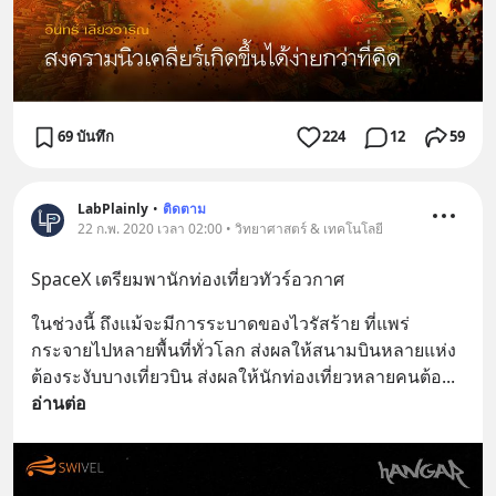
69 บันทึก
224
12
59
LabPlainly
•
ติดตาม
22 ก.พ. 2020 เวลา 02:00 • วิทยาศาสตร์ & เทคโนโลยี
SpaceX เตรียมพานักท่องเที่ยวทัวร์อวกาศ
ในช่วงนี้ ถึงแม้จะมีการระบาดของไวรัสร้าย ที่แพร่
กระจายไปหลายพื้นที่ทั่วโลก ส่งผลให้สนามบินหลายแห่ง
ต้องระงับบางเที่ยวบิน ส่งผลให้นักท่องเที่ยวหลายคนต้อ
... 
อ่านต่อ