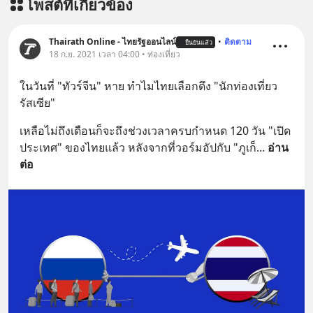
โพสต์ที่เกี่ยวข้อง
=========================
เครียด หลับยาก ผมอยากแนะนำ
ผลิตภัณฑ์เสริมอาหาร Diip CBD ช่วย
Thairath Online - ไทยรัฐออนไลน์
•
ติดตาม
ยืนยันแล้ว
18 ก.ย. 2021 เวลา 04:00 • ท่องเที่ยว
บรรเทาความเครียด ลดความวิตกกังวล
เพิ่มการผ่อนคลาย ซึ่งช่วยให้การนอน
ในวันที่ "ทัวร์จีน" หาย ทำไมไทยเลือกดึง "นักท่องเที่ยว
หลับมีประสิทธิภาพมากยิ่งขึ้น 📍 สนใจ
รัสเซีย"
สั่งซื้อสินค้า Diip CBD 💬 LINE :
@diipgeek 🔗 หรือกดลิงก์
เหลือไม่ถึงเดือนก็จะถึงช่วงเวลาครบกำหนด 120 วัน "เปิด
https://lin.ee/U91Fzyz
ประเทศ" ของไทยแล้ว หลังจากที่วอร์มอัปกับ "ภูเก็
... 
อ่าน
ต่อ