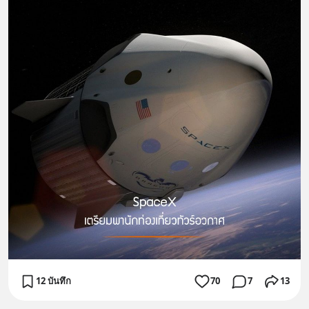
12 บันทึก
70
7
13