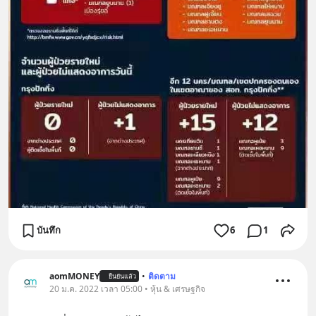
บันทึก
6
1
aomMONEY
•
ติดตาม
ยืนยันแล้ว
20 ม.ค. 2022 เวลา 05:00 • หุ้น & เศรษฐกิจ