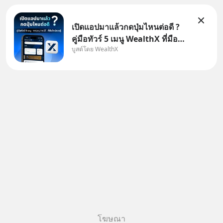
เปิดแอปมาแล้วกดปุ่มไหนต่อดี ?
คู่มือทัวร์ 5 เมนู WealthX ที่มือ
บูสต์โดย WealthX
ใหม่ควรรู้ สำหรับใครที่เพิ่งโหลด
แอปมา แต่ยังงง ๆ ไม่รู้ว่าต้องกด
ปุ่มไหนต่อ อ่านโพสต์นี้เลย
WealthX จะขอพาไปทัวร์ 5 เมนู
หลัก ที่จะทำให้คุ
โฆษณา