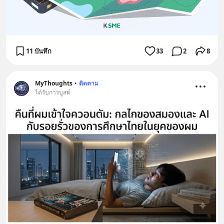
11 บันทึก
33
2
8
MyThoughts
•
ติดตาม
ได้รับการบูสต์