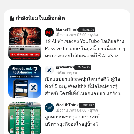
กำลังนิยมในบล็อกดิต
MarketThink
ยืนยันแล้ว
เมื่อวาน เวลา 03:00 • ธุรกิจ
ใช้ AI ทำเพลงลง YouTube ไอเดียสร้าง
Passive Income ในยุคนี้ ตอนนี้หลาย ๆ
คนน่าจะเคยได้ยินเพลงที่ใช้ AI สร้าง
ผ่านหูกันมาบ้าง เช่น เพลง “ไม่มีใคร
WealthX
ยืนยันแล้ว
รู้ตัวเรา” จากช่องชื่อว่า UNHEARD
ได้รับการบูสต์
MUSIC ที่ตอนนี้มียอดรับชมกว่า 26
เปิดแอปมาแล้วกดปุ่มไหนต่อดี ? คู่มือ
ล้านครั้งแล้ว
ทัวร์ 5 เมนู WealthX ที่มือใหม่ควรรู้
สำหรับใครที่เพิ่งโหลดแอปมา แต่ยังงง
ๆ ไม่รู้ว่าต้องกดปุ่มไหนต่อ อ่านโพสต์นี้
WealthThink
ยืนยันแล้ว
เลย WealthX จะขอพาไปทัวร์ 5 เมนู
เมื่อวาน เวลา 04:00 • ธุรกิจ
หลัก ที่จะทำให้คุณใช้งานแอปเป็นได้ใน
ลูกหลานตระกูลเจียรวนนท์
ทันที
บริหารธุรกิจอะไรอยู่บ้าง ?