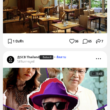
1 บันทึก
36
65
7
SCB Thailand
•
ติดตาม
ยืนยันแล้ว
ได้รับการบูสต์
1:41