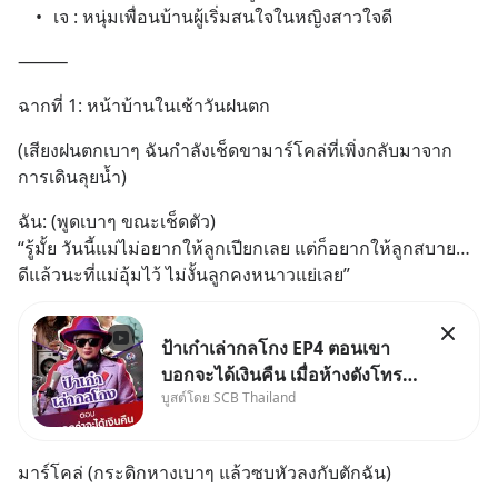
	•	เจ : หนุ่มเพื่อนบ้านผู้เริ่มสนใจในหญิงสาวใจดี
⸻
ฉากที่ 1: หน้าบ้านในเช้าวันฝนตก
(เสียงฝนตกเบาๆ ฉันกำลังเช็ดขามาร์โคล่ที่เพิ่งกลับมาจาก
การเดินลุยน้ำ)
ฉัน: (พูดเบาๆ ขณะเช็ดตัว)
“รู้มั้ย วันนี้แม่ไม่อยากให้ลูกเปียกเลย แต่ก็อยากให้ลูกสบาย… 
ดีแล้วนะที่แม่อุ้มไว้ ไม่งั้นลูกคงหนาวแย่เลย”
ป้าเก๋าเล่ากลโกง EP4 ตอนเขา
บอกจะได้เงินคืน เมื่อห้างดังโทร
บูสต์โดย SCB Thailand
หาคุณวิยะดา แจ้งเรื่องเคลมสินค้า
แล้วบอกว่าจะคืนเงิน คุณวิยะดา
จะได้เงินจริง หรือเป็นเรื่องจ้อจี้ หา
มาร์โคล่ (กระดิกหางเบาๆ แล้วซบหัวลงกับตักฉัน)
คำตอบได้ที่ “ป้าเก๋าเล่ากลโกง”