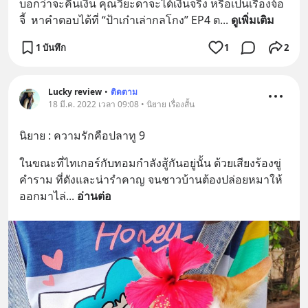
บอกว่าจะคืนเงิน คุณวิยะดาจะได้เงินจริง หรือเป็นเรื่องจ้อ
จี้  หาคำตอบได้ที่ “ป้าเก๋าเล่ากลโกง” EP4 ต
... 
ดูเพิ่มเติม
1 บันทึก
1
2
Lucky review
•
ติดตาม
18 มี.ค. 2022 เวลา 09:08 • นิยาย เรื่องสั้น
นิยาย : ความรักคือปลาทู 9
ในขณะที่ไทเกอร์กับทอมกำลังสู้กันอยู่นั้น ด้วยเสียงร้องขู่
คำราม ที่ดังและน่ารำคาญ จนชาวบ้านต้องปล่อยหมาให้
ออกมาไล่
... 
อ่านต่อ