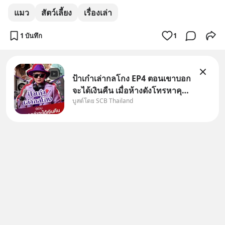
แมว
สัตว์เลี้ยง
เรื่องเล่า
1 บันทึก
1
ป้าเก๋าเล่ากลโกง EP4 ตอนเขาบอก
จะได้เงินคืน เมื่อห้างดังโทรหาคุณ
บูสต์โดย SCB Thailand
วิยะดา แจ้งเรื่องเคลมสินค้าแล้ว
บอกว่าจะคืนเงิน คุณวิยะดาจะได้
เงินจริง หรือเป็นเรื่องจ้อจี้ หาคำ
ตอบได้ที่ “ป้าเก๋าเล่ากลโกง” EP4
ตอน “เขา