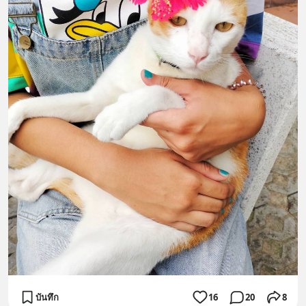
บันทึก
16
20
8