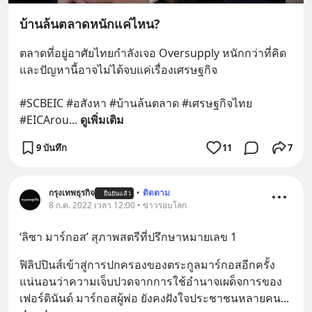
บ้านล้นตลาดหนักแค่ไหน?
ตลาดที่อยู่อาศัยไทยกำลังเจอ Oversupply หนักกว่าที่คิด 
และปัญหานี้อาจไม่ได้จบแค่เรื่องเศรษฐกิจ 
#SCBEIC #อสังหา #บ้านล้นตลาด #เศรษฐกิจไทย 
#EICArou
... 
ดูเพิ่มเติม
9 บันทึก
11
7
กรุงเทพธุรกิจ
•
ติดตาม
ยืนยันแล้ว
8 ก.ค. 2022 เวลา 12:00 • ข่าวรอบโลก
‘ลิซา มาร์กอส’ สุภาพสตรีที่ปรึกษาหมายเลข 1
ฟิลิปปินส์เข้าสู่การปกครองของตระกูลมาร์กอสอีกครั้ง 
แน่นอนว่าความเจ็บปวดจากการใช้อำนาจเผด็จการของ
เฟอร์ดินันด์ มาร์กอสผู้พ่อ ยังคงฝังใจประชาชนหลายคน
... 