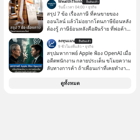
WealthThink
AI" ที่ผู้คนกำลังแห่ไล่ราคาอย่างบ้าคลั่ง
ยืนยันแล้ว
โปรโมชัน ลด 50% ค่าธรรมเนียมซื้อ |
วันนี้ เวลา 04:00 • ธุรกิจ
บทเรียนจากประวัติศาสตร์ 500 ปี บอก
ยอด 2 ล้านบาทขึ้นไป ฟรีค่าธรรมเนียม
สรุป 7 ข้อ เรื่องภาษี ที่คนขายของ
อะไรเรา? ระเบียบโลกกำลังจะเปลี่ยน
ซื้อ
ออนไลน์ แล้วไม่อยากโดนภาษีย้อนหลัง
มือไปในทิศทางไหน? และเราควรรับมือ
ต้องรู้ ภาษีย้อนหลังคือฝันร้าย ที่พ่อค้า
อย่างไรก่อนที่ทุกอย่างจะสายเกินไป?
แม่ค้าคนไหนก็คงไม่อยากพบเจอ
ร่วมเจาะลึกบทวิเคราะห์และข้อคิดการ
ลงทุนแมน
ยืนยันแล้ว
9 ชั่วโมงที่แล้ว • ธุรกิจ
เงินฉบับ Dalio กันได้ใน EP. นี้
สรุปมหากาพย์ Apple ฟ้อง OpenAI เมื่อ
#RayDalio #สรุปบทเรียน #การเงินการ
อดีตพนักงาน กลายประเด็น ขโมยความ
ลงทุน #MissionToTheMoon
ลับทางการค้า ถ้าเพื่อนเก่าที่เคยทำงาน
#MissionToTheMoonPodcast
ด้วยกัน ทักมาขอให้เราช่วยหาไฟล์งาน
เก่าที่เขาเคยทำไว้ ตอนยังอยู่บริษัท
ดูทั้งหมด
เดียวกัน