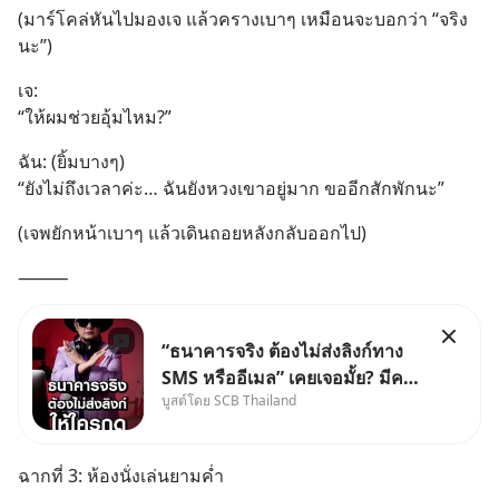
(มาร์โคล่หันไปมองเจ แล้วครางเบาๆ เหมือนจะบอกว่า “จริง
นะ”)
เจ:
“ให้ผมช่วยอุ้มไหม?”
ฉัน: (ยิ้มบางๆ)
“ยังไม่ถึงเวลาค่ะ… ฉันยังหวงเขาอยู่มาก ขออีกสักพักนะ”
(เจพยักหน้าเบาๆ แล้วเดินถอยหลังกลับออกไป)
⸻
“ธนาคารจริง ต้องไม่ส่งลิงก์ทาง
SMS หรืออีเมล” เคยเจอมั้ย? มีคน
บูสต์โดย SCB Thailand
อ้างว่าโทรจากธนาคาร บอกว่า
บัญชีมีปัญหา แล้วให้กดลิงก์โน่นนี่
หรือสแกนคิวอาร์โค้ดทันที มาฟัง
ฉากที่ 3: ห้องนั่งเล่นยามค่ำ
“ป้าเก๋าเล่ากลโกง” เพื่อรู้ทันมุก