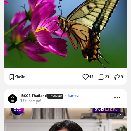
บันทึก
15
23
9
SCB Thailand
•
ติดตาม
ยืนยันแล้ว
ได้รับการบูสต์
1:42