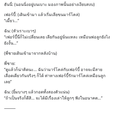
EP4 ตอน “เขา
ฮันนี่: (นอนนิ่งอยู่บนเบาะ มองภาพนั้นอย่างเงียบสงบ)
เฟอร์บี้: (เดินเข้ามา แล้วเริ่มเลียขนมาร์โคล่)
“เมี้ยว…”
ฉัน: (หัวเราะเบาๆ)
“เฟอร์บี้นี่ก็ไม่เปลี่ยนเลย เลียกันอยู่นั่นแหละ เหมือนพ่อลูกยังไง
ยังงั้น…”
(พี่ชายเดินเข้ามาจากหลังบ้าน)
พี่ชาย:
“ดูแล้วก็น่าคิดนะ… ฉันว่ามาร์โคล่กับเฟอร์บี้ อาจจะมีสาย
เลือดเดียวกันจริงๆ ก็ได้ ท่าทางเฟอร์บี้รักมาร์โคล่เหมือนลูก
เลย”
ฉัน: (ยิ้มบางๆ แล้วกอดทั้งสองตัวแน่น)
“ถ้าเป็นจริงก็ดีสิ… จะได้มีเรื่องเล่าให้ลูกๆ ฟังในอนาคต…”
⸻