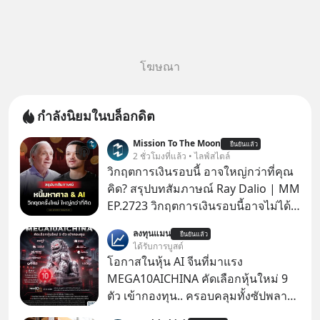
โฆษณา
กำลังนิยมในบล็อกดิต
Mission To The Moon
ยืนยันแล้ว
2 ชั่วโมงที่แล้ว • ไลฟ์สไตล์
วิกฤตการเงินรอบนี้ อาจใหญ่กว่าที่คุณ
คิด? สรุปบทสัมภาษณ์ Ray Dalio | MM
EP.2723 วิกฤตการเงินรอบนี้อาจไม่ได้
เหมือนทุกครั้งที่เราเคยเจอ เมื่อ Ray
ลงทุนแมน
ยืนยันแล้ว
Dalio ชายผู้เคยทำนายวิกฤตเศรษฐกิจ
ได้รับการบูสต์
มาแล้วหลายต่อหลายครั้ง ออกมาส่ง
โอกาสในหุ้น AI จีนที่มาแรง
สัญญาณเตือนระเบิดเวลาลูกใหม่ที่
MEGA10AICHINA คัดเลือกหุ้นใหม่ 9
กำลังก่อตัวขึ้น จาก "ระเบิดหนี้สิน
ตัว เข้ากองทุน.. ครอบคลุมทั้งซัปพลาย
มหาศาล" ผสานเข้ากับ "ฟองสบู่กระแส
เชน AI จีน พิเศษ ช่วง 3 - 19 ส.ค. 69 มี