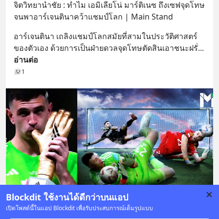
จิตวิทยานำชัย : ทำไม เอมิเลียโน่ มาร์ติเนซ ถึงเซฟจุดโทษ
จนพาอาร์เจนตินาคว้าแชมป์โลก | Main Stand
อาร์เจนตินา เถลิงแชมป์โลกสมัยที่สามในประวัติศาสตร์
ของตัวเอง ด้วยการเป็นฝ่ายดวลจุดโทษตัดสินเอาชนะฝรั่
... 
อ่านต่อ
1
Blockdit ใช้งานได้ดีกว่าบนแอป
เปิดโพสต์นี้ในแอป Blockdit เพื่อรับประสบการณ์เต็มรูปแบบ