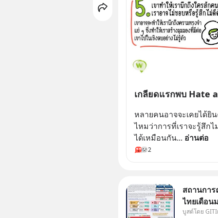
เกลียดแรกพบ Hate at
หลายคนอาจจะเคยได้ยินคำว
ไหมว่าการที่เราจะรู้สึกไ
ได้เหมือนกัน
... 
อ่านต่อ
2
สถานการณ์
ไทยเดือนม
บูสต์โดย GIT
ออกอัญมณี