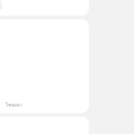
เนื่อง 20.74% มูลค่ากว่า 16.9 พัน
ญสหรัฐ
โฆษณา