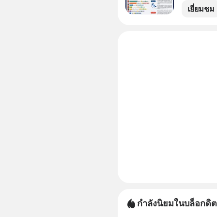
2569 โตต่อ
เยี่ยมชม
ล้านเหรีย
กำลังนิยมในบล็อกดิต