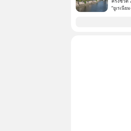
ครึ่งชีวิ
ก่อน แล้
“ยูเรเนีย
ความสุขที
อันตรายไป
สต์ 5M EP. นี้ #goodtime #5min
หลักที่ทำ
#missio
ทิ้งระเบิด