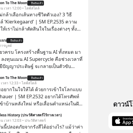
ion To The Moon
ยืนยันแล้ว
วาน เวลา 12:00 • ไลฟ์สไตล์
่กล้าเลือกเส้นทางชีวิตตัวเอง? 3 วิธี
ตล์ ‘Kierkegaard’ | 5M EP.2535 ความ
ให้เราไม่กล้าตัดสินใจในเรื่องต่างๆ ทั้ง
 เรื่องใหญ่ หรือแม้แต่เรื่องสำคัญของชีวิต
นแมน
ยืนยันแล้ว
รที่เรามี ‘อิสรภาพ’ และมีทางเลือก
การบูสต์
่งเมื่อเทียบกับสัตว์แล้วก็จะเห็นความแตก
ียวครบ โครงสร้างพื้นฐาน AI ทั้งหมด มา
ดว่าเรามี ‘อำนาจ’ ในการเลือกและตัดสิน
 ลงทุนแมน AI Supercycle คือช่วงเวลาที่
จ หรือการได้มี
ีปัญญาประดิษฐ์ จะกลายเป็นตัวขับ
กนี้กลับสร้างความกังวลให้กับเรา แล้วเรา
ลัก ของการเติบโตทางเศรษฐกิจ และวิถี
ion To The Moon
กับความกังวลนี้อย่างไร? ติดตามได้ในพอด
ยืนยันแล้ว
ู้คนอย่างยาวนานต่อจากนี้
. เวลา 12:33 • ไลฟ์สไตล์
e #5minutespodcast
อยากในใจให้ได้ ด้วยการเข้าใจโลกแบบ
ntothemoonpodcast
auer | 5M EP.2532 อยากได้โทรศัพท์
ดาวน์
เข้าบ้านหลังใหม่ หรือเลื่อนตำแหน่งในฝัน
ไหมว่าทำไมพอได้ของที่อยากได้มาแล้ว
ess History (ประวัติศาสตร์ไร้กาลเวลา)
ับอยู่กับเราได้ไม่นาน? นี่คือกลไกพื้น
วาน เวลา 12:03 • ประวัติศาสตร์
ุษย์ที่ Arthur Schopenhauer นัก
ันนี้ปลอดภัยจากรังสีได้อย่างไร? แม้ว่าค่า
เยอรมันเคยอธิบายไว้เมื่อ 200 กว่าปี