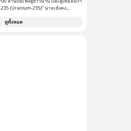
ต 700 ล้านปีจะฟังดูยาวนาน และดูเหมือนว่า
วเราจะหยุดวงจรความอยากในใจเพื่อ
ม-235 (Uranium-235)” น่าจะยังคง
่ยั่งยืนได้อย่างไร? ติดตามได้ในพอดแค
อีกยาวนานมาก แต่อันที่จริง นี่คือสาเหตุ
utespodcast
ให้ยูเรเนียมไม่ใช่ภัยคุกคามหลักหลังการ
ดูทั้งหมด
ntothemoonpodcast
ที่ฮิโรชิมา