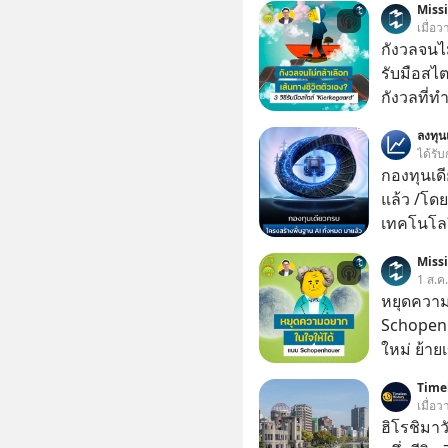
Miss
เมื่อ
กังวลจนไม
รับมือสไ
กังวลที่ทำ
เรื่องเล็ก
ลงทุ
เกิดจากกา
ได้รับ
มากมาย ซึ
กองทุนเด
ต่างได้ชั
แล้ว /โดย
ใจมากแค่ไหน แต่อิสรภาพ อำนา
เทคโนโลย
สิทธิเลือ
เคลื่อนห
Miss
จะรับมือ
ชีวิตของผ
1 ส.ค
แคสต์ 5M EP. นี้ #goodtim
หยุดความ
#missio
Schopenh
ใหม่ ย้าย
เคยสงสัย
Timel
ความสุขนั้นกล
เมื่อ
ฐานของมน
ฮิโรชิมาว
ปรัชญาชาว