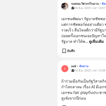
บนถนน วิศวกรโรงงาน
•
ติ
16 มิ.ย. 2025 เวลา 14:57
เอกชนพัฒนา รัฐบาลซัพพอร์ต
แต่การซัพพอร์ตอย่างเดียว
รวดเร็ว ลื่นไหลดีกว่ามีรัฐบ
บ่อยครั้งเอกชนเจอปัญหาในก
รัฐบาล ทำให้พ
... 
ดูเพิ่มเติม
บันทึก
suk
•
ติดตาม
s
16 มิ.ย. 2025 เวลา 12:56
ถ้าร่วมมือกันเป็นรัฐวิสาหก
กำไลถลาลม เรื่อง AI มีเอ
เอกชน fair playกับประชาชน
สูงจังจากปีก่อน