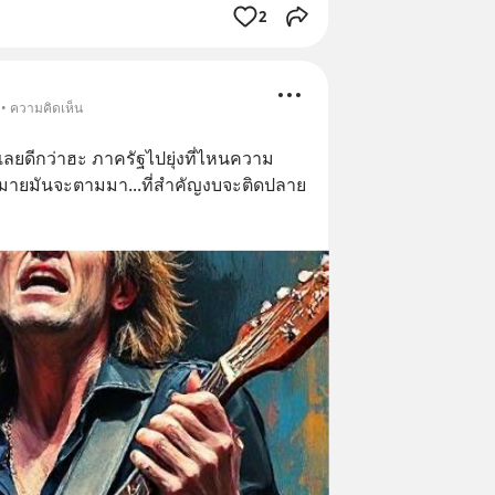
2
 • ความคิดเห็น
ยดีกว่าฮะ ภาครัฐไปยุ่งที่ไหนความ
กมายมันจะตามมา...ที่สำคัญงบจะติดปลาย