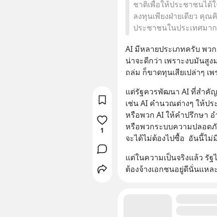
ชาติเพื่อให้ประชาชนได้ใช
ลงทุนเพียงฝ่ายเดียว คุ
ประชาชนในประเทศมากกว
AI มีหลายประเภทครับ พว
น่าจะดีกว่า เพราะงบมันสู
ถล่ม ก็ขาดทุนเสียเปล่าๆ เ
แต่รัฐควรพัฒนา AI ที่สำค
เช่น AI คำนวณต่างๆ ให้ป
หรือพวก AI ให้คำปรึกษา
หรือพวกระบบความปลอดภั
1
จะได้ไม่ต้องไปซื้อ  อันนี้ไม่ม
แต่ในความเป็นจริงแล้ว รัฐ
ต้องจ้างเอกชนอยู่ดีนั่นแหล