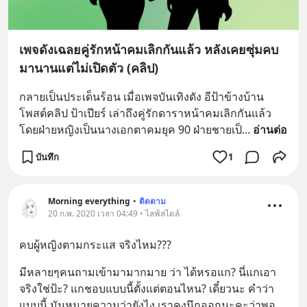
เพจดังเฉลยคู่รักหน้าคมเลิกกันแล้ว หลังเคยซุ่มคบ
มานานแต่ไม่เปิดตัว (คลิป)
กลายเป็นประเด็นร้อน เมื่อเพจบันเทิงดัง อีป้าข้างบ้าน 
โพสต์คลิป ป้าเปียร์ เล่าถึงคู่รักดาราหน้าคมเลิกกันแล้ว 
โดยฝ่ายหญิงเป็นนางเอกตาคมยุค 90 ฝ่ายชายเป็
... 
อ่านต่อ
บันทึก
1
Morning everything
•
ติดตาม
20 ก.พ. 2020 เวลา 04:49 • ไลฟ์สไตล์
คบผู้หญิงตามกระแส จริงไหม???
มีหลายๆคนถามเข้ามามากมาย ว่า ได้หรอแก? นี่แกเอา
จริงใช่ป้ะ? แกชอบแบบนี้ตั้งแต่ตอนไหน? เดี๋ยวนะ คำว่า
แบบนี้ มันหมายความว่ายังไง เราคงนึกออกนะคะว่าพอ