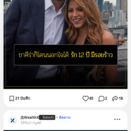
21 บันทึก
45
2
18
WealthX
•
ติดตาม
ยืนยันแล้ว
ได้รับการบูสต์