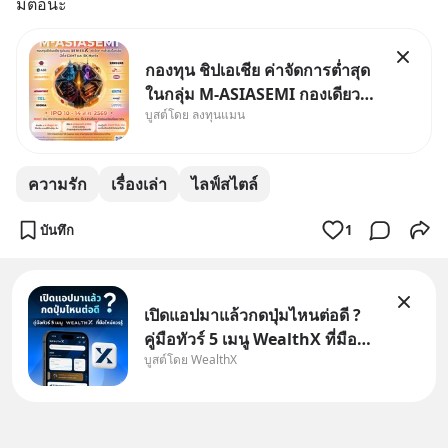
มีต่อน่ะ
กองทุน ชิปเอเชีย ค่าจัดการต่ำสุด
ในกลุ่ม M-ASIASEMI กองเดียว
บูสต์โดย ลงทุนแมน
ครบ มีทั้ง CXMT จากจีน TSMC
จากไต้หวัน SK Hynix จาก
เกาหลีใต้ Kioxia จากญี่ปุ่น
ความรัก
เรื่องเล่า
ไลฟ์สไตล์
บันทึก
1
เปิดแอปมาแล้วกดปุ่มไหนต่อดี ?
คู่มือทัวร์ 5 เมนู WealthX ที่มือ
บูสต์โดย WealthX
ใหม่ควรรู้ สำหรับใครที่เพิ่งโหลด
แอปมา แต่ยังงง ๆ ไม่รู้ว่าต้องกด
ปุ่มไหนต่อ อ่านโพสต์นี้เลย
WealthX จะขอพาไปทัวร์ 5 เมนู