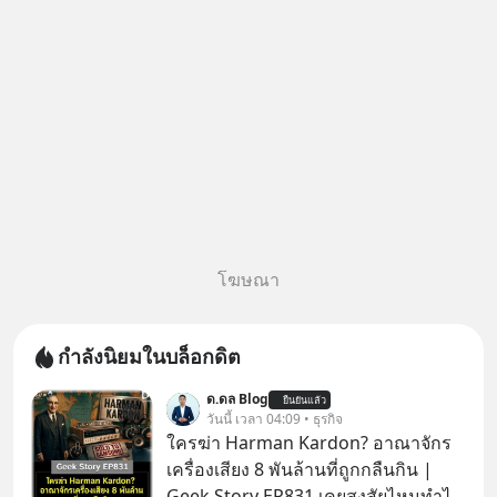
หลัก ที่จะทำให้คุ
โฆษณา
กำลังนิยมในบล็อกดิต
ด.ดล Blog
ยืนยันแล้ว
วันนี้ เวลา 04:09 • ธุรกิจ
ใครฆ่า Harman Kardon? อาณาจักร
เครื่องเสียง 8 พันล้านที่ถูกกลืนกิน |
Geek Story EP831 เคยสงสัยไหมทำไม