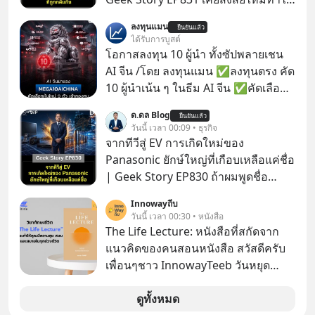
หูฟัง AKG ถึงกลายเป็นแค่ของแถมใน
ลงทุนแมน
ยืนยันแล้ว
กล่องมือถือ? หรือลำโพง JBL ถึงวางขาย
ได้รับการบูสต์
เกลื่อนตามห้างทั่วไป? ทั้งที่จริง ๆ แล้ว
โอกาสลงทุน 10 ผู้นำ ทั้งซัปพลายเชน
ชื่อเหล่านี้คือ “ตำนาน” ระดับเทพที่นัก
AI จีน /โดย ลงทุนแมน ✅ลงทุนตรง คัด
เล่นเครื่องเสียงยุคก่อนยอมจ่ายเงินหลัก
10 ผู้นำเน้น ๆ ในธีม AI จีน ✅คัดเลือก
แสนเพื่อครอบครอง แต่เบื้องหลังความ
หุ้นใหม่ 9 ตัว เข้ากองทุน ✅ร่วมเป็น
ด.ดล Blog
แมสนี้ มีโศกนาฏกรรมของโลกธุรกิจ
ยืนยันแล้ว
เจ้าของผู้นำ AI จีน ตั้งแต่โรงงานผลิตชิป
วันนี้ เวลา 00:09 • ธุรกิจ
ซ่อนอยู่ อาณาจักรเครื่องเสียงที่ยิ่งใหญ่
หน่วยความจำ โมเดล AI ยันหุ่นยนต์
จากทีวีสู่ EV การเกิดใหม่ของ
ที่สุดบนโลก ถูกกว้านซื้อไปด้วยมูลค่า 8
✅ได้การรับยกเว้นภาษี Capital Gain
Panasonic ยักษ์ใหญ่ที่เกือบเหลือแค่ชื่อ
พันล้านดอลลาร์โดย Samsung และสิ่ง
ตามกฎหมายภาษีของประเทศไทย
| Geek Story EP830 ถ้าผมพูดชื่อ
ที่เจ็บปวดที่สุดคือ ยักษ์ใหญ่จาก
Panasoni คุณนึกถึงอะไร? ทีวี, ตู้เย็น,
เกาหลีใต้ไม่ได้ซื้อเพราะหลงใหลใน
Innowayถีบ
ถ่านไฟฉาย? ถ้าคุณยังคิดแบบนั้น แสดง
วันนี้ เวลา 00:30 • หนังสือ
เสียงเพลง แต่ซื้อเพื่อเป็นทางลัดเอา
ว่าคุณกำลังพลาดเรื่องราวการ
The Life Lecture: หนังสือที่สกัดจาก
เทคโนโลยีไปใส่ในหน้าปัดรถยนต์
‘Rebranding’ ที่ดุเดือดที่สุดใน
แนวคิดของคนสอนหนังสือ สวัสดีครับ
อัจฉริยะ จากจุดสูงสุดของศิลปะแห่ง
ประวัติศาสตร์ญี่ปุ่น! รู้หรือไม่ว่า ในวันที่
เพื่อนๆชาว InnowayTeeb วันหยุด
เสียงดนตรี ทำไมถึงจบลงด้วยการเป็น
พวกเขาขาดทุนย่อยยับเกือบ 3 แสนล้าน
สบายๆ วันนี้แอดเพิ่งจะอ่านหนังสือที่น่า
แค่บรรทัดหนึ่งในบัญชีทรัพย์สินของ
บาท Panasonic ตัดสินใจหักดิบ ทิ้ง
สนใจจบแล้วเกิดคำถามว่า
ดูทั้งหมด
บริษัทอื่น เลือกฟังกันได้เลยนะครับ อย่า
ตลาดเครื่องใช้ไฟฟ้าที่สู้ B2C ไม่ไหว