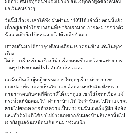
ผิดหวัง สนใจทุกคนที่มองเข้ามา สนใจทุกคำพูดของคนอื่น 
ยกเว้นคนข้างๆ
วันนี้มีเรื่องจะเล่าให้ฟัง มันผ่านมา10ปีได้แล้วมั้ง ตอนนั้นยัง
เด็กอยู่เลยทำใครบางคนที่เขารักเรามาก อาจจะมากกว่าตัว
ฉันเองเสียอีกได้หล่นหายไปด้วยมือตัวเอง
เราคบกันมาได้ราวๆ4เดือน5เดือน เขาค่อนข้าง เด่นในทุกๆ
เรื่อง
ไม่ว่าจะเรื่องเรียน เรื่องกีฬา เรื่องดนตรี และโดยเฉพาะการ
วาดรูป ประกวดทีไรได้อันดับต้นๆตลอด
แต่ฉันเป็นเด็กผู้หญิงธรรมดาๆในทุกๆเรื่อง ต่างจากเขา 
แต่แปลกที่เขามองเห็นฉัน และเลือกจะคบกับฉัน ทั้งที่เขา
สามารถคบกับคนที่ดีกว่านี้ได้ เขาดูแล เขาใส่ใจทุกเรื่อง แม้
กระทั้งแก้ข้อสอบให้  ทำการบ้านให้ ไม่ว่าฉันจะไปไหนเขาจะ
ตามไปตลอด อาจด้วยความเป็นห่วง จนฉันเองเริ่มรู้สึก อึดอัด 
และทำตัวไม่ดีใส่เขาไปบ้างแต่เขากลับมองข้ามสิ่เหล่านั้นไป 
เขายังดูแลฉันเหมือนเดิม จนมาช่วงหนึ่ง