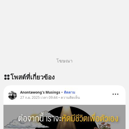
panasonic/ ติดตามสาระดี ๆ อัพเดททุก
English ที่นี่ : inspire-
วันผ่าน Line OA ด.ดล Blog คลิกเลย -->
english.in.th/event/inspire-english-
https://lin.ee/aMEkyNA
x-ด-ดล-blog-mrtharadhol-แคมเปญ
========================= 📣
พิเศษ/ ติดต่อสอบถามคอร์สเรียนเพิ่ม
สนับสนุนโดย 📣
เติม Line : https://lin.ee/uaQvU5C
=========================
#เรียนรู้ผ่านการใช้จริง #มากกว่าการ
เครียด หลับยาก ผมอยากแนะนำ
เรียนภาษา #InspireEnglish
ผลิตภัณฑ์เสริมอาหาร Diip CBD ช่วย
บรรเทาความเครียด ลดความวิตกกังวล
โฆษณา
เพิ่มการผ่อนคลาย ซึ่งช่วยให้การนอน
หลับมีประสิทธิภาพมากยิ่งขึ้น 📍 สนใจ
โพสต์ที่เกี่ยวข้อง
สั่งซื้อสินค้า Diip CBD 💬 LINE :
@diipgeek 🔗 หรือกดลิงก์
https://lin.ee/U91Fzyz
Anontawong's Musings
•
ติดตาม
27 ก.ย. 2025 เวลา 09:44 • ความคิดเห็น