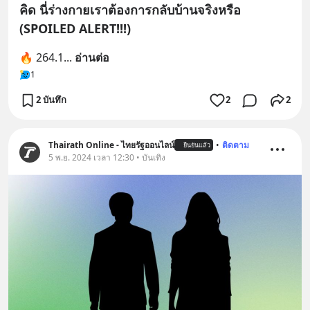
คิด นี่ร่างกายเราต้องการกลับบ้านจริงหรือ
(SPOILED ALERT!!!)
🔥 264.1
... 
อ่านต่อ
1
2 บันทึก
2
2
Thairath Online - ไทยรัฐออนไลน์
•
ติดตาม
ยืนยันแล้ว
5 พ.ย. 2024 เวลา 12:30 • บันเทิง