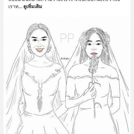
เราท
... 
ดูเพิ่มเติม