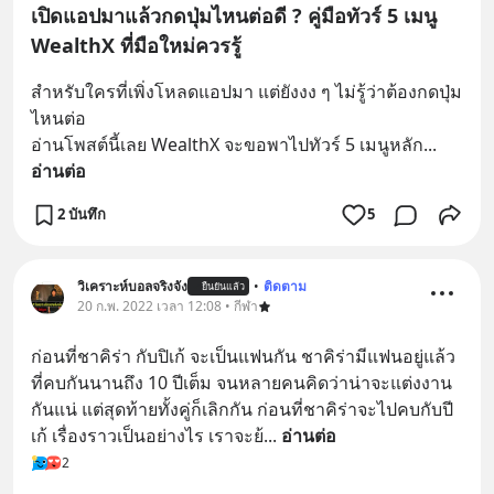
เปิดแอปมาแล้วกดปุ่มไหนต่อดี ? คู่มือทัวร์ 5 เมนู
WealthX ที่มือใหม่ควรรู้
สำหรับใครที่เพิ่งโหลดแอปมา แต่ยังงง ๆ ไม่รู้ว่าต้องกดปุ่ม
ไหนต่อ
อ่านโพสต์นี้เลย WealthX จะขอพาไปทัวร์ 5 เมนูหลัก
... 
อ่านต่อ
2 บันทึก
5
วิเคราะห์บอลจริงจัง
•
ติดตาม
ยืนยันแล้ว
20 ก.พ. 2022 เวลา 12:08 • กีฬา
ก่อนที่ชาคิร่า กับปิเก้ จะเป็นแฟนกัน ชาคิร่ามีแฟนอยู่แล้ว 
ที่คบกันนานถึง 10 ปีเต็ม จนหลายคนคิดว่าน่าจะแต่งงาน
กันแน่ แต่สุดท้ายทั้งคู่ก็เลิกกัน ก่อนที่ชาคิร่าจะไปคบกับปี
เก้ เรื่องราวเป็นอย่างไร เราจะย้
... 
อ่านต่อ
2