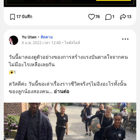
17 บันทึก
76
1
13
Yu Utan
•
ติดตาม
6 ม.ค. 2022 เวลา 12:40 • ไลฟ์สไตล์
วันนี้มาลองดูตัวอย่างของการสร้างแรงบันดาลใจจากคน
ไม่มีอะไรเหลือเลยกัน
1
สวัสดีค่ะ วันนี้ขอเล่าเรื่องราวชีวิตจริงๆไม่อิงอะไรทั้งนั้น
ของลูกน้องสองคน
... 
อ่านต่อ