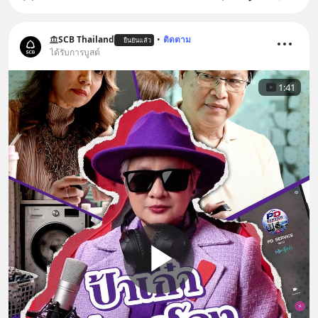
SCB Thailand
•
ติดตาม
ยืนยันแล้ว
ได้รับการบูสต์
1:41