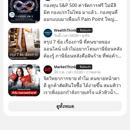
เดียวกัน
กองทุน S&P 500 ค่าจัดการฟรี ไม่มีลิ
มิต กองแรกในไทย มาแล้ว.. กองทุนที่
ออกแบบมาเพื่อแก้ Pain Point ใหญ่
ของนักลงทุนไทยพร้อมกัน 3 เรื่อง
WealthThink
ยืนยันแล้ว
วันนี้ เวลา 04:00 • ธุรกิจ
สรุป 7 ข้อ เรื่องภาษี ที่คนขายของ
ออนไลน์ แล้วไม่อยากโดนภาษีย้อนหลัง
ต้องรู้ ภาษีย้อนหลังคือฝันร้าย ที่พ่อค้า
แม่ค้าคนไหนก็คงไม่อยากพบเจอ
MarketThink
ยืนยันแล้ว
30 ก.ค. เวลา 03:00 • การตลาด
จิตวิทยาการขาย ทำไม คนขายหน้าตา
ดี ลูกค้าตัดสินใจซื้อ ได้ง่ายขึ้น สมมติว่า
เราเพิ่งออกกำลังกายเสร็จ แล้วหิวน้ำ
มาก ๆ แล้วเจอร้านขายน้ำอยู่สองร้านที่
ขายของเหมือนกันทุกอย่าง
ดูทั้งหมด