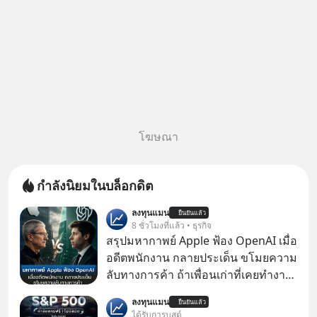
โฆษณา
กำลังนิยมในบล็อกดิต
ลงทุนแมน
ยืนยันแล้ว
8 ชั่วโมงที่แล้ว • ธุรกิจ
สรุปมหากาพย์ Apple ฟ้อง OpenAI เมื่อ
อดีตพนักงาน กลายประเด็น ขโมยความ
ลับทางการค้า ถ้าเพื่อนเก่าที่เคยทำงาน
ด้วยกัน ทักมาขอให้เราช่วยหาไฟล์งาน
ลงทุนแมน
ยืนยันแล้ว
เก่าที่เขาเคยทำไว้ ตอนยังอยู่บริษัท
ได้รับการบูสต์