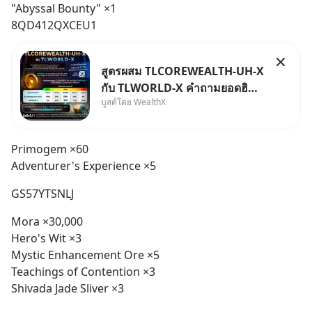
"Abyssal Bounty" ×1
8QD412QXCEU1
สูตรผสม TLCOREWEALTH-UH-X
กับ TLWORLD-X คำถามยอดฮิตที่
บูสต์โดย WealthX
คนใช้ WealthX ถามเข้ามา
Primogem ×60
Adventurer's Experience ×5
GS57YTSNLJ
Mora ×30,000
Hero's Wit ×3
Mystic Enhancement Ore ×5
Teachings of Contention ×3
Shivada Jade Sliver ×3