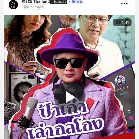
SCB Thailand
•
ติดตาม
ยืนยันแล้ว
ได้รับการบูสต์
1:41