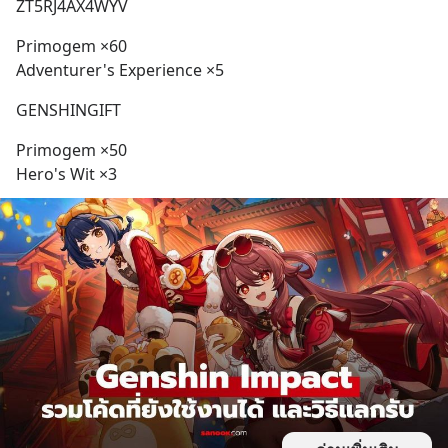
ZT5RJ4AX4WYV
Primogem ×60
Adventurer's Experience ×5
GENSHINGIFT
Primogem ×50
Hero's Wit ×3