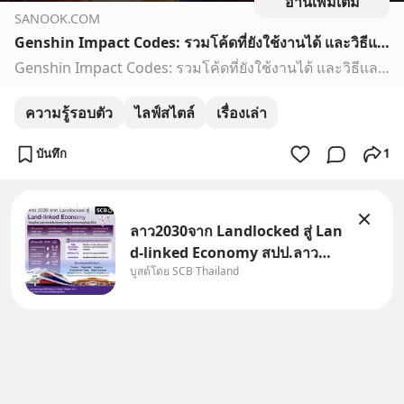
อ่านเพิ่มเติม
SANOOK.COM
Genshin Impact Codes: รวมโค้ดที่ยังใช้งานได้ และวิธีแลกรับ
Genshin Impact Codes: รวมโค้ดที่ยังใช้งานได้ และวิธีแลกรับ
ความรู้รอบตัว
ไลฟ์สไตล์
เรื่องเล่า
บันทึก
1
ลาว2030จาก Landlocked สู่ Lan
d-linked Economy สปป.ลาว
บูสต์โดย SCB Thailand
กำลังเปลี่ยนบทบาทจาก “ประเทศ
ทางผ่าน” สู่ “ศูนย์กลางเศรษฐกิจ
และโลจิสติกส์” ของอนุภูมิภาคลุ่ม
แม่น้ำโขง