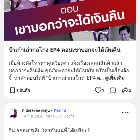
ป้าเก๋าเล่ากลโกง EP4 ตอนเขาบอกจะได้เงินคืน
เมื่อห้างดังโทรหาคุณวิยะดา แจ้งเรื่องเคลมสินค้าแล้ว
บอกว่าจะคืนเงิน คุณวิยะดาจะได้เงินจริง หรือเป็นเรื่องจ้อ
จี้  หาคำตอบได้ที่ “ป้าเก๋าเล่ากลโกง” EP4 ต
... 
ดูเพิ่มเติม
1 บันทึก
1
2
ตี๋ นักเลงตลาดทุน
•
ติดตาม
14 มิ.ย. 2020 เวลา 05:01 • ธุรกิจ
จีน ออสเตรเลีย ใครกันแน่ที่ ได้เปรียบ?