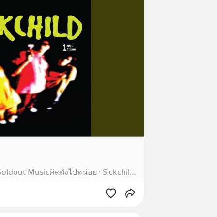
Provided to YouTube by Soldout Musicคิดดังไปหน่อย · Sickchild1ST. Time℗ ชูเกียรติ พาละการมย์Released on: 2019-12-06Composer: ชูเกียรติ พาละการมย์Lyricist: ชู…