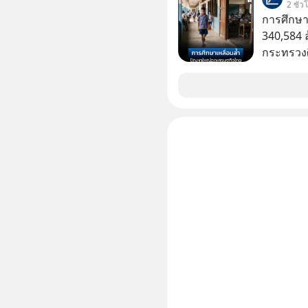
2 ชั่ว
สหรัฐอเ
การศึกษา
ประเทศที
340,584 
กระทรวงศ
รายจ่ายปร
จากกระท