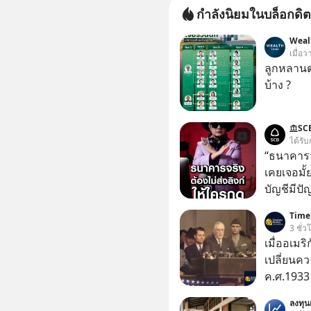
กำลังนิยมในบล็อกดิต
Weal
เมื่อว
ลูกหลานตร
บ้าง ?
SC
ได้รับ
“ธนาคารจร
เคยเจอมั
บัญชีมีปั
อาร์โค้ดทั
Timel
หลอกลวงในค
3 ชั่ว
กลโกง #ป้
เมื่ออเมริ
อย่างยั่ง
เปลี่ยนคว
#FraudEd
ค.ศ.1933 
#Digita
(Franklin
ลงทุ
แห่งสหรัฐ