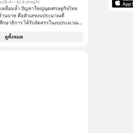
โมงที่แล้ว • หุ้น & เศรษฐกิจ
มริกา ท่ามกลางสายตาของประชาชนใน
เหลื่อมล้ำ ปัญหาใหญ่ฉุดเศรษฐกิจไทย
่เต็มไปด้วยความหวาดกลัว
ล้านบาท คือตัวเลขงบประมาณที่
ึกษาธิการ ได้รับจัดสรรในงบประมาณ
ะจำปี 2568 ซึ่งมากที่สุดเป็นอันดับ 2 รอง
รวงการคลัง
ดูทั้งหมด