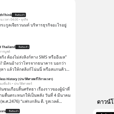
thThink
ยืนยันแล้ว
าน เวลา 04:00 • ธุรกิจ
ะกูลเจียรวนนท์ บริหารธุรกิจอะไรอยู่
B Thailand
ยืนยันแล้ว
การบูสต์
ิง ต้องไม่ส่งลิงก์ทาง SMS หรืออีเมล”
้ย? มีคนอ้างว่าโทรจากธนาคาร บอกว่า
ญหา แล้วให้กดลิงก์โน่นนี่ หรือสแกนคิว
นที มาฟัง “ป้าเก๋าเล่ากลโกง” เพื่อรู้ทันมุก
ess History (ประวัติศาสตร์ไร้กาลเวลา)
ราบความน่าเชื่อถือกันค่ะ #แก้เกม
โมงที่แล้ว • ประวัติศาสตร์
าเก๋าเล่ากลโกง #LivesSustainably #อยู่
กันชนเกือบสิ้นศรัทธา เรื่องราวของผู้นำที่
ยืน #CyberSecurity #ป้าเก๋า
ามตื่นตระหนกให้เป็นพลัง วันที่ 4 มีนาคม
ucation #FinancialLiteracy
ดาวน์
(พ.ศ.2476) “แฟรงกลิน ดี. รูสเวลต์
lBankWithHumanTouch
 D. Roosevelt)” ประธานาธิบดีคนที่ 32
นแมน
ยืนยันแล้ว
อเมริกา ได้ยืนอยู่เบื้องหน้าอาคารรัฐสภา