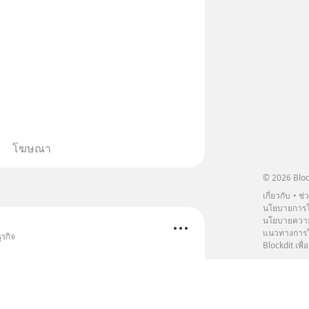
โฆษณา
© 2026 Bloc
เกี่ยวกับ
ช่
นโยบายการโ
นโยบายความ
แนวทางการใช
ุรกิจ
Blockdit เพื่อ
นอาจมีแผนจะขอขุดคอคอดกระกับทาง
รัฐบาลไทยยังอยู่ในช่วงของการเจรจาและ
ยวข้องอยู่ ซึ่ง phase นี้อาจกินระยะเวลา