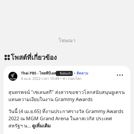
พิเศษ/ ติดต่อสอบถามคอร์สเรียนเพิ่ม
เติม Line : https://lin.ee/uaQvU5C
#เรียนรู้ผ่านการใช้จริง #มากกว่าการ
เรียนภาษา #InspireEnglish
โฆษณา
โพสต์ที่เกี่ยวข้อง
Thai PBS - ไทยพีบีเอส
•
ติดตาม
ยืนยันแล้ว
4 เม.ย. 2022 เวลา 10:49 • ข่าวรอบโลก
สุนทรพจน์ "เซเลนสกี" ส่งสารขอชาวโลกสนับสนุนยูเครน
แทนความเงียบในงาน Grammy Awards
วันนี้ (4 เม.ย.65) ที่งานประกาศรางวัล Grammy Awards 
2022 ณ MGM Grand Arena ในลาสเวกัส ประเทศ
สหรัฐฯ น
... 
ดูเพิ่มเติม