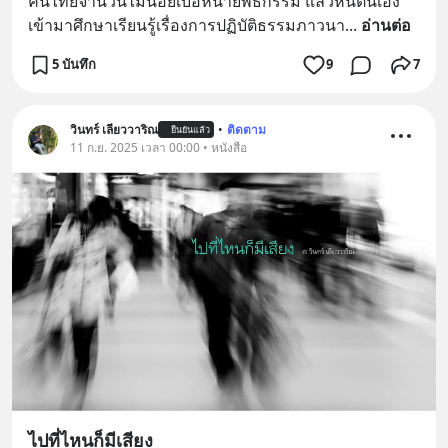
คนไทยจำนวนไม่น้อยเบื่อหน่ายพิธีกรรม แล้วหันตนเอง
เข้ามาศึกษาเรียนรู้เรื่องการปฏิบัติธรรมภาวนา
... 
อ่านต่อ
5 บันทึก
9
7
วินทร์ เลียววาริณ
•
ติดตาม
ยืนยันแล้ว
11 ก.ย. 2025 เวลา 00:00 • หนังสือ
ไปที่ไหนก็มีเสียง