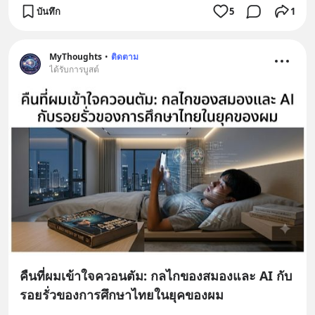
บันทึก
5
1
MyThoughts
•
ติดตาม
ได้รับการบูสต์
คืนที่ผมเข้าใจควอนตัม: กลไกของสมองและ AI กับ
รอยรั่วของการศึกษาไทยในยุคของผม