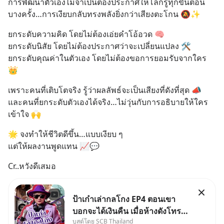
การพัฒนาตัวเองไม่จำเป็นต้องประกาศให้โลกรู้ทุกขั้นตอน
บางครั้ง…การเงียบกลับทรงพลังยิ่งกว่าเสียงตะโกน 🔕✨
ยกระดับความคิด โดยไม่ต้องเอ่ยคำโอ้อวด 🧠
ยกระดับนิสัย โดยไม่ต้องประกาศว่าจะเปลี่ยนแปลง 🛠️
ยกระดับคุณค่าในตัวเอง โดยไม่ต้องขอการยอมรับจากใคร 
👑
เพราะคนที่เติบโตจริง รู้ว่าผลลัพธ์จะเป็นเสียงที่ดังที่สุด 📣
และคนที่ยกระดับตัวเองได้จริง…ไม่วุ่นกับการอธิบายให้ใคร
เข้าใจ 🙌
🌟 จงทำให้ชีวิตดีขึ้น…แบบเงียบ ๆ
แต่ให้ผลงานพูดแทน 📈💬
Cr..หวังดีเสมอ
ป้าเก๋าเล่ากลโกง EP4 ตอนเขา
บอกจะได้เงินคืน เมื่อห้างดังโทร
บูสต์โดย SCB Thailand
หาคุณวิยะดา แจ้งเรื่องเคลมสินค้า