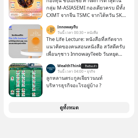
กองทุน ชิปเอเชีย ค่าจัดการต่ำสุดใน
ชื่อเหล่านี้คือ “ตำนาน” ระดับเทพที่นัก
กลุ่ม M-ASIASEMI กองเดียวครบ มีทั้ง
เล่นเครื่องเสียงยุคก่อนยอมจ่ายเงินหลัก
CXMT จากจีน TSMC จากไต้หวัน SK
แสนเพื่อครอบครอง แต่เบื้องหลังความ
Hynix จากเกาหลีใต้ Kioxia จากญี่ปุ่น
Innowayถีบ
แมสนี้ มีโศกนาฏกรรมของโลกธุรกิจ
วันนี้ เวลา 00:30 • หนังสือ
ซ่อนอยู่ อาณาจักรเครื่องเสียงที่ยิ่งใหญ่
The Life Lecture: หนังสือที่สกัดจาก
ที่สุดบนโลก ถูกกว้านซื้อไปด้วยมูลค่า 8
แนวคิดของคนสอนหนังสือ สวัสดีครับ
พันล้านดอลลาร์โดย Samsung และสิ่ง
เพื่อนๆชาว InnowayTeeb วันหยุด
ที่เจ็บปวดที่สุดคือ ยักษ์ใหญ่จาก
สบายๆ วันนี้แอดเพิ่งจะอ่านหนังสือที่น่า
เกาหลีใต้ไม่ได้ซื้อเพราะหลงใหลใน
WealthThink
ยืนยันแล้ว
สนใจจบแล้วเกิดคำถามว่า
วันนี้ เวลา 04:00 • ธุรกิจ
เสียงเพลง แต่ซื้อเพื่อเป็นทางลัดเอา
ลูกหลานตระกูลเจียรวนนท์
เทคโนโลยีไปใส่ในหน้าปัดรถยนต์
บริหารธุรกิจอะไรอยู่บ้าง ?
อัจฉริยะ จากจุดสูงสุดของศิลปะแห่ง
เสียงดนตรี ทำไมถึงจบลงด้วยการเป็น
แค่บรรทัดหนึ่งในบัญชีทรัพย์สินของ
ดูทั้งหมด
บริษัทอื่น เลือกฟังกันได้เลยนะครับ อย่า
ลืมกด Follow ติดตาม PodCast ช่อง
Geek Forever’s Podcast ของผมกัน
ด้วยนะครับ 🎧 ฟังผ่าน Spotify :