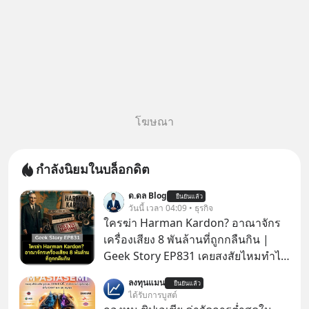
โฆษณา
กำลังนิยมในบล็อกดิต
ด.ดล Blog
ยืนยันแล้ว
วันนี้ เวลา 04:09 • ธุรกิจ
ใครฆ่า Harman Kardon? อาณาจักร
เครื่องเสียง 8 พันล้านที่ถูกกลืนกิน |
Geek Story EP831 เคยสงสัยไหมทำไม
หูฟัง AKG ถึงกลายเป็นแค่ของแถมใน
ลงทุนแมน
ยืนยันแล้ว
กล่องมือถือ? หรือลำโพง JBL ถึงวางขาย
ได้รับการบูสต์
เกลื่อนตามห้างทั่วไป? ทั้งที่จริง ๆ แล้ว