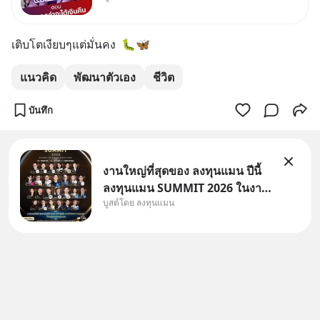
แล้วบอกว่าจะคืนเงิน คุณวิยะดา
จะได้เงินจริง หรือเป็นเรื่องจ้อจี้ หา
เติบโตเงียบๆแต่มั่นคง  🐛🦋
คำตอบได้ที่ “ป้าเก๋าเล่ากลโกง”
EP4 ตอน “เขา
แนวคิด
พัฒนาตัวเอง
ชีวิต
บันทึก
งานใหญ่ที่สุดของ ลงทุนแมน ปีนี้
ลงทุนแมน SUMMIT 2026 ในงาน
บูสต์โดย ลงทุนแมน
นี้จะมีเจ้าของธุรกิจ Dr.PONG,
หมึกกรุบ, Srichand, Jones’
Salad, LA GLACE, Fastwork,
MizuMi, KARMART, อิชิตัน มา
แชร์ความรู้การสร้างธุรกิจ