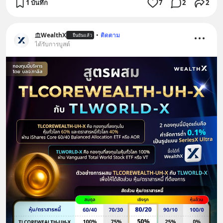
1 บันทึก
7
2
2
WealthX
•
ติดตาม
ยืนยันแล้ว
ได้รับการบูสต์