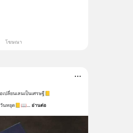
ากแนะนำผลิตภัณฑ์เสริมอาหาร Diip
บรรเทาความเครียด ลดความวิตกกังวล
่อนคลาย ซึ่งช่วยให้การนอนหลับมี
้น 📍 สนใจสั่งซื้อสินค้า Diip
INE : @diipgeek 🔗 หรือกดลิงก์
โฆษณา
in.ee/U91Fzyz
อเปลี่ยนเลนเป็นเศรษฐี📒
วันหยุด📒📖
... 
อ่านต่อ