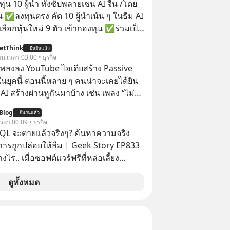
าร์ (หรือราว 500 ล้านบาท) เพียงเพราะ
น 10 ผู้นำ ทั้งซัปพลายเชน AI จีน /โดย
กขังตัวเองไว้ในกล่องเดิมๆ ผลที่ตามมา
 ✅ลงทุนตรง คัด 10 ผู้นำเน้น ๆ ในธีม AI
ัพท์ของเขากลายเป็นความเงียบสนิทนาน
ลือกหุ้นใหม่ 9 ตัว เข้ากองทุน ✅ร่วมเป็น
บและ "ไฟแดง" ในวัน
้นำ AI จีน ตั้งแต่โรงงานผลิตชิป หน่วย
etThink
ลายเป็นการถอยหลังเพื่อตั้งหลัก จนส่งให้
ยืนยันแล้ว
มเดล AI ยันหุ่นยนต์ ✅ได้การรับยกเว้น
าน เวลา 03:00 • ธุรกิจ
้นไปยืนถือรางวัลออสการ์ ในบทบาทที่
ital Gain ตามกฎหมายภาษีของ
ำเพลงลง YouTube ไอเดียสร้าง Passive
ไปตลอดกาล ใน MM EP. นี้ เราจะ
ทย
ยุคนี้ ตอนนี้หลาย ๆ คนน่าจะเคยได้ยิน
ดรหัสและปรับวิธีคิดกันว่า Greenlight
 AI สร้างผ่านหูกันมาบ้าง เช่น เพลง “ไม่มี
 จะสร้างมันขึ้นมาล่วงหน้าด้วยวินัยและ
เรา” จากช่องชื่อว่า UNHEARD MUSIC ที่
ได้อย่างไร? Yellowlight (ไฟเหลือง) จะ
Blog
ยืนยันแล้ว
อดรับชมกว่า 26 ล้านครั้งแล้ว
 เวลา 00:09 • ธุรกิจ
บสัญญาณเตือน และชะลอตัวอย่างมีสติ
QL จะตายแล้วจริงๆ? ค้นหาความจริง
 Redlight (ไฟแดง) จะเปลี่ยนอุปสรรคและ
งการถูกปล่อยให้ลืม | Geek Story EP833
ลาดให้กลายเป็นบทเรียนที่ส่งเราไปได้
งไร.. เมื่อซอฟต์แวร์ฟรีที่หล่อเลี้ยง
ไร? หากคุณกำลังรู้สึกว่าชีวิต
่าครึ่งโลก ถูกมหาเศรษฐีคู่แข่งทุ่มเงินซื้อ
ตัน ลองเปิดใจฟัง EP. นี้ แล้วคุณจะพบว่า
ข้อมูล
ดูทั้งหมด
รงหน้าอาจเป็นเพียงทางเลี้ยวที่พาคุณไป
านที่โปรแกรมเมอร์คนหนึ่งใช้เวลา 27 ปี
เดิม #Greenlights
ั้งชื่อตามลูกสาวของตัวเอง เมื่อรู้ว่าผล
onaughey #พัฒนาตัวเอง
อกกำลังจะตกไปอยู่ในมือของอาณาจักรที่
nToTheMoon