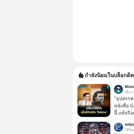
กำลังนิยมในบล็อกดิต
Miss
เมื่อว
"อุปสรรค"
หนังสือ 
นี้ แท้จร
เวลาเปลี
ลงทุ
หนึ่ง เคย
ได้รับ