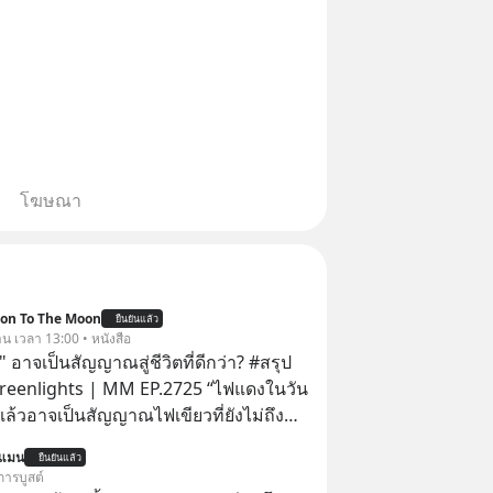
โฆษณา
ion To The Moon
ยืนยันแล้ว
าน เวลา 13:00 • หนังสือ
 อาจเป็นสัญญาณสู่ชีวิตที่ดีกว่า? #สรุป
Greenlights | MM EP.2725 “ไฟแดงในวัน
ิงแล้วอาจเป็นสัญญาณไฟเขียวที่ยังไม่ถึง
่ยนสี” McConaughey ดาราดาวรุ่งในยุค
นแมน
ยืนยันแล้ว
ปฏิเสธเงินค่าตัวหนังรอมคอมที่สูงถึง 14.5
การบูสต์