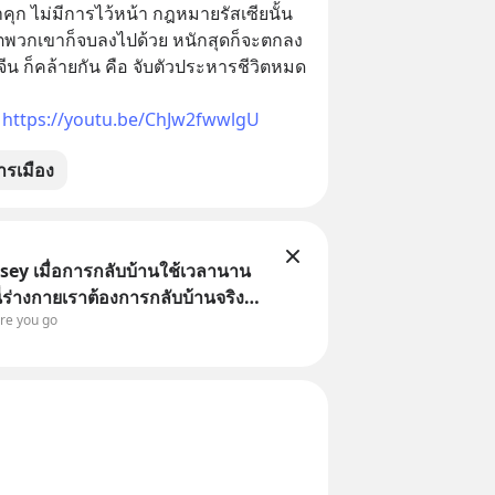
ุก ไม่มีการไว้หน้า กฎหมายรัสเซียนั้น
วิตพวกเขาก็จบลงไปด้วย หนักสุดก็จะตกลง
นจีน ก็คล้ายกัน คือ จับตัวประหารชีวิตหมด
 
https://youtu.be/ChJw2fwwlgU
ารเมือง
ey เมื่อการกลับบ้านใช้เวลานาน
 นี่ร่างกายเราต้องการกลับบ้านจริง
ore you go
ILED ALERT!!!) 🔥 264.1