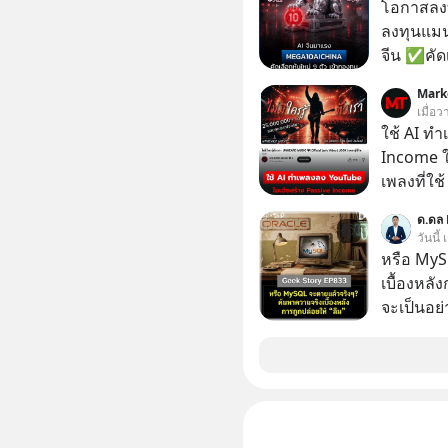
ล้านดอลล
โอกาสลงทุ
เขาไม่อยา
ลงทุนแมน
คือ โทรศ
จีน ✅คัดเ
ถึง 14 เดือนเต็ม แต่ความเงีย
เจ้าของผู
Mark
นั้นกลับก
ความจำ โ
เมื่อว
เขาก้าวขึ
ภาษี Cap
ใช้ AI ท
เปลี่ยนชีวิตเขา
ประเทศไ
Income ใน
มาร่วมถอ
เพลงที่ใช้
(ไฟเขียว)
ใครรู้ตัว
ความพร้อม
ด.ดล 
ตอนนี้มีย
วันนี้
รับมือกั
หรือ MyS
อย่างไร?
เบื้องหลั
ความผิดพ
จะเป็นอย่า
ไกลกว่าเดิมได้อย่าง
เว็บไซต์กว
เจอแต่ทาง
กิจการไป? นี่คือเรื่องจริงของ MySQL ฐาน
อุปสรรคต
ระดับตำน
เจอชีวิตที่ดีกว่า
ปลุกปั้นและต
#MatthewMcC
งานชิ้นเ
#Missio