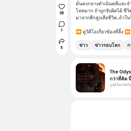
มั่นคงกลางดำเนินคดีและจำค
โหดมาก ถ้าถูกจับผิดได้ ชี
98
มาจากตึกสูงเสียชีวิต..ถ้าใ
1
⏩ ดูวิดีโอเกี่ยวข้องที่ลิ้ง ⏩
ข่าว
ข่าวรอบโลก
ก
8
The Odyss
กว่าที่คิด
บูสต์โดย Bef
หรือ (SPO