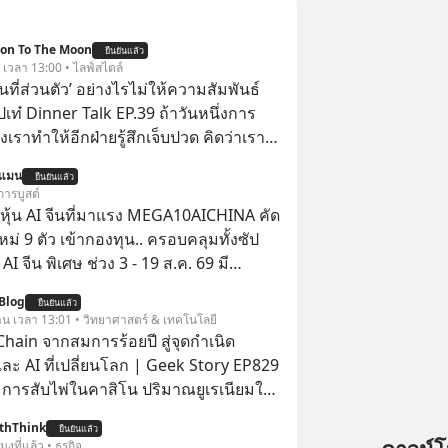
ion To The Moon
ยืนยันแล้ว
. เวลา 13:00 • ไลฟ์สไตล์
ื้นที่ส่วนตัว’ อย่างไรไม่ให้ความสัมพันธ์
ปเท๋ Dinner Talk EP.39 ถ้าวันหนึ่งการ
เราทำให้อีกฝ่ายรู้สึกเจ็บปวด คิดว่าเรา
ใส่และมองว่าเราเห็นแก่ตัวทั้งที่เราเองก็
นแมน
ยืนยันแล้ว
เสธใครอย่างนี้มาก่อน แต่พอตั้งใจจะ
การบูสต์
ขต’ เพื่อตัวเองดูสักครั้ง กลับทำให้เกิด
ุ้น AI จีนที่มาแรง MEGA10AICHINA คัด
ามสัมพันธ์เสียอย่างนั้น โดยรายการ
ใหม่ 9 ตัว เข้ากองทุน.. ครอบคลุมทั้งซัป
nner Talk ในวันนี้โฮสต์ทั้ง 2 ท่าน แทป-
พิเศษ ช่วง 3 - 19 ส.ค. 69 มี
ุตสาหะ และ เอ๋ นิ้วกลม-สราวุธ เฮ้ง
 ลด 50% ค่าธรรมเนียมซื้อ | ยอด 2 ล้าน
Blog
ะพาทุกคนไปสำรวจวิธีสร้างขอบเขตเพื่อ
ยืนยันแล้ว
 ฟรีค่าธรรมเนียมซื้อ
วาน เวลา 13:01 • วิทยาศาสตร์ & เทคโนโลยี
องตัวเองและรักษาความสัมพันธ์ของคน
hain จากสมการร้อยปี สู่จุดกำเนิด
อมกัน #boundary
ละ AI ที่เปลี่ยนโลก | Geek Story EP829
elopment #แอปเท๋dinnertalk
า การสับไพ่ในคาสิโน ปริมาณยูเรเนียมใน
ntothemoonpodcast
เคลียร์ อัลกอริทึมของ Google ที่ใช้โค่น
thThink
ยืนยันแล้ว
เก่าอย่าง Yahoo และความฉลาดของ AI
โมงที่แล้ว • ธุรกิจ