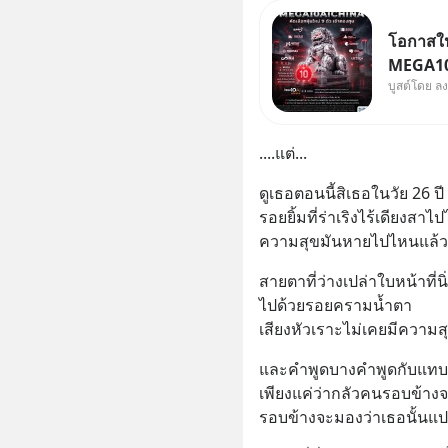
โอกาสในห
MEGA10A
บูสต์โดย ล
เข้ากอง
จีน พิเศษ ช่วง 3 - 19 ส.
ลด 50% ค
....แต่...
บาทขึ้นไ
ดูเธอตอนนี้สิเธอในวัย 26 ปี 
รอยยิ้มที่ร่าเริงไร้เดียงสา
ความสุขมันหายไปไหนแล้ว 
สายตาที่ว่างเปล่าใบหน้าที่น
ไปด้วยรอยครามน้ำตา
เสียงหัวเราะไม่เคยมีความสุ
และคำพูดบางคำพูดกับแทบ
เพียงแค่ว่ากลัวคนรอบข้างจะ
รอบข้างจะมองว่าเธอนั้นแ