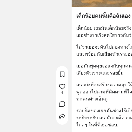
เด็กน้อยคนนั้นคือฉันเอง
เด็กน้อย เธอมันเด็กน้อยจริง
เธอช่างร่าเริงสดใสราวกับว
ไม่ว่าเธอจะหันไปมองทางไห
และพร้อมกับเสียงหัวเราะอ
เธอมักพูดคุยจอแจกับทุกคน
เสียงหัวเราะและรอยยิ้ม
เธอเก่งที่จะสร้างความสุข
พูดออกไปตามที่คิดตามที่ใจห
1
ทุกคนต่างเอ็นดู
รอยยิ้มของเธอมันช่างไร้เด
ระยิบระยับ เธอมักจะมีความส
ไกลๆ ในที่ที่เธอชอบ.