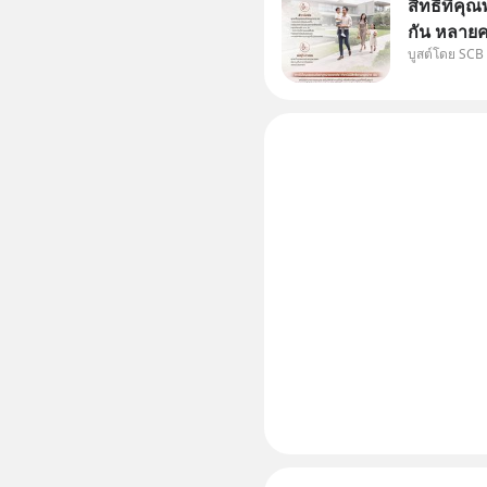
สิทธิที่คุณ
กัน หลายค
บูสต์โดย SCB
แม่ ก็ย่อ
สองฝ่าย" 
ได้กำหนดไ