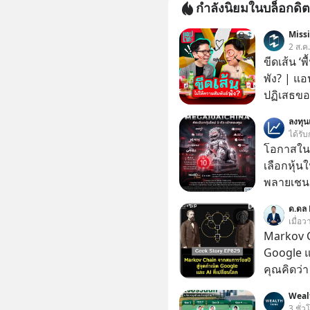
กำลังนิยมในบล็อกดิต
Miss
2 ส.ค
ขีดเส้น ‘พ
พัง? | แอ
ปฏิเสธของ
ตั้งกำแพง
ลงทุ
ไม่เคยปฏิ
ได้รับ
‘สร้างขอบเ
โอกาสในห
รอยร้าวในคว
เลือกหุ้น
แอปเท๋ Di
พลายเชน AI จีน 
รวิศ หาญอ
โปรโมชัน
ด.ดล 
สวัสดิ์ จ
บาทขึ้นไป
เมื่อ
รักษาใจข
Markov C
รอบข้างไปพร้
Google แ
#selfdev
คุณคิดว่
#missio
ระเบิดนิว
Weal
ล้มแชมป์
3 ชั่ว