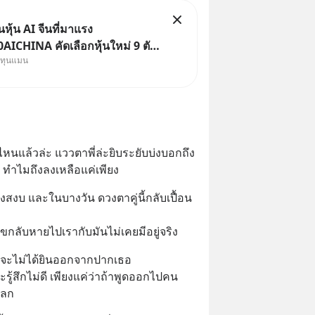
ุ้น AI จีนที่มาแรง
ICHINA คัดเลือกหุ้นใหม่ 9 ตัว
งทุนแมน
ทุน.. ครอบคลุมทั้งซัปพลายเชน AI
ค. 69 มีโปรโมชัน
่าธรรมเนียมซื้อ | ยอด 2 ล้าน
ป ฟรีค่าธรร
ไปไหนแล้วล่ะ แววตาพี่ล่ะยิบระยับบ่งบอกถึง
ทำไมถึงลงเหลือแค่เพียง
ิ่งสงบ และในบางวัน ดวงตาคู่นี้กลับเปื้อน
ขกลับหายไปเรากับมันไม่เคยมีอยู่จริง
จะไม่ได้ยินออกจากปากเธอ 
รู้สึกไม่ดี เพียงแค่ว่าถ้าพูดออกไปคน
ปลก