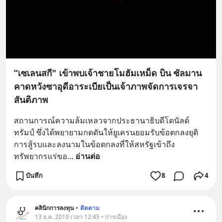
“เซเลนสกี" เข้าพบเจ้าชายโมฮัมเหม็ด บิน ซัลมาน
คาดหวังซาอุดีอาระเบียเป็นเจ้าภาพจัดการเจรจา
สันติภาพ
สถานการณ์ความล้มเหลวจากประธานาธิบดีโดนัลด์ 
ทรัมป์ ซึ่งได้พยายามกดดันให้ยูเครนยอมรับข้อตกลงยุติ
การสู้รบและลงนามในข้อตกลงที่ให้สหรัฐเข้าถึง
ทรัพยากรแร่ขอ
... 
อ่านต่อ
บันทึก
8
4
คลินิกการลงทุน
•
ติดตาม
13 ธ.ค. 2019 เวลา 12:45 • การเมือง