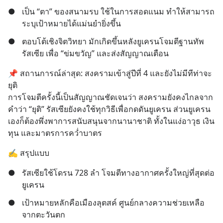
●
เป็น “ตา” ของสนามรบ ใช้ในการสอดแนม ทำให้สามารถ
ระบุเป้าหมายได้แม่นยำยิ่งขึ้น
●
ตอบโต้เชิงจิตวิทยา มักเกิดขึ้นหลังยูเครนโจมตีฐานทัพ
รัสเซีย เพื่อ “ข่มขวัญ” และส่งสัญญาณเตือน
📌 สถานการณ์ล่าสุด: สงครามเข้าสู่ปีที่ 4 และยังไม่มีทีท่าจะ
ยุติ
การโจมตีครั้งนี้เป็นสัญญาณชัดเจนว่า สงครามยังคงไกลจาก
คำว่า “ยุติ” รัสเซียยังคงใช้ทุกวิธีเพื่อกดดันยูเครน ส่วนยูเครน
เองก็ต้องพึ่งพาการสนับสนุนจากนานาชาติ ทั้งในแง่อาวุธ เงิน
ทุน และมาตรการคว่ำบาตร
✍️ สรุปแบบ
●
รัสเซียใช้โดรน 728 ลำ โจมตีทางอากาศครั้งใหญ่ที่สุดต่อ
ยูเครน
●
เป้าหมายหลักคือเมืองลุตสค์ ศูนย์กลางความช่วยเหลือ
จากตะวันตก