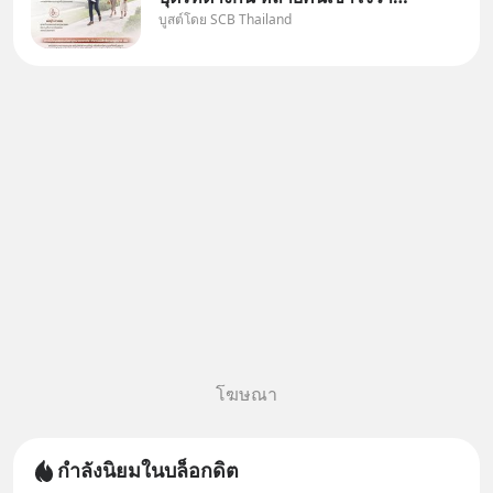
บูสต์โดย SCB Thailand
"เมื่อเป็นลูกของพ่อและแม่ ก็ย่อม
เป็นบุตรชอบด้วยกฎหมายของทั้ง
สองฝ่าย" แต่ในความเป็นจริง
กฎหมายไทยไม่ได้กำหนดไว้แบบ
นั้น
โฆษณา
กำลังนิยมในบล็อกดิต