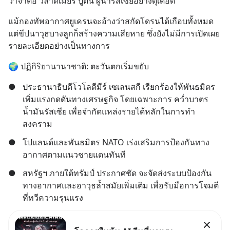
วาจาต่อ วลาดิเมียร์ ปูติน ผู้นำรัสเซียอย่างดุเดือด
แม้กองทัพอากาศยูเครนจะอ้างว่าสกัดโดรนได้เกือบทั้งหมด 
แต่ขีปนาวุธบางลูกก็สร้างความเสียหาย ซึ่งยังไม่มีการเปิดเผย
รายละเอียดอย่างเป็นทางการ
🌍 ปฏิกิริยานานาชาติ: ตะวันตกเริ่มขยับ
●
ประธานาธิบดีโวโลดีมีร์ เซเลนสกี เรียกร้องให้พันธมิตร
เพิ่มแรงกดดันทางเศรษฐกิจ โดยเฉพาะการ คว่ำบาตร
น้ำมันรัสเซีย เพื่อจำกัดแหล่งรายได้หลักในการทำ
สงคราม
●
โปแลนด์และพันธมิตร NATO เร่งเสริมการป้องกันทาง
อากาศตามแนวชายแดนทันที
●
สหรัฐฯ ภายใต้ทรัมป์ ประกาศชัด จะจัดส่งระบบป้องกัน
ทางอากาศและอาวุธล้ำสมัยเพิ่มเติม เพื่อรับมือการโจมตี
ที่ทวีความรุนแรง