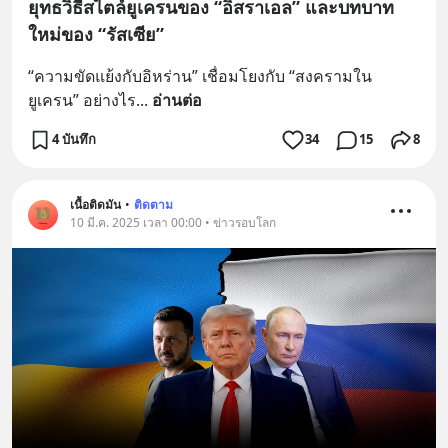
ยุทธวิธีสไตล์ยูเครนของ “อิสราเอล” และบทบาท
ใหม่ของ “รัสเซีย”
“ความขัดแย้งกับอิหร่าน” เชื่อมโยงกับ “สงครามใน
ยูเครน” อย่างไร
... 
อ่านต่อ
4 บันทึก
34
15
8
เนื้อติดมัน
•
ติดตาม
10 มี.ค. 2025 เวลา 00:00 • ข่าวรอบโลก