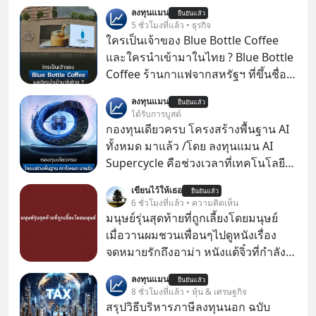
ลงทุนแมน
ยืนยันแล้ว
5 ชั่วโมงที่แล้ว • ธุรกิจ
ใครเป็นเจ้าของ Blue Bottle Coffee
และใครนำเข้ามาในไทย ? Blue Bottle
Coffee ร้านกาแฟจากสหรัฐฯ ที่ขึ้นชื่อ
เรื่องความพิถีพิถัน กำลังจะเปิดสาขา
ลงทุนแมน
ยืนยันแล้ว
แรกในประเทศไทย ที่ Central Park
ได้รับการบูสต์
กองทุนเดียวครบ โครงสร้างพื้นฐาน AI
ทั้งหมด มาแล้ว /โดย ลงทุนแมน AI
Supercycle คือช่วงเวลาที่เทคโนโลยี
ปัญญาประดิษฐ์ จะกลายเป็นตัวขับ
เขียนไว้ให้เธอ
ยืนยันแล้ว
เคลื่อนหลัก ของการเติบโตทาง
6 ชั่วโมงที่แล้ว • ความคิดเห็น
เศรษฐกิจ และวิถีชีวิตของผู้คนอย่าง
มนุษย์รุ่นสุดท้ายที่ถูกเลี้ยงโดยมนุษย์
ยาวนานต่อจากนี้
เมื่อวานผมชวนเพื่อนๆไปดูหนังเรื่อง
จดหมายรักถึงอาม่า หนังแต้จิ๋วที่กำลัง
โด่งดังทั่วโลกอยู่ในตอนนี้ เหตุเกิดจาก
ลงทุนแมน
ยืนยันแล้ว
ป๊าผมเห็นโปสเตอร์หนังเรื่องนี้หลาย
8 ชั่วโมงที่แล้ว • หุ้น & เศรษฐกิจ
เดือนก่อนและอยากดูมาก ด้วยเพราะว่า
สรุปวิธีบริหารภาษีลงทุนนอก ฉบับ