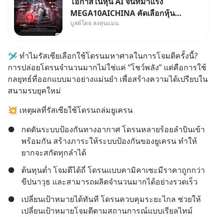
โอกาสในหุ้น AI จีนที่มาแรง
MEGA10AICHINA คัดเลือกหุ้น
บูสต์โดย ลงทุนแมน
ใหม่ 9 ตัว เข้ากองทุน.. ครอบคลุม
ทั้งซัปพลายเชน AI จีน พิเศษ ช่วง
3 - 19 ส.ค. 69 มีโปรโมชัน ลด
🛩️ ทำไมรัสเซียเลือกใช้โดรนมหาศาลในการโจมตีครั้งนี้?
50% ค่าธรรมเนียมซื้อ | ยอด 2
การปล่อยโดรนจำนวนมากไม่ใช่แค่ “โชว์พลัง” แต่คือการใช้
ล้านบาทขึ้นไป ฟรีค่าธรร
กลยุทธ์ที่ออกแบบมาอย่างแม่นยำ เพื่อสร้างความได้เปรียบใน
สนามรบยุคใหม่
💥 เหตุผลที่รัสเซียใช้โดรนถล่มยูเครน
●
กดดันระบบป้องกันทางอากาศ โดรนหลายร้อยลำบินเข้า
พร้อมกัน สร้างภาระให้ระบบป้องกันของยูเครน ทำให้
ยากจะสกัดทุกลำได้
●
ต้นทุนต่ำ โจมตีได้ถี่ โดรนแบบคามิคาเซะมีราคาถูกกว่า
ขีปนาวุธ และสามารถผลิตจำนวนมากได้อย่างรวดเร็ว
●
เปลี่ยนเป้าหมายได้ทันที โดรนควบคุมระยะไกล ช่วยให้
เปลี่ยนเป้าหมายโจมตีตามสถานการณ์แบบเรียลไทม์