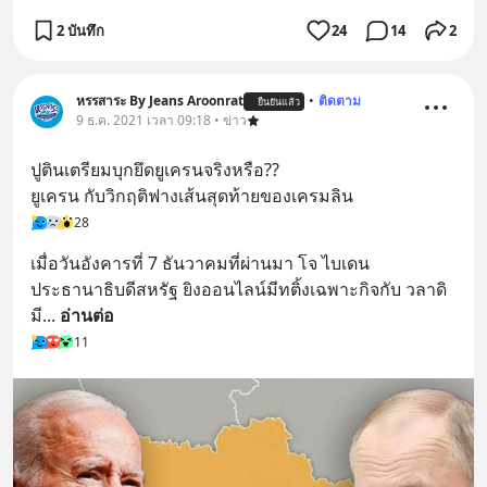
2 บันทึก
24
14
2
หรรสาระ By Jeans Aroonrat
•
ติดตาม
ยืนยันแล้ว
9 ธ.ค. 2021 เวลา 09:18 • ข่าว
ปูตินเตรียมบุกยึดยูเครนจริงหรือ??
ยูเครน กับวิกฤติฟางเส้นสุดท้ายของเครมลิน
28
เมื่อวันอังคารที่ 7 ธันวาคมที่ผ่านมา โจ ไบเดน 
ประธานาธิบดีสหรัฐ ยิงออนไลน์มีทติ้งเฉพาะกิจกับ วลาดิ
มี
... 
อ่านต่อ
11