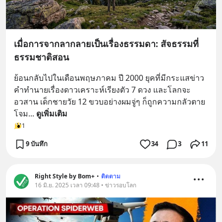
เมื่อการจากลากลายเป็นเรื่องธรรมดา: สัจธรรมที่
ธรรมชาติสอน
ย้อนกลับไปในเดือนพฤษภาคม ปี 2000 ยุคที่มีกระแสข่าว
คำทำนายเรื่องดาวเคราะห์เรียงตัว 7 ดวง และโลกจะ
อวสาน เด็กชายวัย 12 ขวบอย่างผมจู่ๆ ก็ถูกความกลัวตาย
โจม
... 
ดูเพิ่มเติม
1
9 บันทึก
34
3
11
Right Style by Bom+
•
ติดตาม
16 มิ.ย. 2025 เวลา 09:48 • ข่าวรอบโลก