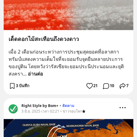
เด็ดดอกไม้สะเทือนถึงดวงดาว
เมื่อ 2 เดือนก่อนระหว่างการประชุมสุดยอดที่อลาสกา 
ทรัมป์แสดงความเต็มใจที่จะยอมรับจุดยืนหลายประการ
ของปูติน โดยหวังว่ารัสเซียจะยอมประนีประนอมและยุติ
สงครา
... 
อ่านต่อ
3 บันทึก
21
10
7
Right Style by Bom+
•
ติดตาม
3 มิ.ย. 2025 เวลา 02:21 • ข่าวรอบโลก