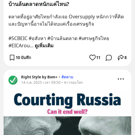
บ้านล้นตลาดหนักแค่ไหน?
ตลาดที่อยู่อาศัยไทยกำลังเจอ Oversupply หนักกว่าที่คิด 
และปัญหานี้อาจไม่ได้จบแค่เรื่องเศรษฐกิจ 
#SCBEIC #อสังหา #บ้านล้นตลาด #เศรษฐกิจไทย 
#EICArou
... 
ดูเพิ่มเติม
10 บันทึก
11
8
Right Style by Bom+
•
ติดตาม
14 ก.ค. 2025 เวลา 09:50 • ข่าวรอบโลก