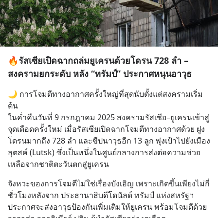
🔥รัสเซียเปิดฉากถล่มยูเครนด้วยโดรน 728 ลำ –
สงครามยกระดับ หลัง “ทรัมป์” ประกาศหนุนอาวุธ
🌙 การโจมตีทางอากาศครั้งใหญ่ที่สุดนับตั้งแต่สงครามเริ่ม
ต้น
ในค่ำคืนวันที่ 9 กรกฎาคม 2025 สงครามรัสเซีย–ยูเครนเข้าสู่
จุดเดือดครั้งใหม่ เมื่อรัสเซียเปิดฉากโจมตีทางอากาศด้วย ฝูง
โดรนมากถึง 728 ลำ และขีปนาวุธอีก 13 ลูก พุ่งเป้าไปยังเมือง 
ลุตสค์ (Lutsk) ซึ่งเป็นหนึ่งในศูนย์กลางการส่งต่อความช่วย
เหลือจากชาติตะวันตกสู่ยูเครน
จังหวะของการโจมตีไม่ใช่เรื่องบังเอิญ เพราะเกิดขึ้นเพียงไม่กี่
ชั่วโมงหลังจาก ประธานาธิบดีโดนัลด์ ทรัมป์ แห่งสหรัฐฯ 
ประกาศจะส่งอาวุธป้องกันเพิ่มเติมให้ยูเครน พร้อมโจมตีด้วย