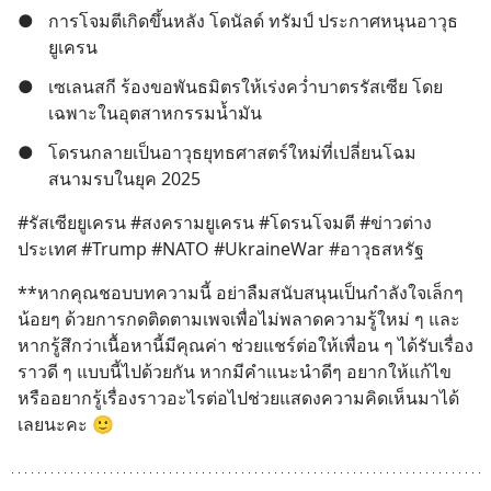
●
การโจมตีเกิดขึ้นหลัง โดนัลด์ ทรัมป์ ประกาศหนุนอาวุธ
ยูเครน
●
เซเลนสกี ร้องขอพันธมิตรให้เร่งคว่ำบาตรรัสเซีย โดย
เฉพาะในอุตสาหกรรมน้ำมัน
●
โดรนกลายเป็นอาวุธยุทธศาสตร์ใหม่ที่เปลี่ยนโฉม
สนามรบในยุค 2025
#รัสเซียยูเครน #สงครามยูเครน #โดรนโจมตี #ข่าวต่าง
ประเทศ #Trump #NATO #UkraineWar #อาวุธสหรัฐ
**หากคุณชอบบทความนี้ อย่าลืมสนับสนุนเป็นกำลังใจเล็กๆ
น้อยๆ ด้วยการกดติดตามเพจเพื่อไม่พลาดความรู้ใหม่ ๆ และ
หากรู้สึกว่าเนื้อหานี้มีคุณค่า ช่วยแชร์ต่อให้เพื่อน ๆ ได้รับเรื่อง
ราวดี ๆ แบบนี้ไปด้วยกัน หากมีคำแนะนำดีๆ อยากให้แก้ไข
หรืออยากรู้เรื่องราวอะไรต่อไปช่วยแสดงความคิดเห็นมาได้
เลยนะคะ 🙂