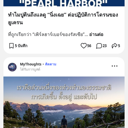
ทำไมปูตินถึงแลดู “นิ่งเฉย” ต่อปฏิบัติการโดรนของ
ยูเครน
ที่ถูกเรียกว่า “เพิร์ลฮาร์เบอร์ของรัสเซีย”
... 
อ่านต่อ
5 บันทึก
56
23
5
MyThoughts
•
ติดตาม
ได้รับการบูสต์