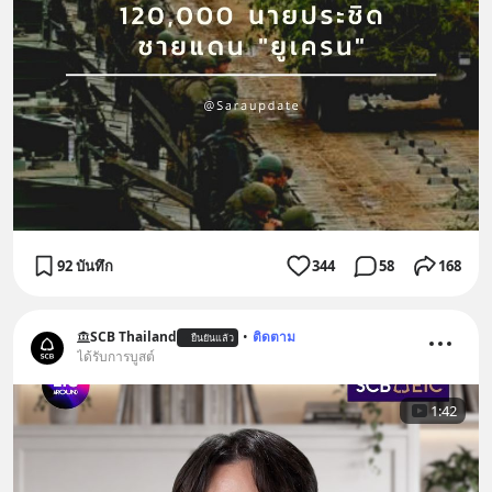
92 บันทึก
344
58
168
SCB Thailand
•
ติดตาม
ยืนยันแล้ว
ได้รับการบูสต์
1:42