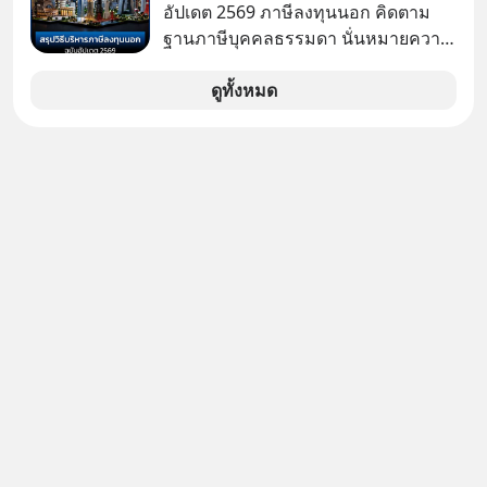
อากงก็มาจากเมืองจีน ป๊าก็พูดแต้จิ๋วได้
อัปเดต 2569 ภาษีลงทุนนอก คิดตาม
มีเรื่องราวมีความผูกพันที่ได้ยินตั้งแต่
ฐานภาษีบุคคลธรรมดา นั่นหมายความ
เด็ก
ว่าถ้าเรามีกำไร 100,000 บาท
ดูทั้งหมด