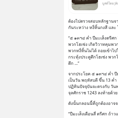
บูสต์โดย Ji
เสมอ
ต้องไปตรวจสอบหลักฐานจาก
กันระหว่าง หงี่หิ้นกงสี แล
“๕ ๑๓ฯ๔ ค่ำ ปีมะเส็งตรีศก จี
พวกโฮเซ่ง เกิดวิวาทคุมพวกท
พวกหงี่หิ้นไม่ได้ ถอยเข้าไป
กระทุ้งประตูตึกโฮเซ่ง พวกโ
ตึก ...”
จากประโยค ๕ ๑๓ฯ๔ ค่ำ ปีม
เป็นวัน พฤหัสบดี ขึ้น 13 ค่ำ
ปฏิทินปัจจุบันจะตรงกับ วันพ
จุลศักราช 1243 ลงท้ายด้วย
ดังนั้นกลอนนี้ที่ถูกต้องอาจจ
“ปีมะเส็งเดือนสี่ ตรีศก ถ้า