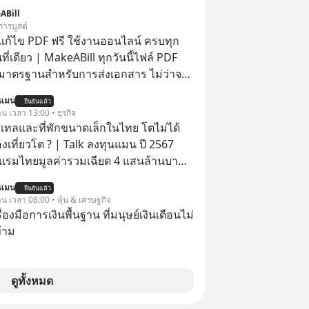
ยผู้เคยทำนายวิกฤตเศรษฐกิจมาแล้วหลาย
ABill
รั้ง ออกมาส่งสัญญาณเตือนระเบิดเวลา
การบูสต์
กำลังก่อตัวขึ้น จาก "ระเบิดหนี้สิน
อแก้ไข PDF ฟรี ใช้งานออนไลน์ ครบทุก
สานเข้ากับ "ฟองสบู่กระแส AI" ที่ผู้คน
นที่เดียว | MakeABill ทุกวันนี้ไฟล์ PDF
าคาอย่างบ้าคลั่ง บทเรียนจาก
มาตรฐานสำหรับการส่งเอกสาร ไม่ว่าจะ
าสตร์ 500 ปี บอกอะไรเรา? ระเบียบโลก
นอราคา ใบกำกับภาษี สัญญา รายงาน
นแมน
ปลี่ยนมือไปในทิศทางไหน? และเราควร
ยืนยันแล้ว
ารราชการ แต่หลายครั้งเราจำเป็นต้อง
าน เวลา 13:00 • ธุรกิจ
างไรก่อนที่ทุกอย่างจะสายเกินไป? ร่วม
DF, แยกหน้า PDF, ใส่ลายเซ็น, บีบอัด
ทลและที่พักขนาดเล็กในไทย โตไม่ได้
ทวิเคราะห์และข้อคิดการเงินฉบับ Dalio
ใส่รหัสผ่าน ซึ่งมักต้องใช้หลายเว็บไซต์
งเที่ยวโต ? | Talk ลงทุนแมน ปี 2567
ปบทเรียน #การเงิน
ยโปรแกรม
รมไทยมูลค่ารวมเฉียด 4 แสนล้านบาท
น #MissionToTheMoon
ไม่ว่า รายได้กว่า 85% กระจุกอยู่กับผู้
nToTheMoonPodcast
นแมน
ยืนยันแล้ว
รรายใหญ่ และมีอัตราการเติบโตได้ถึง
าน เวลา 08:00 • หุ้น & เศรษฐกิจ
ครื่องมือการเงินพื้นฐาน ที่มนุษย์เงินเดือนไม่
ีสัดส่วนถึง 91% ของธุรกิจที่พักทั้งหมด
้าม
่านั้น เกิดอะไรขึ้นกับที่พักราย
ไรคือข้อจำกัดที่ทำให้โตไม่สุด และต้อง
ฎเกณฑ์ไหน เพื่อให้รายเล็กเติบโตได้
ดูทั้งหมด
 Talk ลงทุนแมนชวนมา