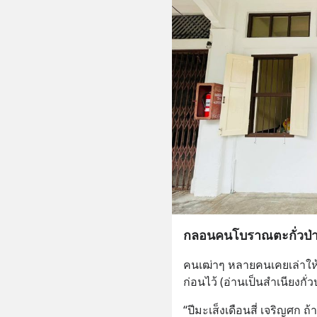
กลอนคนโบราณตะกั่วป่
คนเฒ่าๆ หลายคนเคยเล่าให้ฟั
ก่อนไว้ (อ่านเป็นสำเนียงกั่วป
“ปีมะเส็งเดือนสี่ เจริญศก 