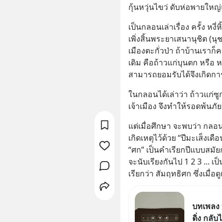
กุ้นหวุ่นไขว่ ดับห่อพายใหญ่
เป็นกลอนเล่าเรื่อง ครั้ง หงี่
เพิ่งสิ้นพระยาเสนานุชิต (น
เมืองตะกั่วป่า ถ้าบ้านเราก็
เดิม คือถ้าวแก่บุนตก หรือ 
สามารถยอมรับได้จึงเกิดการส
ในกลอนได้เล่าว่า ถ้าวแก่ซูก
เจ้าเมือง จึงทำให้รอดพ้นภั
แต่เมื่อศึกษา จะพบว่า กลอน
เกิดเหตุไว้ด้วย “ปีมะเส็งเดื
“ศก” เป็นคำเรียกปีแบบสมัย
จะนับเรียงกันไป 1 2 3 ... 
เรียกว่า สัมฤทธิศก ซึ่งเมื่
บทเพลง 
ดิ่ง กลั