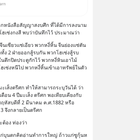
karn
หนังสือสัญญาสงบศึก ที่ได้มีการลงนาม
ะ โฮเซ่งกงสี พบว่าบันทึกไว้ ประมาณว่า
นเซียวแซ่เอียว พวกหงี่หิ้น จีนย่องแซ่ตัน 
ั้ง 2 ฝ่ายออกสู้รบกัน พวกโฮเซ่งสู้รบ
ในตึกปิดประตูกักไว้ พวกหงี่หินเอาไม้
ฮเซ่งหนีไป พวกหงี่หิ้นเข้าเอาทรัพย์ในตัว
ะเส็งตรีศก ทำให้สามารถระบุวันได้ ว่า
 เดือน 4 ปีมะเส็ง ตรีศก พอเทียบเคียงกับ
ฤหัสบดีที่ 2 มีนาคม ค.ศ.1882 หรือ 
 3 จึงกลายเป็นตรีศก
ะต้อง ท่องว่า
วแก่บุนตกคิดอ่านทำการใหญ่ ถ้าวแก่ซูกุ้นห