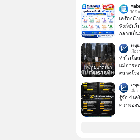
Dalio ชา
Make
ต่อหลายค
ได้รับ
ลูกใหม่ที่
เครื่องมื
มหาศาล" ผ
ฟังก์ชันใ
กำลังแห่ไล่ร
กลายเป็น
ประวัติศ
เป็นใบเส
ลงทุ
กำลังจะเ
หรือเอกส
เมื่อว
รับมืออย่
รวมไฟล์ P
ทำไมโฮสเ
เจาะลึกบ
ไฟล์ หรือ
แม้การท่อ
กันได้ใน EP. นี้ #RayDalio #สรุ
และหลา
ตลาดโรงแ
การลงทุ
แต่รู้หรือ
#Missio
ลงทุ
ประกอบกา
เมื่อว
16% ขณะที่ผู้ประกอบการโฮสเทลและที่พักขนาด
รู้จัก 4 เ
เล็ก ซึ่งม
ควรมองข
กลับโตเพียง 1.3% เท
เล็ก ? อะ
ปลดล็อกก
มากกว่าที่เป็นอยู่ ?