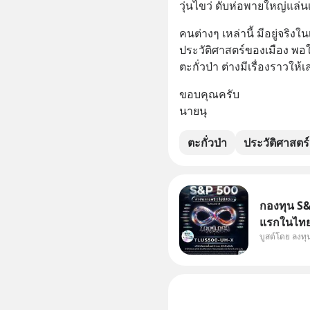
วุ่นไขว่ ดับห่อพายใหญ่แล่น
คนต่างๆ เหล่านี้ มีอยู่จริง
ประวัติศาสตร์ของเมือง พอให
ตะกั่วป่า ต่างมีเรื่องราวให
ขอบคุณครับ
นายนุ
ตะกั่วป่า
ประวัติศาสตร์
กองทุน S&P
แรกในไทย 
บูสต์โดย ลงท
แก้ Pain 
กัน 3 เรื่อง