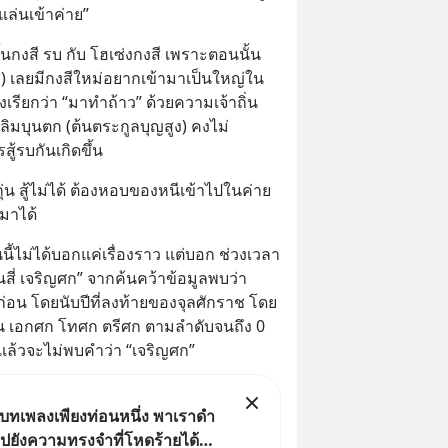
แล่นเข้าค่าย”
หิ้นกงสี รบ กับ โฮเซ่งกงสี เพราะตอนนั้น 
ุช) เลยมีกงสีใหม่อยากเข้ามาเป็นใหญ่ใน
คงเรียกว่า “มาทำถ้าว” ด้วยความเจ้าถิ่น
หลิมบุนตก (ต้นตระกูลบุญสูง) คงไม่
ู้รบกันเกิดขึ้น
ุ่น สู้ไม่ได้ ต้องหอบของหนีเข้าไปในค่าย
ยมาได้
นี้ไม่ได้บอกแค่เรื่องราว แต่บอก ช่วงเวลา
อนสี่ เจริญศก” จากค้นคว้าข้อมูลพบว่า 
ก่อน โดยนับปีที่ลงท้ายของจุลศักราช โดย
เป็น เอกศก โทศก ตรีศก ตามลำดับจนถึง 0 
อดูแล้วจะไม่พบคำว่า “เจริญศก”
บทเพลงเพียงท่อนหนึ่ง พาเราดำ
บไปยังความทรงจำที่โหดร้ายได้