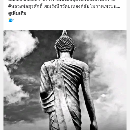
#หลวงพ่อสุรศักดิ์ เขมรังษีฯวัดมเหยงค์ธัมโมวาท.พระน
... 
ดูเพิ่มเติม
1