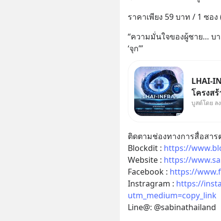
ราคาเพียง 59 บาท / 1 ซอง (10
“ความมั่นใจของผู้ชาย… บางท
‘จุก’”
LHAI-IN
โครงสร้า
บูสต์โดย ล
ใหญ่ในปร
Supercyc
เดือนที่
ติดตามช่องทางการสื่อสารต
เดินหน้า
Blockdit : 
https://www.bl
Website : 
https://www.sa
Facebook : 
https://www.
Instragram : 
https://ins
utm_medium=copy_link
Line@: @sabinathailand