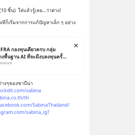
 ชิ้น)  ใส่แล้วรู้เลย…ว่าต่าง!
ีก็เริ่มจากการแก้ปัญหาเล็ก ๆ อย่าง 
FRA กองทุนเดียวครบ กลุ่ม
งพื้นฐาน AI ที่จะมีงบลงทุนครั้ง
งทุนแมน
ะวัติศาสตร์ ที่เรียกว่า AI
le หุ้นกลุ่มนี้ปรับตัวลงมากใน 1
ผ่านมา แต่ความจริงคือทั่วโลกยัง
่างๆของซาบีน่า
ลงทุน AI
ockdit.com/sabina
bina.co.th/th
facebook.com/SabinaThailand/
tagram.com/sabina_ig?