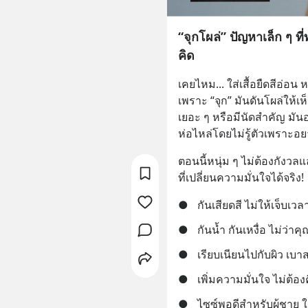
“จุกโผล่” ปัญหาเล็ก ๆ ที
คิด
เคยไหม... ใส่เสื้อยืดสีอ่อน ห
เพราะ “จุก” มันดันโผล่ให้เ
เยอะ ๆ หรือมีนัดสำคัญ มันอ
ห่อไหล่โดยไม่รู้ตัวเพราะอย
ตอนนี้หนุ่ม ๆ ไม่ต้องกังวลแล
ที่เปลี่ยนความมั่นใจได้จริง!
●
กันเสียดสี ไม่ให้เจ็บเวล
●
กันน้ำ กันเหงื่อ ไม่ว่าค
●
เรียบเนียนไปกับผิว เบา
●
เพิ่มความมั่นใจ ไม่ต้องค
●
ไซซ์พอดีสำหรับผู้ชาย 