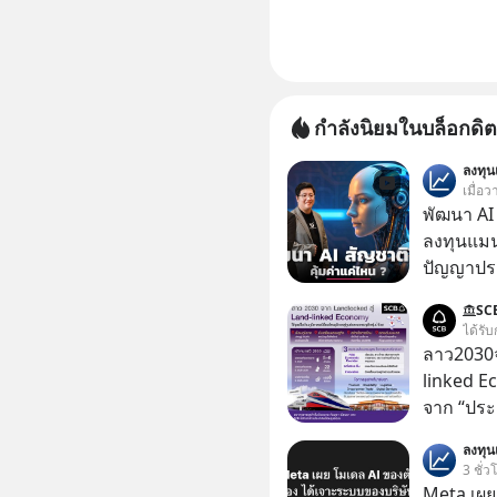
กำลังนิยมในบล็อกดิต
ลงทุ
เมื่อ
พัฒนา AI 
ลงทุนแมน
ปัญญาประด
“ThaiLLM” เพื่อให้คนไทยมีโครงสร้างพื้น
SC
AI ที่เข
ได้รับ
เป็นอย่างดี คำถามคือ การลงมือพัฒนา A
ลาว2030จ
ประเทศจะ
linked E
ThaiLLM 
จาก “ประ
ธุรกิจไทย แล
โลจิสติกส
ลงทุ
เรื่องนี้ผ
3 ชั่ว
เชี่ยวชา
Meta เผย