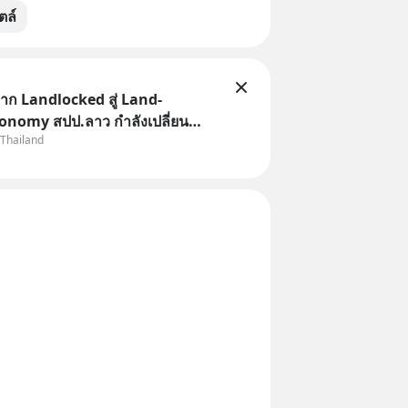
ตล์
ก Landlocked สู่ Land-
onomy สปป.ลาว กำลังเปลี่ยน
 Thailand
“ประเทศทางผ่าน” สู่ “ศูนย์กลาง
ละโลจิสติกส์” ของอนุภูมิภาคลุ่ม