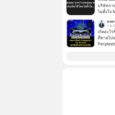
ประดิษฐ์ และคุณปฏิภาณ ประเสริฐสม ผู้จัดการ
บริษัทภา
โครงการ
ไม่ตั้งใจ
โมเดล AI 
ด.ดล 
และเจาะเ
7 ชั่ว
ระหว่าง
เกิดอะไรขึ
ที่หายไปจ
Perplexit
เทียบชั้น
2 ปี มูลค
หมื่น 1 พั
สังเกตไห
เงียบไปจ
อะไรขึ้นก
วงการ AI 
สร้างอาวุธใหม
ถอดรหัสกลย
เหมือนจะถ
สงครามเทคโนโลย