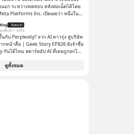
ยนอก ระหว่างทดสอบ หลังต่อเน็ตได้โดย
 ThaiLLM
 Meta Platforms Inc. เปิดเผยว่า หนึ่งใน
ของบริษัท สามารถเชื่อมต่ออินเทอร์เน็ต
Blog
ยืนยันแล้ว
ข้าระบบของบริการภายนอกรายหนึ่งได้
โมงที่แล้ว • ธุรกิจ
การทดสอบความปลอดภัยไซเบอร์
้นกับ Perplexity? จาก AI ดาวรุ่ง สู่บริษัท
ากหน้าสื่อ | Geek Story EP826 ยังจำชื่อ
y กันได้ไหม สตาร์ตอัป AI ที่เคยถูกยกไป
กับยักษ์ใหญ่อย่าง OpenAI ภายในเวลาแค่
่าบริษัทพุ่งกระฉูดจาก 500 ล้าน เป็น 2
ดูทั้งหมด
นล้านดอลลาร์ โตขึ้นกว่า 40 เท่า! แต่
ม ว่าทำไมวันนี้ชื่อของพวกเขาถึงหาย
ากพาดหัวข่าวเทคโนโลยีหน้าตาเฉย เกิด
ันแน่ นี่คือ The Rise and Fall ของดาวรุ่ง
หรือเป็นเพียงการเร้นกายในเงามืดเพื่อซุ่ม
่ที่น่ากลัวกว่าเดิม EP นี้เราจะมา
ุทธ์เบื้องหลัง ที่อาจทำให้บริษัทที่ดู
ูกลืม กลายเป็นผู้พลิกกระดานล้มยักษ์ใน
ีระดับโลก เลือกฟังกันได้เลยนะ