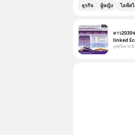
ธุรกิจ
ผู้หญิง
ไลฟ์สไ
ลาว2030จา
linked Ec
บูสต์โดย SCB
บทบาทจาก 
เศรษฐกิจแ
แม่น้ำโขง