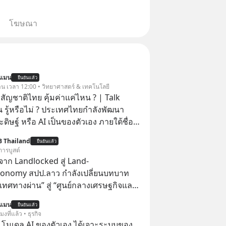
โฆษณา
นแมน
ยืนยันแล้ว
วาน เวลา 12:00 • วิทยาศาสตร์ & เทคโนโลยี
สัญชาติไทย คุ้มค่าแค่ไหน ? | Talk
 รู้หรือไม่ ? ประเทศไทยกำลังพัฒนา
ิษฐ์ หรือ AI เป็นของตัวเอง ภายใต้ชื่อ
ฐานด้าน
B Thailand
ยืนยันแล้ว
้าใจภาษาไทย และบริบททางสังคมไทยได้
การบูสต์
I ของ
าก Landlocked สู่ Land-
คุ้มค่าแค่ไหน ? และหลังจากนำ
conomy สปป.ลาว กำลังเปลี่ยนบทบาท
มาใช้จริง จะเกิดอะไรขึ้นกับสังคมไทย
เทศทางผ่าน” สู่ “ศูนย์กลางเศรษฐกิจและ
ะเศรษฐกิจไทยบ้าง ? ร่วมวิเคราะห์
์” ของอนุภูมิภาคลุ่มแม่น้ำโขง
นแมน
่านมุมมองของ ดร.อภิวดี ปิยธรรมรงค์ ผู้
ยืนยันแล้ว
โมงที่แล้ว • ธุรกิจ
ญอาวุโสด้านบูรณาการข้อมูลและปัญญา
 โมเดล AI ของตัวเอง ได้เจาะระบบของ