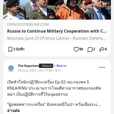
ORINOCOTRIBUNE.COM
Russia to Continue Military Cooperation with Cuba, Nicaragua & Venezuela
Moscow, June 23 (Prensa Latina)—Russian Defense Minister Sergey Shoigu confirmed today that his country cooperates in the technical-military sphere with Cuba, Nicaragua and Venezuela, three countri…
2 บันทึก
89
2
6
The Reporters
•
ติดตาม
ยืนยันแล้ว
24 เม.ย. 2021 เวลา 17:50 • ข่าว
เปิดหัวใจนักปฏิวัติกะเหรี่ยง Ep.02: ผบ.กองพล 5 
KNLA/KNU ประณามการโจมตีทางอากาศของกองทัพ
พม่า เป็นปฏิบัติการที่ไร้มนุษยธรรม
“ผู้อพยพชาวกะเหรี่ยง” ยังหลบหนีในป่า หวั่นเสียงระเ
... 
อ่านต่อ