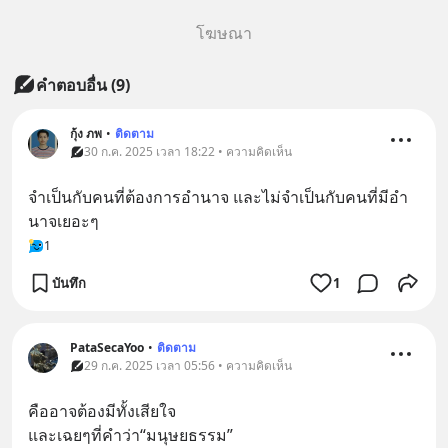
โฆษณา
คำตอบอื่น
(
9
)
กุ้ง ภพ
•
ติดตาม
30 ก.ค. 2025 เวลา 18:22 • ความคิดเห็น
จำเป็นกับคนที่ต้องการอำนาจ และไม่จำเป็นกับคนที่มีอำ
นาจเยอะๆ
1
บันทึก
1
PataSecaYoo
•
ติดตาม
29 ก.ค. 2025 เวลา 05:56 • ความคิดเห็น
คืออาจต้องมีทั้งเสียใจ
และเฉยๆที่คำว่า“มนุษยธรรม”