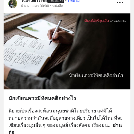
วินทร์ เลียววาริณ
•
ติดตาม
ยืนยันแล้ว
6 พ.ค. เวลา 00:00 • หนังสือ
นักเขียนควรมีทัศนคติอย่างไร
นิยายเป็นเรื่องสะท้อนมนุษยชาติโดยปริยาย แต่มิได้
หมายความว่ามันจะมีอยู่สายทางเดียว เป็นไปได้ไหมที่จะ
เขียนเรื่องมุมอื่น ๆ ของมนุษย์ เรื่องสังคม เรื่องมน
... 
อ่าน
ต่อ