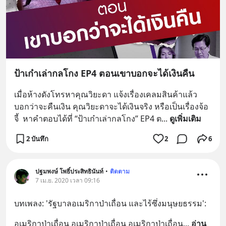
ป้าเก๋าเล่ากลโกง EP4 ตอนเขาบอกจะได้เงินคืน
เมื่อห้างดังโทรหาคุณวิยะดา แจ้งเรื่องเคลมสินค้าแล้ว
บอกว่าจะคืนเงิน คุณวิยะดาจะได้เงินจริง หรือเป็นเรื่องจ้อ
จี้  หาคำตอบได้ที่ “ป้าเก๋าเล่ากลโกง” EP4 ต
... 
ดูเพิ่มเติม
2 บันทึก
2
6
ปฐมพงษ์ โพธิ์ประสิทธินันท์
•
ติดตาม
7 เม.ย. 2020 เวลา 09:16
บทเพลง: 'รัฐบาลอเมริกาป่าเถื่อน และไร้ซึ่งมนุษยธรรม':
อเมริกาป่าเถื่อน อเมริกาป่าเถื่อน อเมริกาป่าเถื่อน
... 
อ่าน