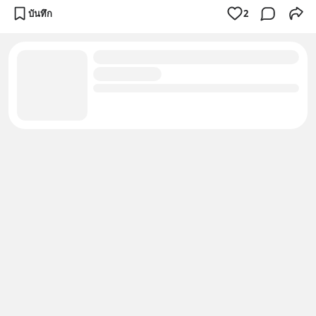
บันทึก
2