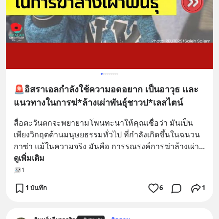
🚨อิสราเอลกำลังใช้ความอดอยาก เป็นอาวุธ และ
แนวทางในการฆ่*ล้างเผ่าพันธุ์ชาวป*เลสไตน์
สื่อตะวันตกจะพยายามโพนทะนาให้คุณเชื่อว่า มันเป็น
เพียงวิกฤตด้านมนุษยธรรมทั่วไป ที่กำลังเกิดขึ้นในฉนวน
กาซ่า แม้ในความจริง มันคือ การรณรงค์การฆ่าล้างเผ่า
... 
ดูเพิ่มเติม
1
1 บันทึก
6
1