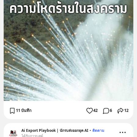
11 บันทึก
42
6
12
Ai Export Playbook | นักรบส่งออกยุค AI
•
ติดตาม
ได้รับการบูสต์