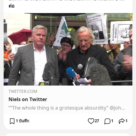
ต่อ
TWITTER.COM
Niels on Twitter
““The whole thing is a grotesque absurdity” @johnpilger on the extradition hearing of the @WikiLeaks founder Julian #Assange. #DontExtraditeAssange https://t.co/yBbDtBBMs9”
1 บันทึก
27
1
1