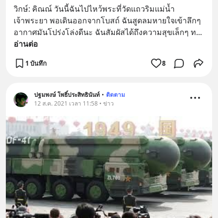
วิกษ์: คิณณ์ วันนี้ฉันไปไหว้พระที่วัดแถวริมแม่น้ำ
เจ้าพระยา พอเดินออกจากโบสถ์ ฉันสูดลมหายใจเข้าลึกๆ 
อากาศมันโปร่งโล่งดีนะ ฉันสัมผัสได้ถึงความสุขเล็กๆ ท
... 
อ่านต่อ
1 บันทึก
8
ปฐมพงษ์ โพธิ์ประสิทธินันท์
•
ติดตาม
12 ส.ค. 2021 เวลา 11:58 • ข่าว