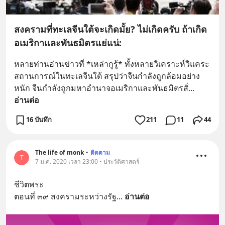
สงครามที่ทะเลจีนใต้จะเกิดมั้ย? ไม่เกิดครับ ถ้าเกิด
อเมริกาและพันธมิตรแย่แน่:
หลายท่านอ่านข่าวที่ *เหล่ากูรู้* ทั้งหลายวิเคราะห์วิแคระ
สถานการณ์ในทะเลจีนใต้ สรุปว่าจีนกำลังถูกล้อมอย่าง
หนัก จีนกำลังถูกมหาอำนาจอเมริกาและพันธมิตรสั่
... 
อ่านต่อ
16 บันทึก
211
11
44
The life of monk
•
ติดตาม
T
7 ม.ค. 2020 เวลา 23:00 • ประวัติศาสตร์
ชีวิตพระ
ตอนที่ ๓๙ สงครามระหว่างรัฐ
... 
อ่านต่อ