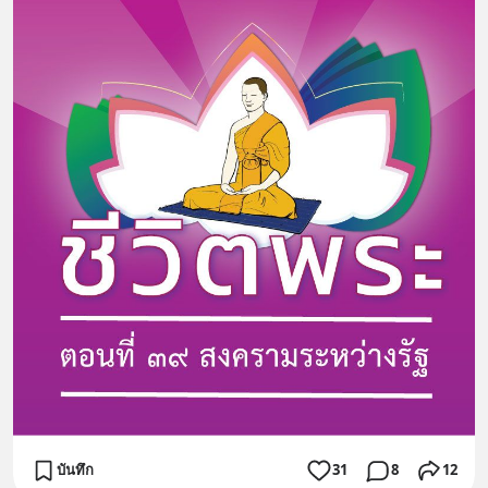
บันทึก
31
8
12