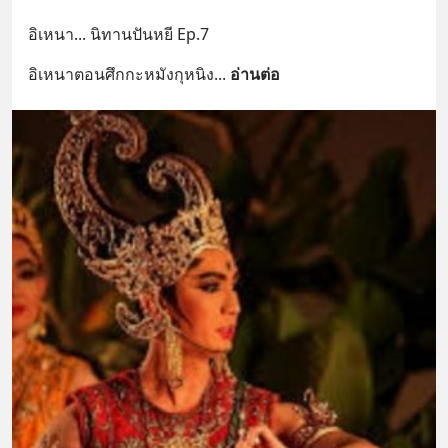
อิเหนา... นิทานปันหยี Ep.7
อิเหนาตอนศึกกะหมังกุหนิง
... 
อ่านต่อ