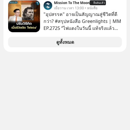
Mission To The Moon
ยืนยันแล้ว
เมื่อวาน เวลา 13:00 • หนังสือ
"อุปสรรค" อาจเป็นสัญญาณสู่ชีวิตที่ดี
กว่า? #สรุปหนังสือ Greenlights | MM
EP.2725 “ไฟแดงในวันนี้ แท้จริงแล้ว
อาจเป็นสัญญาณไฟเขียวที่ยังไม่ถึงเวลา
เปลี่ยนสี” McConaughey ดาราดาวรุ่ง
ดูทั้งหมด
ในยุคหนึ่ง เคยปฏิเสธเงินค่าตัวหนังรอม
คอมที่สูงถึง 14.5 ล้านดอลลาร์ (หรือ
ราว 500 ล้านบาท) เพียงเพราะเขาไม่
อยากขังตัวเองไว้ในกล่องเดิมๆ ผลที่
ตามมาคือ โทรศัพท์ของเขากลายเป็น
ความเงียบสนิทนานถึง 14 เดือนเต็ม แต่
ความเงียบและ "ไฟแดง" ในวันนั้นกลับ
กลายเป็นการถอยหลังเพื่อตั้งหลัก จนส่ง
ให้เขาก้าวขึ้นไปยืนถือรางวัลออสการ์
ในบทบาทที่เปลี่ยนชีวิตเขาไปตลอดกาล
ใน MM EP. นี้ เราจะมาร่วมถอดรหัส
และปรับวิธีคิดกันว่า Greenlight (ไฟ