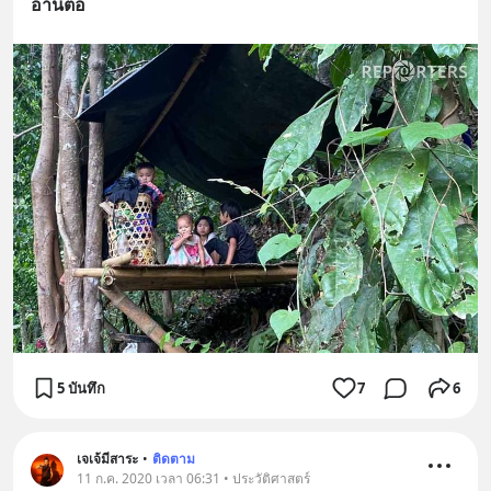
อ่านต่อ
5 บันทึก
7
6
เจเจ้มีสาระ
•
ติดตาม
11 ก.ค. 2020 เวลา 06:31 • ประวัติศาสตร์