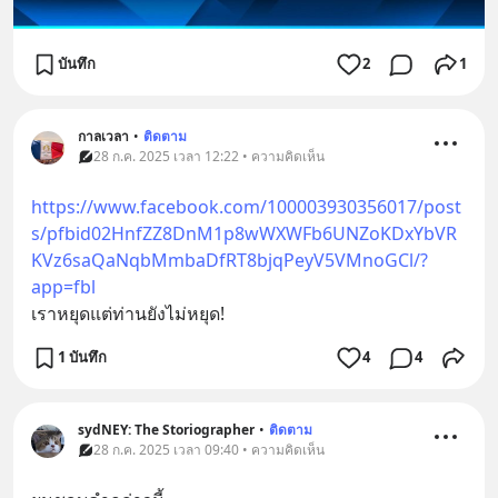
บันทึก
2
1
กาลเวลา
•
ติดตาม
28 ก.ค. 2025 เวลา 12:22 • ความคิดเห็น
https://www.facebook.com/100003930356017/post
s/pfbid02HnfZZ8DnM1p8wWXWFb6UNZoKDxYbVR
KVz6saQaNqbMmbaDfRT8bjqPeyV5VMnoGCl/?
app=fbl
เราหยุดแต่ท่านยังไม่หยุด!
1 บันทึก
4
4
sydNEY: The Storiographer
•
ติดตาม
28 ก.ค. 2025 เวลา 09:40 • ความคิดเห็น