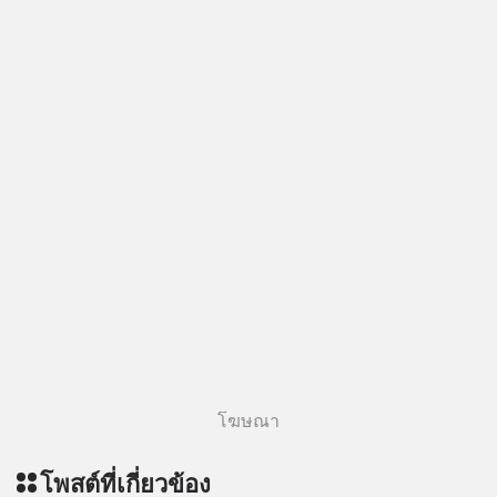
เขียว) จะสร้างมันขึ้นมาล่วงหน้าด้วย
วินัยและความพร้อมได้อย่างไร?
Yellowlight (ไฟเหลือง) จะรับมือกับ
สัญญาณเตือน และชะลอตัวอย่างมีสติ
อย่างไร? Redlight (ไฟแดง) จะเปลี่ยน
อุปสรรคและความผิดพลาดให้กลายเป็น
บทเรียนที่ส่งเราไปได้ไกลกว่าเดิมได้
อย่างไร? หากคุณกำลังรู้สึกว่าชีวิตเจอ
แต่ทางตัน ลองเปิดใจฟัง EP. นี้ แล้วคุณ
จะพบว่า อุปสรรคตรงหน้าอาจเป็นเพียง
ทางเลี้ยวที่พาคุณไปเจอชีวิตที่ดีกว่าเดิม
#Greenlights
#MatthewMcConaughey #พัฒนาตัว
เอง #MissionToTheMoon
#missiontothemoonpodcast
โฆษณา
โพสต์ที่เกี่ยวข้อง