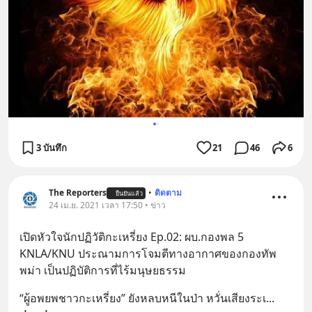
3 บันทึก
21
46
6
The Reporters
•
ติดตาม
ยืนยันแล้ว
24 เม.ย. 2021 เวลา 17:50 • ข่าว
เปิดหัวใจนักปฏิวัติกะเหรี่ยง Ep.02: ผบ.กองพล 5 
KNLA/KNU ประณามการโจมตีทางอากาศของกองทัพ
พม่า เป็นปฏิบัติการที่ไร้มนุษยธรรม
“ผู้อพยพชาวกะเหรี่ยง” ยังหลบหนีในป่า หวั่นเสียงระเ
... 