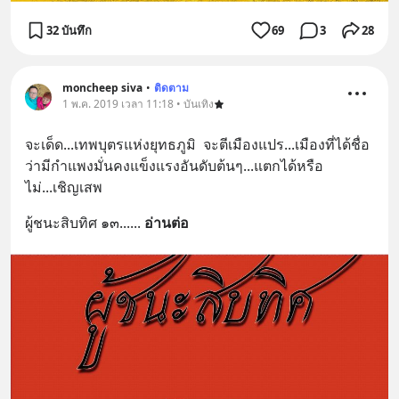
32 บันทึก
69
3
28
moncheep siva
•
ติดตาม
1 พ.ค. 2019 เวลา 11:18 • บันเทิง
จะเด็ด...เทพบุตรแห่งยุทธภูมิ  จะตีเมืองแปร...เมืองที่ได้ชื่อ
ว่ามีกำแพงมั่นคงแข็งแรงอันดับต้นๆ...แตกได้หรือ
ไม่...เชิญเสพ
ผู้ชนะสิบทิศ ๑๓...
... 
อ่านต่อ