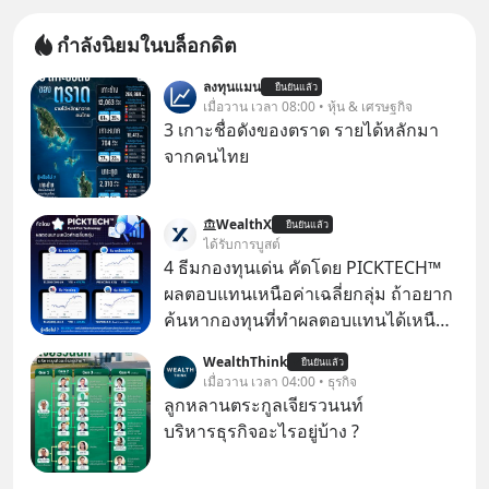
กำลังนิยมในบล็อกดิต
ลงทุนแมน
ยืนยันแล้ว
เมื่อวาน เวลา 08:00 • หุ้น & เศรษฐกิจ
3 เกาะชื่อดังของตราด รายได้หลักมา
จากคนไทย
WealthX
ยืนยันแล้ว
ได้รับการบูสต์
4 ธีมกองทุนเด่น คัดโดย PICKTECH™
ผลตอบแทนเหนือค่าเฉลี่ยกลุ่ม ถ้าอยาก
ค้นหากองทุนที่ทำผลตอบแทนได้เหนือ
กว่าค่าเฉลี่ยกลุ่ม โดยที่ไม่ต้องมานั่ง
WealthThink
ยืนยันแล้ว
ค้นหาข้อมูลและวิเคราะห์เองให้เสีย
เมื่อวาน เวลา 04:00 • ธุรกิจ
เวลา แค่ใช้ PICKTECH™ บนแอป
ลูกหลานตระกูลเจียรวนนท์
WealthX ช่วยคัดกองทุนเด่นให้ได้
บริหารธุรกิจอะไรอยู่บ้าง ?