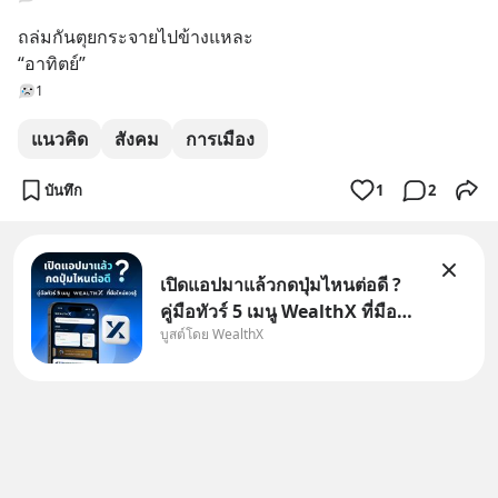
ถล่มกันตุยกระจายไปข้างแหละ
“อาทิตย์”
1
แนวคิด
สังคม
การเมือง
บันทึก
1
2
เปิดแอปมาแล้วกดปุ่มไหนต่อดี ?
คู่มือทัวร์ 5 เมนู WealthX ที่มือ
บูสต์โดย WealthX
ใหม่ควรรู้ สำหรับใครที่เพิ่งโหลด
แอปมา แต่ยังงง ๆ ไม่รู้ว่าต้องกด
ปุ่มไหนต่อ อ่านโพสต์นี้เลย
WealthX จะขอพาไปทัวร์ 5 เมนู
หลัก ที่จะทำให้คุ