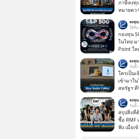
ภาษีลงทุ
หมายความ
ลงทุ
ได้รับ
กองทุน S&
ในไทย มาแ
Point ใหญ
ลงทุ
วันนี้
ใครเป็นเ
เข้ามาใน
สหรัฐฯ ที่
สาขาแรกใ
ลงทุ
วันนี้
สรุปสิ่งที่
ซื้อ RMF 
ฟัง เมื่อเ
ภาษี หลายคนมักได้รับคำแนะนำให้ลงทุนใน RMF