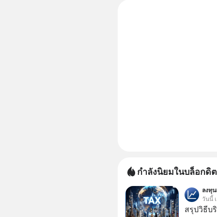
ไป ฟรีค่า
กำลังนิยมในบล็อกดิต
ลงทุ
วันนี้
สรุปวิธี