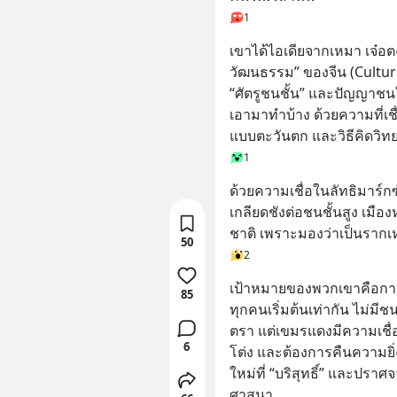
1
เขาได้ไอเดียจากเหมา เจ๋อต
วัฒนธรรม” ของจีน (Cultural
“ศัตรูชนชั้น” และปัญญาชนใน
เอามาทำบ้าง ด้วยความที่เ
แบบตะวันตก และวิธีคิดวิท
1
ด้วยความเชื่อในลัทธิมาร์ก
เกลียดชังต่อชนชั้นสูง เม
ชาติ เพราะมองว่าเป็นรากเ
50
2
เป้าหมายของพวกเขาคือการ รีเ
85
ทุกคนเริ่มต้นเท่ากัน ไม่มีช
ตรา แต่เขมรแดงมีความเชื
6
โต่ง และต้องการคืนความยิ่
ใหม่ที่ “บริสุทธิ์” และปร
ศาสนา