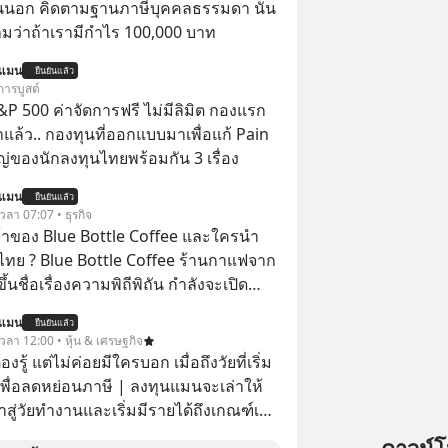
นนอก คิดตามฐานภาษีบุคคลธรรมดา นั่น
ว่าถ้าเรามีกำไร 100,000 บาท
นแมน
ยืนยันแล้ว
การบูสต์
P 500 ค่าจัดการฟรี ไม่มีลิมิต กองแรก
ล้ว.. กองทุนที่ออกแบบมาเพื่อแก้ Pain
่ของนักลงทุนไทยพร้อมกัน 3 เรื่อง
นแมน
ยืนยันแล้ว
 เวลา 07:07 • ธุรกิจ
จ้าของ Blue Bottle Coffee และใครนำ
ไทย ? Blue Bottle Coffee ร้านกาแฟจาก
ขึ้นชื่อเรื่องความพิถีพิถัน กำลังจะเปิด
นประเทศไทย ที่ Central Park
นแมน
ยืนยันแล้ว
 เวลา 12:00 • หุ้น & เศรษฐกิจ
ต้องรู้ แต่ไม่ค่อยมีใครบอก เมื่อถึงวัยที่เริ่ม
เพื่อลดหย่อนภาษี | ลงทุนแมนจะเล่าให้
ข้าสู่วัยทำงานและเริ่มมีรายได้ถึงเกณฑ์เสีย