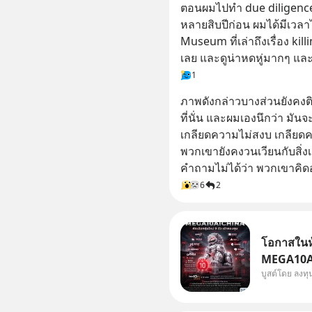
ตอนผมไปทำ due diligence ที
หลายสิบปีก่อน ผมได้มีเวลา
Museum ที่เล่าถึงเรื่อง killin
เลย และดูน่าหดหู่มากๆ แ
1
ภาพดังกล่าวบางส่วนยังคงติ
ที่นั่น และผมเองนึกว่า ม
เกลียดความไม่สงบ เกลียดคอ
พวกเขายังคงวนเวียนกับสิ่งเ
คำถามไม่ได้ว่า พวกเขาคิดอ
6
2
โอกาสในหุ
MEGA10AIC
บูสต์โดย ลงท
กองทุน.. 
พิเศษ ช่วง 3 - 19 ส.ค. 69 มีโปรโมชัน ลด
50% ค่าธร