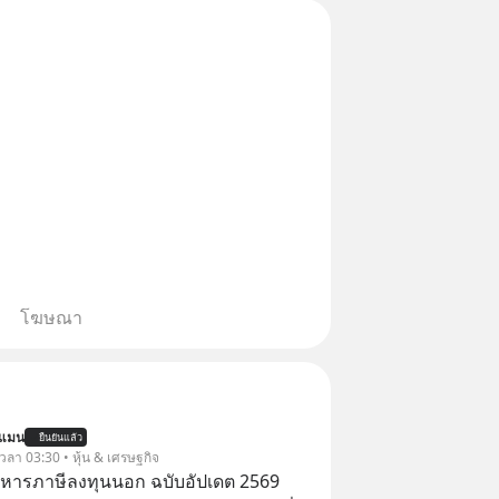
ธรร
โฆษณา
นแมน
ยืนยันแล้ว
 เวลา 03:30 • หุ้น & เศรษฐกิจ
บริหารภาษีลงทุนนอก ฉบับอัปเดต 2569