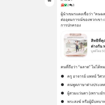
66
2
3
ผู้นำเขมรแดงเชื่อว่า “คนฉล
ต่ออุดมการณ์ของพวกเขา เพ
การปกครอง
สิทธิที่ค
ต่างกัน 
บูสต์โดย S
พ่อและแม
กฎหมายข
จริง กฎ
คนที่ถือว่า “ฉลาด” ไม่ได้หมาย
●
ครู อาจารย์ แพทย์ วิศ
●
คนพูดภาษาต่างประเทศ
●
ผู้สวมแว่นตา (เพราะมัก
●
พระสงฆ์ หรือผู้มีบทบ