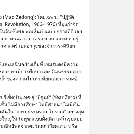
ง (Mao Zedong): โดยเฉพาะ “ปฏิวัติ
 Revolution, 1966–1976) ที่มุ่งกำจัด 
จีน ซึ่งพล พตเห็นเป็นแบบอย่างที่ดี เลย
ชื่อว่า คนฉลาดปกครองยาก และความรู้
ยาศาสตร์ เป็นอาวุธของจักรวรรดินิยม
ซ์และเลนินอย่างเต็มที่ เขมรแดงมีความ
ืองหลวง คนมีการศึกษา และวัฒนธรรมต่าง
หง้าของความไม่เท่าเทียมและการกดขี่
ซ็ตประเทศ สู่ “ปีศูนย์” (Year Zero) ที่
นชั้น ไม่มีการศึกษา ไม่มีศาสนา ไม่มีเงิน
่อมั่นใน “อารยธรรมขอมโบราณ” อย่างสุด
งใหญ่ให้กัมพูชาแบบดั้งเดิม แต่ในรูปแบบ
าศจากอิทธิพลจากตะวันตก เวียดนาม หรือ