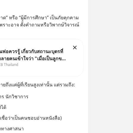
าด” หรือ “ผู้มีการศึกษา” เป็นภัยคุกคาม
ราะอาจ ตั้งคำถามหรือวิพากษ์วิจารณ์ 
ุณพ่อควรรู้ เกี่ยวกับสถานะบุตรที่
หลายคนเข้าใจว่า "เมื่อเป็นลูกของ
CB Thailand
่ ก็ย่อมเป็นบุตรชอบด้วย
องทั้งสองฝ่าย" แต่ในความเป็น
หมายไทยไม่ได้กำหนดไว้แบบนั้น
ถึงแค่ผู้ที่เรียนสูงเท่านั้น แต่รวมถึง:
วกร นักวิชาการ
ได้
เชื่อว่าเป็นคนชอบอ่านหนังสือ)
าททางศาสนา