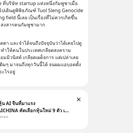
่บริษัท startup แห่งหนึ่งกัมพูชาเมื่อ
ไปเดินดูพิพิธภัณฑ์ Tuol Sleng Genocide 
g field นี้เลย เป็นเรื่องที่ไม่ควรเกิดขึ้น
ละสงสารคนกัมพูชามาก
ดตา และจำได้จนถึงปัจจุบันว่าได้เคยไปดู
ันจะทำให้คนในประเทศเกลียดสงคราม 
มมิวนิสต์ เกลียดเผด็จการ แต่เปล่าเลย 
ดิมๆ มาจนถึงทุกวันนี้ได้ จนผมแอบอดตั้ง
ะไรอยู่
้น AI จีนที่มาแรง
HINA คัดเลือกหุ้นใหม่ 9 ตัว เข้า
ุนแมน
ครอบคลุมทั้งซัปพลายเชน AI จีน
รมเนียมซื้อ | ยอด 2 ล้านบาทขึ้น