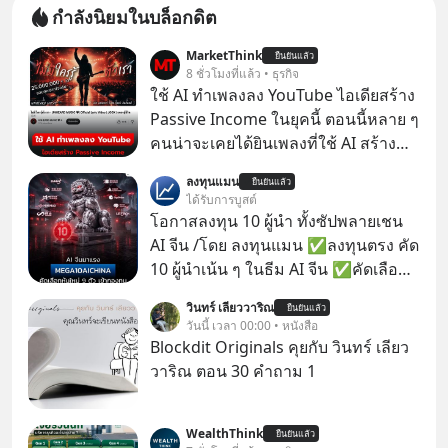
กำลังนิยมในบล็อกดิต
MarketThink
ยืนยันแล้ว
8 ชั่วโมงที่แล้ว • ธุรกิจ
ใช้ AI ทำเพลงลง YouTube ไอเดียสร้าง
Passive Income ในยุคนี้ ตอนนี้หลาย ๆ
คนน่าจะเคยได้ยินเพลงที่ใช้ AI สร้าง
ผ่านหูกันมาบ้าง เช่น เพลง “ไม่มีใคร
ลงทุนแมน
ยืนยันแล้ว
รู้ตัวเรา” จากช่องชื่อว่า UNHEARD
ได้รับการบูสต์
MUSIC ที่ตอนนี้มียอดรับชมกว่า 26
โอกาสลงทุน 10 ผู้นำ ทั้งซัปพลายเชน
ล้านครั้งแล้ว
AI จีน /โดย ลงทุนแมน ✅ลงทุนตรง คัด
10 ผู้นำเน้น ๆ ในธีม AI จีน ✅คัดเลือก
หุ้นใหม่ 9 ตัว เข้ากองทุน ✅ร่วมเป็น
วินทร์ เลียววาริณ
ยืนยันแล้ว
เจ้าของผู้นำ AI จีน ตั้งแต่โรงงานผลิตชิป
วันนี้ เวลา 00:00 • หนังสือ
หน่วยความจำ โมเดล AI ยันหุ่นยนต์
Blockdit Originals คุยกับ วินทร์ เลียว
✅ได้การรับยกเว้นภาษี Capital Gain
วาริณ ตอน 30 คำถาม 1
ตามกฎหมายภาษีของประเทศไทย
WealthThink
ยืนยันแล้ว