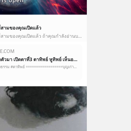
ี่สามของคุณเปิดแล้ว
21 สัญญาณที่บ่งบอกว่าตาที่สามของคุณเปิดแล้ว ถ้าคุณกำลังอ่านบทความนี้ มีโอกาสที่ตาที่สามของคุณเปิดอยู่แล้ว เพื่อช่วยให้คุณรู้สึกแน่ใจ นี่คืออาการบางอย่างที่พบบ่อยเมื่อตาที่สามเปิด 1. รู้สึกมีแรงกดดันระหว่างคิ้ว: เมื่อตาที่สามถูกกระตุ้น พลังงานไหลเข้าไปยังต่อมไพเนียลทำให้มีความรู้สึกว่ามีความดันมาตรง…
E.COM
บุญเก่าติดตัวมา เปิดตาที่3 ตาทิพย์ หูทิพย์ เห็นอดีต อนาคต
#มัจฉาเสียงธรรม #ตาทิพย์ ==================บุญเก่าติดตัวมา เปิดตาที่3 ตาทิพย์ หูทิพย์ เห็นอดีต อนาคตhttps://youtu.be/_u8-wzAVGFA==================เพจหลักFace…