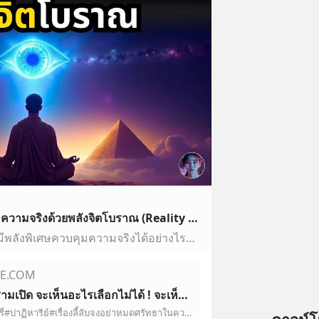
ตาที่ 3 ยกระดับชีวิต ควบคุมความจริงด้วยพลังจิตโบราณ (Reality Shifting) | จักรวาลแห่งจิตวิญญาณ
เคยสงสัยไหมว่าคนโบราณมีพลังพิเศษควบคุมความจริงได้อย่างไรความลับอยู่ที่ ”ตาที่สาม”!เรียนรู้วิธีปลดล็อกพลังจิตโบราณเพื่อเปลี่ยนชีวิตและควบคุมความจริง (Reality…
E.COM
เมื่อตาที่สามเปิด จะเห็นอะไรเลือกไม่ได้ ! จะเห็นผี เห็นเทวดา เห็นไปกี่ภพภูมิ จะเปิดตาที่สามคิดดี ๆ
#นะโมสตอรี่#ปาฏิหาริย์#เรื่องลี้ลับจงอย่าหมดศรัทธาในความดีไม่ว่าจะมีคนเห็นหรือไม่มีคนเห็นก็ตามเพราะการทำความดีเป็นรางวัลอันประเสริฐอยู่แล้วในตัวของมันเองไม่เ…