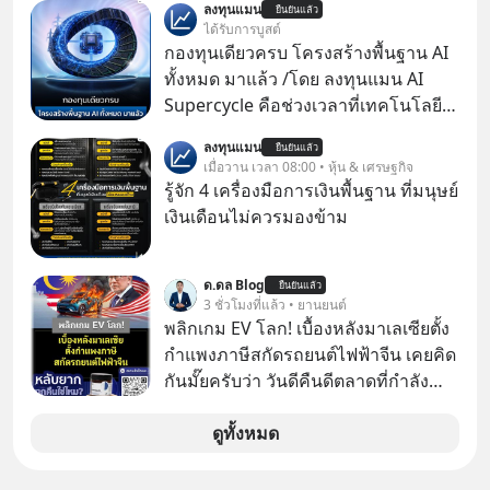
ลงทุนแมน
ยืนยันแล้ว
Dalio ชายผู้เคยทำนายวิกฤตเศรษฐกิจ
ได้รับการบูสต์
มาแล้วหลายต่อหลายครั้ง ออกมาส่ง
กองทุนเดียวครบ โครงสร้างพื้นฐาน AI
สัญญาณเตือนระเบิดเวลาลูกใหม่ที่
ทั้งหมด มาแล้ว /โดย ลงทุนแมน AI
กำลังก่อตัวขึ้น จาก "ระเบิดหนี้สิน
Supercycle คือช่วงเวลาที่เทคโนโลยี
มหาศาล" ผสานเข้ากับ "ฟองสบู่กระแส
ปัญญาประดิษฐ์ จะกลายเป็นตัวขับ
ลงทุนแมน
AI" ที่ผู้คนกำลังแห่ไล่ราคาอย่างบ้าคลั่ง
ยืนยันแล้ว
เคลื่อนหลัก ของการเติบโตทาง
เมื่อวาน เวลา 08:00 • หุ้น & เศรษฐกิจ
บทเรียนจากประวัติศาสตร์ 500 ปี บอก
เศรษฐกิจ และวิถีชีวิตของผู้คนอย่าง
รู้จัก 4 เครื่องมือการเงินพื้นฐาน ที่มนุษย์
อะไรเรา? ระเบียบโลกกำลังจะเปลี่ยน
ยาวนานต่อจากนี้
เงินเดือนไม่ควรมองข้าม
มือไปในทิศทางไหน? และเราควรรับมือ
อย่างไรก่อนที่ทุกอย่างจะสายเกินไป?
ร่วมเจาะลึกบทวิเคราะห์และข้อคิดการ
ด.ดล Blog
ยืนยันแล้ว
3 ชั่วโมงที่แล้ว • ยานยนต์
เงินฉบับ Dalio กันได้ใน EP. นี้
พลิกเกม EV โลก! เบื้องหลังมาเลเซียตั้ง
#RayDalio #สรุปบทเรียน #การเงินการ
กำแพงภาษีสกัดรถยนต์ไฟฟ้าจีน เคยคิด
ลงทุน #MissionToTheMoon
กันมั๊ยครับว่า วันดีคืนดีตลาดที่กำลัง
#MissionToTheMoonPodcast
เติบโตพุ่งทะยาน จะถูกมือมืดเตะตัดขา
จนหน้าทิ่มแบบไม่ทันตั้งตัว…
ดูทั้งหมด