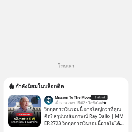
โฆษณา
กำลังนิยมในบล็อกดิต
Mission To The Moon
ยืนยันแล้ว
เมื่อวาน เวลา 15:02 • ไลฟ์สไตล์
วิกฤตการเงินรอบนี้ อาจใหญ่กว่าที่คุณ
คิด? สรุปบทสัมภาษณ์ Ray Dalio | MM
EP.2723 วิกฤตการเงินรอบนี้อาจไม่ได้
เหมือนทุกครั้งที่เราเคยเจอ เมื่อ Ray