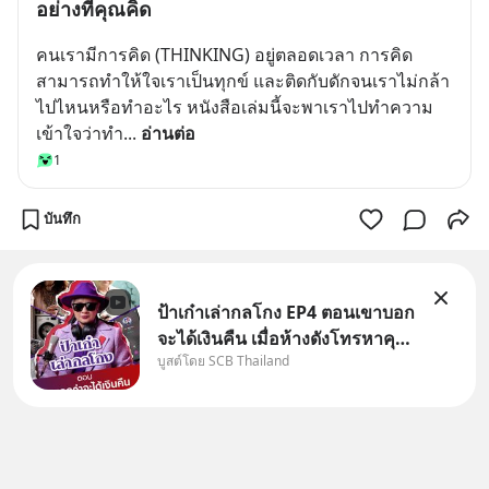
อย่างที่คุณคิด
คนเรามีการคิด (THINKING) อยู่ตลอดเวลา การคิด
สามารถทำให้ใจเราเป็นทุกข์ และติดกับดักจนเราไม่กล้า
ไปไหนหรือทำอะไร หนังสือเล่มนี้จะพาเราไปทำความ
เข้าใจว่าทำ
... 
อ่านต่อ
1
บันทึก
ป้าเก๋าเล่ากลโกง EP4 ตอนเขาบอก
จะได้เงินคืน เมื่อห้างดังโทรหาคุณ
บูสต์โดย SCB Thailand
วิยะดา แจ้งเรื่องเคลมสินค้าแล้ว
บอกว่าจะคืนเงิน คุณวิยะดาจะได้
เงินจริง หรือเป็นเรื่องจ้อจี้ หาคำ
ตอบได้ที่ “ป้าเก๋าเล่ากลโกง” EP4
ตอน “เขา