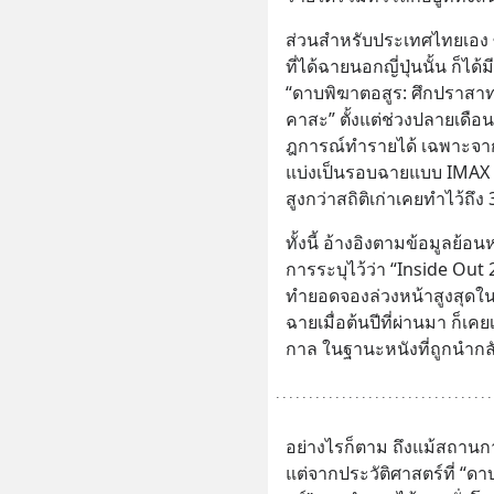
ส่วนสำหรับประเทศไทยเอง ซึ
ที่ได้ฉายนอกญี่ปุ่นนั้น ก็ไ
“ดาบพิฆาตอสูร: ศึกปราสา
คาสะ” ตั้งแต่ช่วงปลายเดื
ฎการณ์ทำรายได้ เฉพาะจาก
แบ่งเป็นรอบฉายแบบ IMAX ที่
สูงกว่าสถิติเก่าเคยทำไว้ถึง 
ทั้งนี้ อ้างอิงตามข้อมูลย้
การระบุไว้ว่า “Inside Out 
ทำยอดจองล่วงหน้าสูงสุดในไท
ฉายเมื่อต้นปีที่ผ่านมา ก็เ
กาล ในฐานะหนังที่ถูกนำก
อย่างไรก็ตาม ถึงแม้สถานการ
แต่จากประวัติศาสตร์ที่ “ดาบ