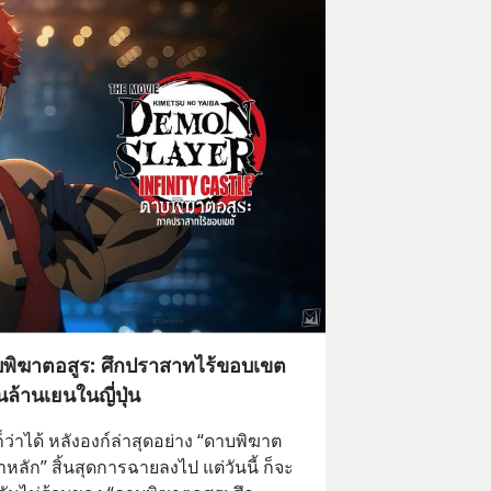
าบพิฆาตอสูร: ศึกปราสาทไร้ขอบเขต
ล้านเยนในญี่ปุ่น
็ว่าได้ หลังองก์ล่าสุดอย่าง “ดาบพิฆาต
หลัก” สิ้นสุดการฉายลงไป แต่วันนี้ ก็จะ