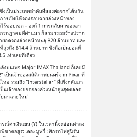
่งเป็นประเทศลำดับที่สองต่อจากไต้หวัน 
ด้มีการเปิดให้จองรอบฉายล่วงหน้าของ 
ทไร้ขอบเขต – องก์ 1 การกลับมาของอา
อนกรกฎาคมที่ผ่านมา ก็สามารถสร้างปราก
ยอดจองล่วงหน้าทะลุ ฿20 ล้านบาท และ
สูงถึง ฿14.4 ล้านบาท ซึ่งถือเป็นยอดที่
3.5 เท่าเลยทีเดียว
อนหลังบนเพจ Major IMAX Thailand ก็เคยมี
2” เป็นเจ้าของสถิติภาพยนตร์จาก Pixar ที่
ย รวมถึง “Interstellar” ที่เพิ่งกลับมา
คยเป็นเจ้าของยอดจองล่วงหน้าสูงสุดตลอด
ลับมาฉายใหม่
ณ์ค่าเงินเยน (¥) ในเวลานี้จะอ่อนค่าลง 
พิฆาตอสูร: เดอะมูฟวี่ : ศึกรถไฟสู่นิรัน