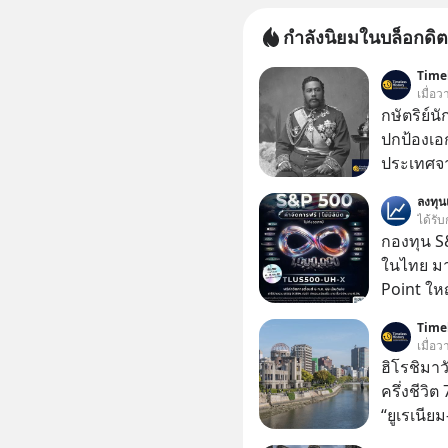
กำลังนิยมในบล็อกดิต
Timel
เมื่อ
กษัตริย์น
ปกป้องเอ
ประเทศจา
วัฒนธรรม
ลงทุ
ฮาวาย (K
ได้รับ
สุดท้ายแ
กองทุน S&
พระราชดำ
ในไทย มาแ
(พ.ศ.242
Point ใหญ
ประเทศญี่
Timel
เสด็จพระ
เมื่อ
เฝ้าพระส
ฮิโรชิมาว
กษัตริย์พ
ครึ่งชีวิ
“ยูเรเนีย
อันตรายไป