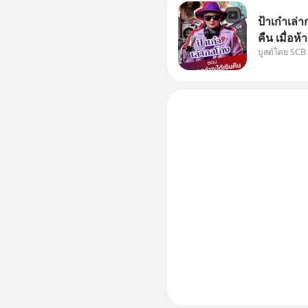
ป้าเก๋าเล
คืน เมื่อห
บูสต์โดย SCB
เคลมสินค้
ได้เงินจริง หรือเ
“ป้าเก๋าเ