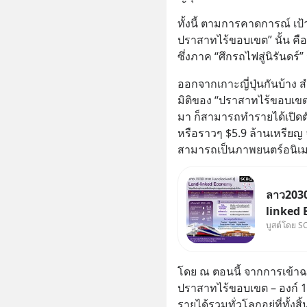
ทั้งนี้ ตามการคาดการณ์ เป
ปราสาทไร้ขอบเขต” นั้น คือ
ซึ่งภาค “ศึกรถไฟสู่นิรันดร์
ออกจากเกาะญี่ปุ่นกันบ้าง สำ
มิติของ “ปราสาทไร้ขอบเขต” 
มา ก็สามารถทำรายได้เปิดตั
หรือราวๆ $5.9 ล้านเหรียญ จ
สามารถเป็นภาพยนตร์อนิเมะท
ลาว2030
linked 
บูสต์โดย S
บทบาทจา
“ศูนย์ก
อนุภูมิภ
โดย ณ ตอนนี้ จากการเข้าฉ
ปราสาทไร้ขอบเขต – องก์
รายได้รวมทั่วโลกอยู่ที่ทั้งส