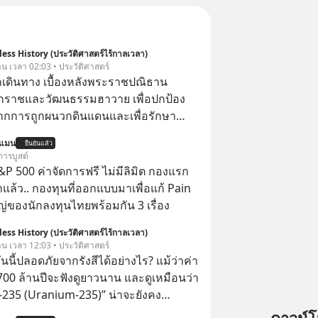
ess History (ประวัติศาสตร์ไร้กาลเวลา)
วาน เวลา 02:03 • ประวัติศาสตร์
ักเดินทาง เบื้องหลังพระราชปณิธาน
กราชและวัฒนธรรมฮาวาย เพื่อปกป้อง
กการถูกผนวกดินแดนและเพื่อรักษา
ฮาวายไว้ “พระเจ้าคาลาคาอัวแห่ง
นแมน
ยืนยันแล้ว
alākaua)” พระมหากษัตริย์พระองค์
การบูสต์
ห่งราชอาณาจักรฮาวาย ได้เสด็จ
P 500 ค่าจัดการฟรี ไม่มีลิมิต กองแรก
เนินเยือนรอบโลกในปีค.ศ.1881
ล้ว.. กองทุนที่ออกแบบมาเพื่อแก้ Pain
4) โดยพระองค์ทรงสร้างสัมพันธไมตรีกับ
่ของนักลงทุนไทยพร้อมกัน 3 เรื่อง
ปุ่น ทรงหารือเรื่องการค้าในทวีปเอเชีย
ess History (ประวัติศาสตร์ไร้กาลเวลา)
ราชดำเนินเยือนตะวันออกกลาง และเข้า
วาน เวลา 12:03 • ประวัติศาสตร์
ันตะปาปา อีกทั้งยังทรงเป็นพระมหา
ันนี้ปลอดภัยจากรังสีได้อย่างไร? แม้ว่าค่า
ระองค์แรกที่เสด็จฯ รอบโลก
ต 700 ล้านปีจะฟังดูยาวนาน และดูเหมือนว่า
ม-235 (Uranium-235)” น่าจะยังคง
อีกยาวนานมาก แต่อันที่จริง นี่คือสาเหตุ