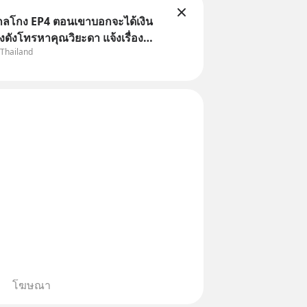
่ากลโกง EP4 ตอนเขาบอกจะได้เงิน
้างดังโทรหาคุณวิยะดา แจ้งเรื่อง
 Thailand
าแล้วบอกว่าจะคืนเงิน คุณวิยะดาจะ
ป็นเรื่องจ้อจี้ หาคำตอบได้ที่
ล่ากลโกง” EP4 ตอน “เขา
โฆษณา