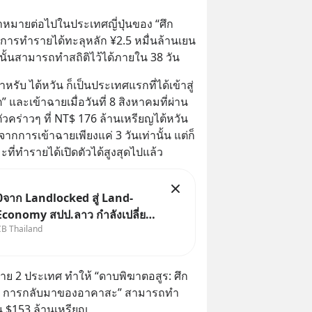
้าหมายต่อไปในประเทศญี่ปุ่นของ “ศึก
การทำรายได้ทะลุหลัก ¥2.5 หมื่นล้านเยน 
” นั้นสามารถทำสถิติไว้ได้ภายใน 38 วัน
หรับ ไต้หวัน ก็เป็นประเทศแรกที่ได้เข้าสู่
และเข้าฉายเมื่อวันที่ 8 สิงหาคมที่ผ่าน
วคร่าวๆ ที่ NT$ 176 ล้านเหรียญไต้หวัน 
ากการเข้าฉายเพียงแค่ 3 วันเท่านั้น แต่ก็
ี่ทำรายได้เปิดตัวได้สูงสุดไปแล้ว
จาก Landlocked สู่ Land-
Economy สปป.ลาว กำลังเปลี่ยน
CB Thailand
ก “ประเทศทางผ่าน” สู่
ลางเศรษฐกิจและโลจิสติกส์” ของ
าคลุ่มแม่น้ำโขง
าย 2 ประเทศ ทำให้ “ดาบพิฆาตอสูร: ศึก
 1 การกลับมาของอาคาสะ” สามารถทำ
ิ้น $153 ล้านเหรียญ