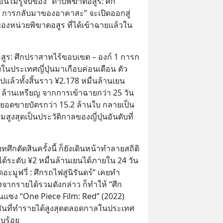
ันไม่รู้จบของ “ดาบพิฆาตอสูร: ศึก
1 การกลับมาของอาคาสะ” จะเปิดออกสู่
องหน่วยพิฆาตอสูร ที่ได้เข้าฉายแล้วใน
สูร: ศึกปราสาทไร้ขอบเขต – องก์ 1 การก
นประเทศญี่ปุ่นมาเกือบค่อนเดือน ตัว
ล้วทั้งสิ้นราว ¥2.178 หมื่นล้านเยน 
7 ล้านเหรียญ จากการเข้าฉายกว่า 25 วัน
นยอดขายบัตรกว่า 15.2 ล้านใบ กลายเป็น
ูงสุดเป็นประวัติกาลของญี่ปุ่นอันดับที่ 
ศึกตัดสินครั้งนี้ ก็ยังเดินหน้าทำลายสถิติ
ด้ระดับ ¥2 หมื่นล้านเยนได้ภายใน 24 วัน 
ดอะมูฟวี่ : ศึกรถไฟสู่นิรันดร์” เคยทำ
งจากรายได้รวมดังกล่าว ก็ทำให้ “ศึก
แซง “One Piece Film: Red” (2022) 
ันที่ทำรายได้สูงสุดตลอดกาลในประเทศ
ียบร้อย