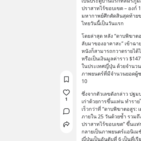
เป็นประตูบานแรกที่สมรภูมิอ
ปราสาทไร้ขอบเขต – องก์ 
มหากาพย์ศึกตัดสินสุดท้ายข
ไทยวันนี้เป็นวันแรก
โดยล่าสุด หลัง “ดาบพิฆาตอ
ลับมาของอาคาสะ” เข้าฉายใ
หนังก็สามารถกวาดรายได้ไปแ
หรือเป็นเงินมูลค่าราว $14
ในประเทศญี่ปุ่น ด้วยจำนว
ภาพยนตร์ที่มีจำนวนยอดผู้ชมส
10
ซึ่งจากตัวเลขดังกล่าว ปฐมบท
1
เก่าด้วยการขึ้นแท่น ทำรายไ
เร็วกว่าที่ “ดาบพิฆาตอสูร: เ
ภายใน 25 วันด้วยซ้ำ รวมถึ
ปราสาทไร้ขอบเขต” ขึ้นแท่น
กลายเป็นภาพยนตร์แอนิเมช
ญี่ปุ่นเป็นอันดับที่ 6 เป็นที่เร