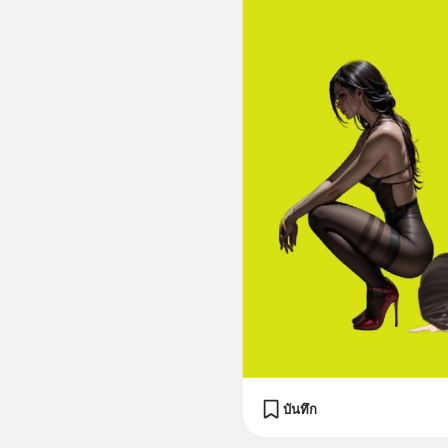
บันทึก