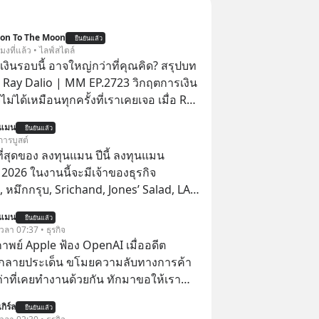
ion To The Moon
ยืนยันแล้ว
โมงที่แล้ว • ไลฟ์สไตล์
งินรอบนี้ อาจใหญ่กว่าที่คุณคิด? สรุปบท
 Ray Dalio | MM EP.2723 วิกฤตการเงิน
ไม่ได้เหมือนทุกครั้งที่เราเคยเจอ เมื่อ Ray
ยผู้เคยทำนายวิกฤตเศรษฐกิจมาแล้วหลาย
นแมน
ยืนยันแล้ว
รั้ง ออกมาส่งสัญญาณเตือนระเบิดเวลา
การบูสต์
กำลังก่อตัวขึ้น จาก "ระเบิดหนี้สิน
่สุดของ ลงทุนแมน ปีนี้ ลงทุนแมน
สานเข้ากับ "ฟองสบู่กระแส AI" ที่ผู้คน
026 ในงานนี้จะมีเจ้าของธุรกิจ
าคาอย่างบ้าคลั่ง บทเรียนจาก
หมึกกรุบ, Srichand, Jones’ Salad, LA
าสตร์ 500 ปี บอกอะไรเรา? ระเบียบโลก
astwork, MizuMi, KARMART, อิชิตัน มา
นแมน
ปลี่ยนมือไปในทิศทางไหน? และเราควร
ยืนยันแล้ว
ู้การสร้างธุรกิจ
 เวลา 07:37 • ธุรกิจ
างไรก่อนที่ทุกอย่างจะสายเกินไป? ร่วม
าพย์ Apple ฟ้อง OpenAI เมื่ออดีต
ทวิเคราะห์และข้อคิดการเงินฉบับ Dalio
กลายประเด็น ขโมยความลับทางการค้า
ปบทเรียน #การเงิน
เก่าที่เคยทำงานด้วยกัน ทักมาขอให้เรา
น #MissionToTheMoon
์งานเก่าที่เขาเคยทำไว้ ตอนยังอยู่บริษัท
nToTheMoonPodcast
กิร์ล
ยืนยันแล้ว