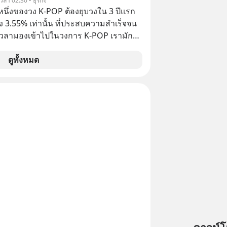
 เวลา 02:30 • ธุรกิจ
งหนึ่งของวง K-POP ต้องยุบวงใน 3 ปีแรก
ง 3.55% เท่านั้น ที่ประสบความสำเร็จจน
 เวลามองเข้าไปในวงการ K-POP เรามักจะ
วามสำเร็จที่หรูหรา คอนเสิร์ตสเกลใหญ่
เดียม และยอดขายอัลบัมถล่มทลายจากวง
ดูทั้งหมด
ย่าง BTS, BLACKPINK หรือ SEVENTEEN