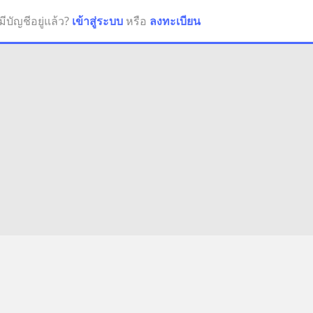
มีบัญชีอยู่แล้ว?
เข้าสู่ระบบ
หรือ
ลงทะเบียน