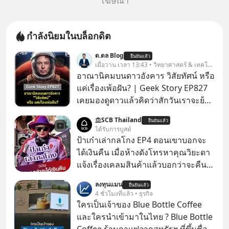
โฆษณา
กำลังนิยมในบล็อกดิต
ด.ดล Blog
ยืนยันแล้ว
เมื่อวาน เวลา 13:43 • วิทยาศาสตร์ & เทคโนโลยี
อาณานิคมบนดาวอังคาร วิสัยทัศน์ หรือ
แค่เรื่องเพ้อฝัน? | Geek Story EP827
เคยมองดูดาวแล้วคิดว่าสักวันเราจะย้าย
ไปอยู่บนดาวอังคารตามที่ Elon Musk
SCB Thailand
ยืนยันแล้ว
หรือ Jeff Bezos บอกไว้หรือเปล่า ภาพ
ได้รับการบูสต์
ฝันที่มหาเศรษฐีซิลิคอนแวลลีย์วาดไว้ว่า
ป้าเก๋าเล่ากลโกง EP4 ตอนเขาบอกจะ
มนุษย์นับล้านจะไปสร้างอาณานิคม
ได้เงินคืน เมื่อห้างดังโทรหาคุณวิยะดา
ใหม่ ล้อมรอบด้วยเทคโนโลยีสุดล้ำ อาจ
แจ้งเรื่องเคลมสินค้าแล้วบอกว่าจะคืน
จะฟังดูน่าตื่นเต้น แต่ความจริงที่ถูกซ่อน
เงิน คุณวิยะดาจะได้เงินจริง หรือเป็น
ลงทุนแมน
ไว้ใต้พรมคือ ดาวอังคารเป็นเพียงนรกที่
ยืนยันแล้ว
เรื่องจ้อจี้ หาคำตอบได้ที่ “ป้าเก๋าเล่ากล
4 ชั่วโมงที่แล้ว • ธุรกิจ
เต็มไปด้วยรังสีมรณะและฝุ่นพิษ แล้ว
โกง” EP4 ตอน “เขาบอกว่าจะได้เงิน
ใครเป็นเจ้าของ Blue Bottle Coffee
ทำไมบรรดาผู้นำเทคโนโลยีถึงยัง
คืน” #ป้าเก๋าเล่ากลโกง #แก้เกมกลโกง
และใครนำเข้ามาในไทย ? Blue Bottle
พยายามหลอกขายฝันลมๆ แล้งๆ นี้ให้
#อยู่อย่างยั่งยืน #Cybersecurity #เตือน