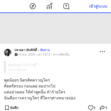
เข้าสู่ระบบ
ปลายดาวอินฟินิตี้
•
ติดตาม
14 ส.ค. 2025 เวลา 14:12 • ความคิดเห็น
ผลของการปากดี ?
คำถามนี้ถูกลบ
พูดน้อยๆ นิดๆคิดครวญไคร่
คิดตริตรอง ก่อนเผย ลมปากไป
แค่อย่าเผลอ ให้คำพูดนั้น ทำร้ายใคร
นั่นคือการครวญใคร่ ที่ใครๆต่างหมายปอง
บันทึก
1
1