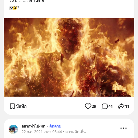
ไหม้ .. .
... 
อ่านต่อ
3
บันทึก
29
41
11
อยากทำไป-มด
•
ติดตาม
22 ก.ค. 2021 เวลา 08:44 • ความคิดเห็น