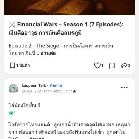
⚔️ Financial Wars – Season 1 (7 Episodes):
เงินคืออาวุธ การเงินคือสมรภูมิ
Episode 2 – The Siege – การปิดล้อมทางการเงิน
โดย ดร.จินนี่
... 
อ่านต่อ
1 บันทึก
1
2
kaopoon Talk
•
ติดตาม
26 ธ.ค. 2021 เวลา 04:55 • ข่าว
ไอ่น้องใจเย็น ‼️
1
ไวรัลจากไทยแลนด์ : ลูกเอาน้ำมันราดจุดไฟเผาพ่อ เหตุมา
จาก พ่อบอกว่าตัวเองมีของขลังฟันแทงไม่เข้า  ถูกเผาไม่