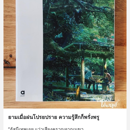
ยามเมื่อฝนโปรยปราย ความรู้สึกก็พรั่งพรู
“อัสนีเทพเอย แว่วเสียงครวญจากเมฆา