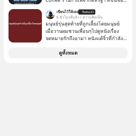
Coffee ร้านกาแฟจากสหรัฐฯ ที่ขึ้นชื่อ
กับคนทั้งโลก พวกเขากำลังซ่อนความ
ภัยออนไลน์
เรื่องความพิถีพิถัน กำลังจะเปิดสาขา
ลับอะไรไว้เบื้องหลังโปรเจกต์อวกาศที่
เขียนไว้ให้เธอ
ยืนยันแล้ว
แรกในประเทศไทย ที่ Central Park
6 ชั่วโมงที่แล้ว • ความคิดเห็น
ผลาญทรัพยากรมหาศาล วันนี้เราจะมา
มนุษย์รุ่นสุดท้ายที่ถูกเลี้ยงโดยมนุษย์
กะเทาะเปลือกความลวงโลกนี้กัน ใครที่
เมื่อวานผมชวนเพื่อนๆไปดูหนังเรื่อง
คิดว่าอนาคตของมนุษยชาติอยู่บนดาว
จดหมายรักถึงอาม่า หนังแต้จิ๋วที่กำลัง
ดวงอื่น เลือกฟังกันได้เลยนะครับ อย่า
โด่งดังทั่วโลกอยู่ในตอนนี้ เหตุเกิดจาก
ลืมกด Follow ติดตาม PodCast ช่อง
ป๊าผมเห็นโปสเตอร์หนังเรื่องนี้หลาย
ดูทั้งหมด
Geek Forever’s Podcast ของผมกัน
เดือนก่อนและอยากดูมาก ด้วยเพราะว่า
ด้วยนะครับ 🎧 ฟังผ่าน Spotify :
อากงก็มาจากเมืองจีน ป๊าก็พูดแต้จิ๋วได้
https://tinyurl.com/3yma5h3e 🎧
มีเรื่องราวมีความผูกพันที่ได้ยินตั้งแต่
ฟังผ่าน Apple Podcast :
เด็ก
https://apple.co/2lEqPPg 🎧 ฟังผ่าน
Podbean :
https://tinyurl.com/4kurcs6x 🎧 ฟัง
ผ่าน Youtube :
https://youtu.be/W2U60tbaMqM
The original article appeared here
https://www.tharadhol.com/geek-
story-ep827-is-a-colony-on-mars-