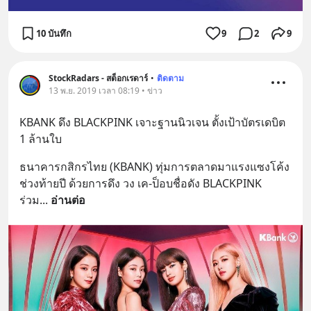
10 บันทึก
9
2
9
StockRadars - สต็อกเรดาร์
•
ติดตาม
13 พ.ย. 2019 เวลา 08:19 • ข่าว
KBANK ดึง BLACKPINK เจาะฐานนิวเจน ตั้งเป้าบัตรเดบิต 
1 ล้านใบ
ธนาคารกสิกรไทย (KBANK) ทุ่มการตลาดมาแรงแซงโค้ง
ช่วงท้ายปี ด้วยการดึง วง เค-ป็อบชื่อดัง BLACKPINK 
ร่วม
... 
อ่านต่อ