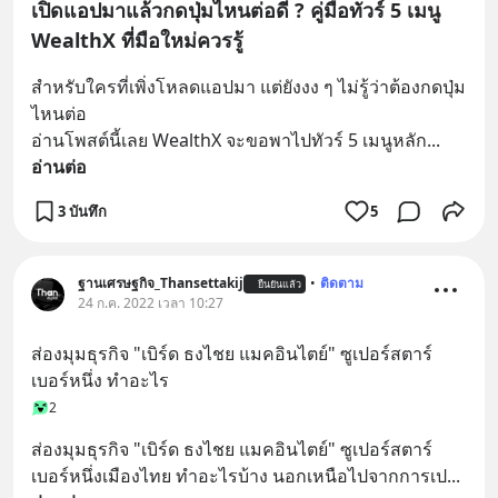
เปิดแอปมาแล้วกดปุ่มไหนต่อดี ? คู่มือทัวร์ 5 เมนู
WealthX ที่มือใหม่ควรรู้
สำหรับใครที่เพิ่งโหลดแอปมา แต่ยังงง ๆ ไม่รู้ว่าต้องกดปุ่ม
ไหนต่อ
อ่านโพสต์นี้เลย WealthX จะขอพาไปทัวร์ 5 เมนูหลัก
... 
อ่านต่อ
3 บันทึก
5
ฐานเศรษฐกิจ_Thansettakij
•
ติดตาม
ยืนยันแล้ว
24 ก.ค. 2022 เวลา 10:27
ส่องมุมธุรกิจ "เบิร์ด ธงไชย แมคอินไตย์" ซูเปอร์สตาร์
เบอร์หนึ่ง ทำอะไร
2
ส่องมุมธุรกิจ "เบิร์ด ธงไชย แมคอินไตย์" ซูเปอร์สตาร์
เบอร์หนึ่งเมืองไทย ทำอะไรบ้าง นอกเหนือไปจากการเป
... 