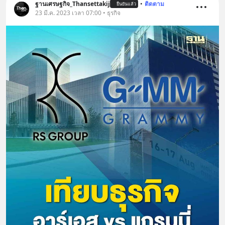
ฐานเศรษฐกิจ_Thansettakij
•
ติดตาม
ยืนยันแล้ว
23 มี.ค. 2023 เวลา 07:00 • ธุรกิจ