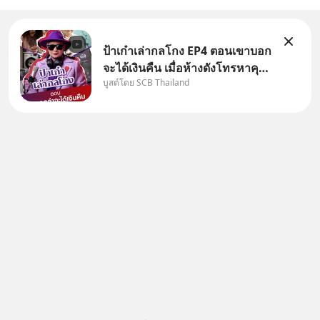
ป้าเก๋าเล่ากลโกง EP4 ตอนเขาบอก
จะได้เงินคืน เมื่อห้างดังโทรหาคุณ
บูสต์โดย SCB Thailand
วิยะดา แจ้งเรื่องเคลมสินค้าแล้ว
บอกว่าจะคืนเงิน คุณวิยะดาจะได้
เงินจริง หรือเป็นเรื่องจ้อจี้ หาคำ
ตอบได้ที่ “ป้าเก๋าเล่ากลโกง” EP4
ตอน “เขา