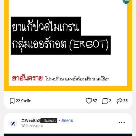
22 บันทึก
57
2
35
WealthX
•
ติดตาม
ยืนยันแล้ว
ได้รับการบูสต์