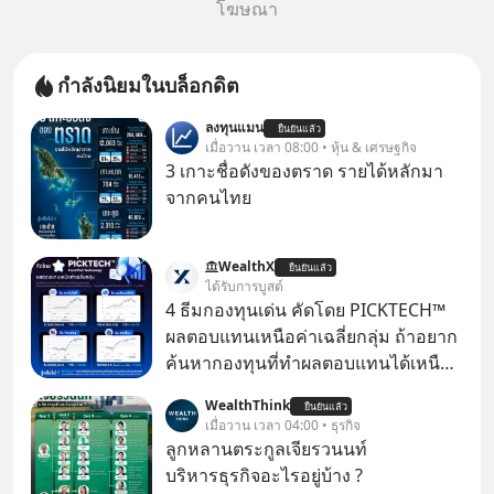
โฆษณา
กำลังนิยมในบล็อกดิต
ลงทุนแมน
ยืนยันแล้ว
เมื่อวาน เวลา 08:00 • หุ้น & เศรษฐกิจ
3 เกาะชื่อดังของตราด รายได้หลักมา
จากคนไทย
WealthX
ยืนยันแล้ว
ได้รับการบูสต์
4 ธีมกองทุนเด่น คัดโดย PICKTECH™
ผลตอบแทนเหนือค่าเฉลี่ยกลุ่ม ถ้าอยาก
ค้นหากองทุนที่ทำผลตอบแทนได้เหนือ
กว่าค่าเฉลี่ยกลุ่ม โดยที่ไม่ต้องมานั่ง
WealthThink
ยืนยันแล้ว
ค้นหาข้อมูลและวิเคราะห์เองให้เสีย
เมื่อวาน เวลา 04:00 • ธุรกิจ
เวลา แค่ใช้ PICKTECH™ บนแอป
ลูกหลานตระกูลเจียรวนนท์
WealthX ช่วยคัดกองทุนเด่นให้ได้
บริหารธุรกิจอะไรอยู่บ้าง ?