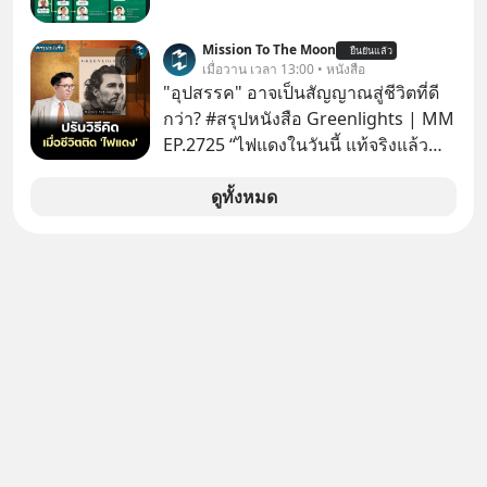
Mission To The Moon
ยืนยันแล้ว
เมื่อวาน เวลา 13:00 • หนังสือ
"อุปสรรค" อาจเป็นสัญญาณสู่ชีวิตที่ดี
กว่า? #สรุปหนังสือ Greenlights | MM
EP.2725 “ไฟแดงในวันนี้ แท้จริงแล้ว
อาจเป็นสัญญาณไฟเขียวที่ยังไม่ถึงเวลา
เปลี่ยนสี” McConaughey ดาราดาวรุ่ง
ดูทั้งหมด
ในยุคหนึ่ง เคยปฏิเสธเงินค่าตัวหนังรอม
คอมที่สูงถึง 14.5 ล้านดอลลาร์ (หรือ
ราว 500 ล้านบาท) เพียงเพราะเขาไม่
อยากขังตัวเองไว้ในกล่องเดิมๆ ผลที่
ตามมาคือ โทรศัพท์ของเขากลายเป็น
ความเงียบสนิทนานถึง 14 เดือนเต็ม แต่
ความเงียบและ "ไฟแดง" ในวันนั้นกลับ
กลายเป็นการถอยหลังเพื่อตั้งหลัก จนส่ง
ให้เขาก้าวขึ้นไปยืนถือรางวัลออสการ์
ในบทบาทที่เปลี่ยนชีวิตเขาไปตลอดกาล
ใน MM EP. นี้ เราจะมาร่วมถอดรหัส