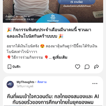
🎉 กิจกรรมพิเศษประจำเดือนมีนาคมนี้ ชวนมา
ฉลองเงินโบนัสกันคร้าบบบบ 🎉
อยากได้เงินโบนัสจัง 😍 ลองมาลุ้นกันดูว่าปีนี้จะได้รับเงิน
โบนัสเท่าไรน้าาาา
🎈วิธีการร่วมกิจกรรม 🎈
... 
ดูเพิ่มเติม
บันทึก
MyThoughts
•
ติดตาม
ได้รับการบูสต์