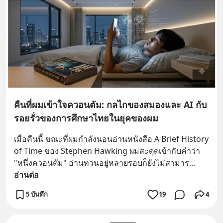
คืนที่ผมเข้าใจควอนตัม: กลไกของสมองและ AI กับ
รอยรั่วของการศึกษาไทยในยุคของผม
เมื่อคืนนี้ ขณะที่ผมกำลังนอนอ่านหนังสือ A Brief History 
of Time ของ Stephen Hawking ผมสะดุดเข้ากับคำว่า 
"หนึ่งควอนตัม" อ่านทวนอยู่หลายรอบก็ยังไม่สามาร
... 
อ่านต่อ
5 บันทึก
19
4