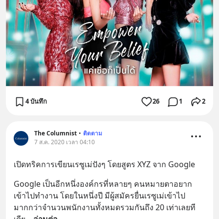
4 บันทึก
26
1
2
The Columnist
•
ติดตาม
7 ส.ค. 2020 เวลา 04:10
เปิดทริคการเขียนเรซูเม่ปังๆ โดยสูตร XYZ จาก Google
Google เป็นอีกหนึ่งองค์กรที่หลายๆ คนหมายตาอยาก
เข้าไปทำงาน โดยในหนึ่งปี มีผู้สมัครยื่นเรซูเม่เข้าไป
มากกว่าจำนวนพนักงานทั้งหมดรวมกันถึง 20 เท่าเลยที
เดีย
... 
อ่านต่อ