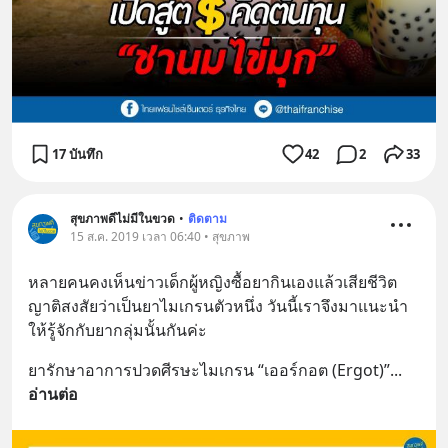
17 บันทึก
42
2
33
สุขภาพดีไม่มีในขวด
•
ติดตาม
15 ส.ค. 2019 เวลา 06:40 • สุขภาพ
หลายคนคงเห็นข่าวเด็กผู้หญิงซื้อยากินเองแล้วเสียชีวิต 
ญาติสงสัยว่าเป็นยาไมเกรนตัวหนึ่ง วันนี้เราจึงมาแนะนำ
ให้รู้จักกับยากลุ่มนั้นกันค่ะ
ยารักษาอาการปวดศีรษะไมเกรน “เออร์กอต (Ergot)”
... 
อ่านต่อ