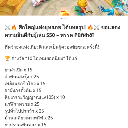
⚔️🔥 ศึกใหญ่แห่งยุทธภพ ได้บทสรุป! 🔥⚔️ ขอแสดง
ความยินดีกับผู้เล่น S50 – พรรค Püñłhðï
ที่คว้าธงแห่งเกียรติ และเป็นผู้ครองชัยชนะครั้งนี้!
🏆 รางวัล “10 ไอเทมยอดนิยม” ได้แก่
ยาคำเปิด x 15
อำพันแสงรุ้ง x 25
เพลิงนรกจีวโยว x 15
ยามังกรตั้งต้น x 15
หิบเกราะวิญญาณ(Lv105) x 10
นาฬิกาทราย x 25
รูปทั่วไปปากว้า x 25
ม้วนเกลียวเมฆทมิฬ x 25
ยาปราณพันทอง x 15