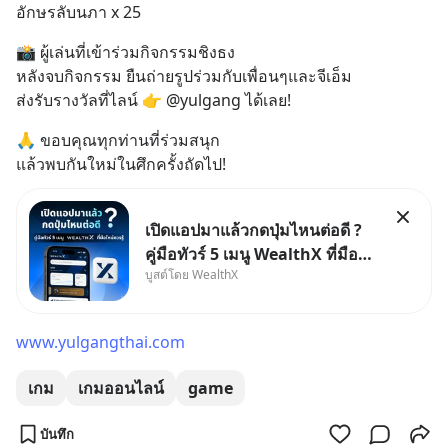
อักษรลับนภา x 25
📸 ผู้เล่นที่เข้าร่วมกิจกรรมชิงธง
หลังจบกิจกรรม ยืนถ่ายรูปร่วมกับเพื่อนๆและจีเอ็ม
ส่งรับรางวัลที่ไลน์ 👉 @yulgang ได้เลย!
🙏 ขอบคุณทุกท่านที่ร่วมสนุก
แล้วพบกันใหม่ในศึกครั้งถัดไป!
เปิดแอปมาแล้วกดปุ่มไหนต่อดี ?
คู่มือทัวร์ 5 เมนู WealthX ที่มือ
บูสต์โดย WealthX
ใหม่ควรรู้ สำหรับใครที่เพิ่งโหลด
แอปมา แต่ยังงง ๆ ไม่รู้ว่าต้องกด
ปุ่มไหนต่อ อ่านโพสต์นี้เลย
www.yulgangthai.com
WealthX จะขอพาไปทัวร์ 5 เมนู
หลัก ที่จะทำให้คุ
เกม
เกมออนไลน์
game
บันทึก