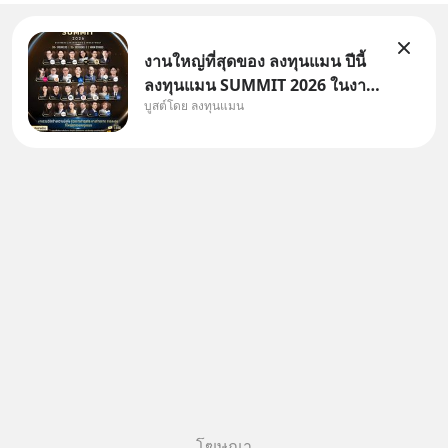
งานใหญ่ที่สุดของ ลงทุนแมน ปีนี้
ลงทุนแมน SUMMIT 2026 ในงาน
บูสต์โดย ลงทุนแมน
นี้จะมีเจ้าของธุรกิจ Dr.PONG,
หมึกกรุบ, Srichand, Jones’
Salad, LA GLACE, Fastwork,
MizuMi, KARMART, อิชิตัน มา
แชร์ความรู้การสร้างธุรกิจ
โฆษณา