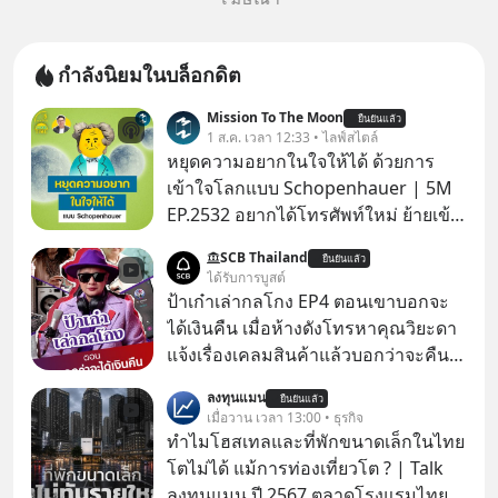
กำลังนิยมในบล็อกดิต
Mission To The Moon
ยืนยันแล้ว
1 ส.ค. เวลา 12:33 • ไลฟ์สไตล์
หยุดความอยากในใจให้ได้ ด้วยการ
เข้าใจโลกแบบ Schopenhauer | 5M
EP.2532 อยากได้โทรศัพท์ใหม่ ย้ายเข้า
บ้านหลังใหม่ หรือเลื่อนตำแหน่งในฝัน
SCB Thailand
ยืนยันแล้ว
เคยสงสัยไหมว่าทำไมพอได้ของที่อยาก
ได้รับการบูสต์
ได้มาแล้วความสุขนั้นกลับอยู่กับเราได้
ป้าเก๋าเล่ากลโกง EP4 ตอนเขาบอกจะ
ไม่นาน? นี่คือกลไกพื้นฐานของมนุษย์ที่
ได้เงินคืน เมื่อห้างดังโทรหาคุณวิยะดา
Arthur Schopenhauer นักปรัชญา
แจ้งเรื่องเคลมสินค้าแล้วบอกว่าจะคืน
ชาวเยอรมันเคยอธิบายไว้เมื่อ 200 กว่า
เงิน คุณวิยะดาจะได้เงินจริง หรือเป็น
ลงทุนแมน
ปีก่อน แล้วเราจะหยุดวงจรความอยาก
ยืนยันแล้ว
เรื่องจ้อจี้ หาคำตอบได้ที่ “ป้าเก๋าเล่ากล
เมื่อวาน เวลา 13:00 • ธุรกิจ
ในใจเพื่อความสุขที่ยั่งยืนได้อย่างไร?
โกง” EP4 ตอน “เขาบอกว่าจะได้เงิน
ทำไมโฮสเทลและที่พักขนาดเล็กในไทย
ติดตามได้ในพอดแคสต์ 5M EP. นี้
คืน” #ป้าเก๋าเล่ากลโกง #แก้เกมกลโกง
โตไม่ได้ แม้การท่องเที่ยวโต ? | Talk
#goodtime #5minutespodcast
#อยู่อย่างยั่งยืน #Cybersecurity #เตือน
ลงทุนแมน ปี 2567 ตลาดโรงแรมไทย