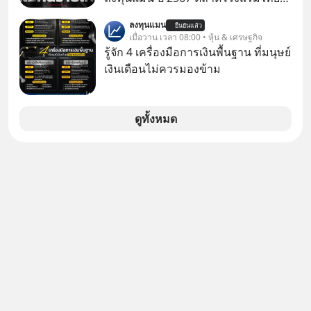
#missiontothemoonpodcast
ภัยออนไลน์
มูลค่ารวมเฉียด 4 แสนล้านบาท แต่รู้
ลงทุนแมน
ยืนยันแล้ว
หรือไม่ว่า รายได้กว่า 85% กระจุกอยู่กับ
เมื่อวาน เวลา 08:00 • หุ้น & เศรษฐกิจ
ผู้ประกอบการรายใหญ่ และมีอัตราการ
รู้จัก 4 เครื่องมือการเงินพื้นฐาน ที่มนุษย์
เติบโตได้ถึง 16% ขณะที่ผู้ประกอบการ
เงินเดือนไม่ควรมองข้าม
โฮสเทลและที่พักขนาดเล็ก ซึ่งมีสัดส่วน
ถึง 91% ของธุรกิจที่พักทั้งหมด กลับโต
เพียง 1.3% เท่านั้น เกิดอะไรขึ้นกับที่พัก
ดูทั้งหมด
รายเล็ก ? อะไรคือข้อจำกัดที่ทำให้โต
ไม่สุด และต้องปลดล็อกกฎเกณฑ์ไหน
เพื่อให้รายเล็กเติบโตได้มากกว่าที่เป็น
อยู่ ? Talk ลงทุนแมนชวนมาวิเคราะห์
เรื่องนี้ กับคุณนรี สุเนต์ตา นายกสมาคม
โฮสเทลและที่พักขนาดเล็ก
(ประเทศไทย)