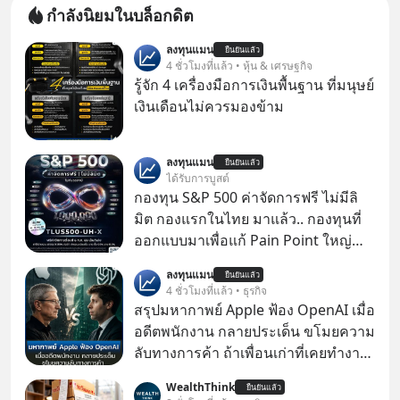
กำลังนิยมในบล็อกดิต
ลงทุนแมน
ยืนยันแล้ว
4 ชั่วโมงที่แล้ว • หุ้น & เศรษฐกิจ
รู้จัก 4 เครื่องมือการเงินพื้นฐาน ที่มนุษย์
เงินเดือนไม่ควรมองข้าม
ลงทุนแมน
ยืนยันแล้ว
ได้รับการบูสต์
กองทุน S&P 500 ค่าจัดการฟรี ไม่มีลิ
มิต กองแรกในไทย มาแล้ว.. กองทุนที่
ออกแบบมาเพื่อแก้ Pain Point ใหญ่
ของนักลงทุนไทยพร้อมกัน 3 เรื่อง
ลงทุนแมน
ยืนยันแล้ว
4 ชั่วโมงที่แล้ว • ธุรกิจ
สรุปมหากาพย์ Apple ฟ้อง OpenAI เมื่อ
อดีตพนักงาน กลายประเด็น ขโมยความ
ลับทางการค้า ถ้าเพื่อนเก่าที่เคยทำงาน
ด้วยกัน ทักมาขอให้เราช่วยหาไฟล์งาน
WealthThink
ยืนยันแล้ว
เก่าที่เขาเคยทำไว้ ตอนยังอยู่บริษัท