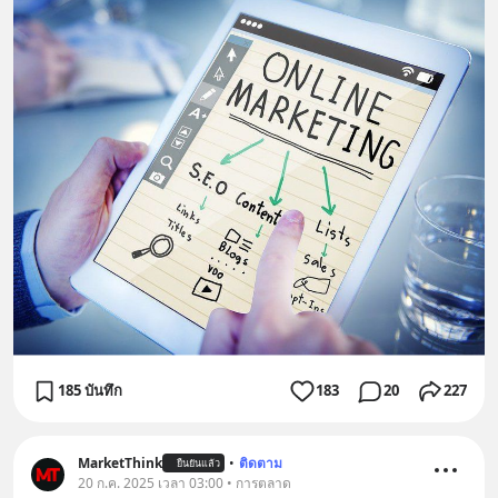
185 บันทึก
183
20
227
MarketThink
•
ติดตาม
ยืนยันแล้ว
20 ก.ค. 2025 เวลา 03:00 • การตลาด