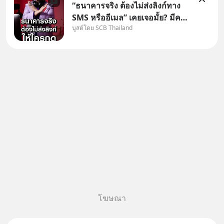
“ธนาคารจริง ต้องไม่ส่งลิงก์ทาง
SMS หรืออีเมล” เคยเจอมั้ย? มีคน
บูสต์โดย SCB Thailand
อ้างว่าโทรจากธนาคาร บอกว่า
บัญชีมีปัญหา แล้วให้กดลิงก์โน่นนี่
หรือสแกนคิวอาร์โค้ดทันที มาฟัง
“ป้าเก๋าเล่ากลโกง” เพื่อรู้ทันมุก
หลอกลวงในคราบ
โฆษณา