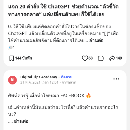
แจก 20 คำสั่ง ใช้ ChatGPT ช่วยคำนวณ “ตัวชี้วัด
ทางการตลาด” แค่เปลี่ยนตัวเลข ก็ใช้ได้เลย
0. วิธีใช้ เพียงแค่คัดลอกคำสั่งไปวางในช่องแช็ตของ 
ChatGPT แล้วเปลี่ยนตัวเลขที่อยู่ในเครื่องหมาย “[ ]” เพื่อ
ใช้คำนวณผลลัพธ์ตามที่ต้องการได้เลย
... 
อ่านต่อ
1
144 บันทึก
68
149
Digital Tips Academy
•
ติดตาม
31 พ.ค. 2021 เวลา 12:01 • การตลาด
ศัพท์ควรรู้ เมื่อทำโฆษณา FACEBOOK 🔥
เอ้...คำเหล่านี้มันแปลว่าอะไรเนี่ย? แล้วคำนวนจากอะไร
นะ?
.
... 
อ่านต่อ