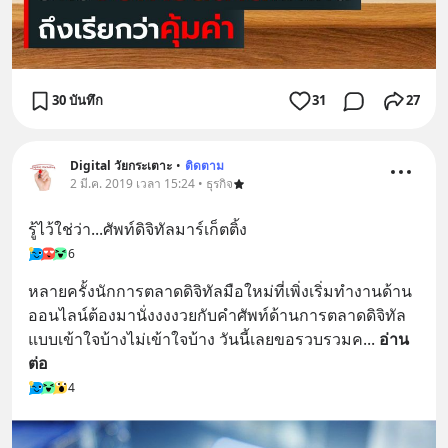
30 บันทึก
31
27
Digital วัยกระเตาะ
•
ติดตาม
2 มี.ค. 2019 เวลา 15:24 • ธุรกิจ
รู้ไว้ใช่ว่า...ศัพท์ดิจิทัลมาร์เก็ตติ้ง
6
หลายครั้งนักการตลาดดิจิทัลมือใหม่ที่เพิ่งเริ่มทำงานด้าน
ออนไลน์ต้องมานั่งงงงวยกับคำศัพท์ด้านการตลาดดิจิทัล
แบบเข้าใจบ้างไม่เข้าใจบ้าง วันนี้เลยขอรวบรวมค
... 
อ่าน
ต่อ
4