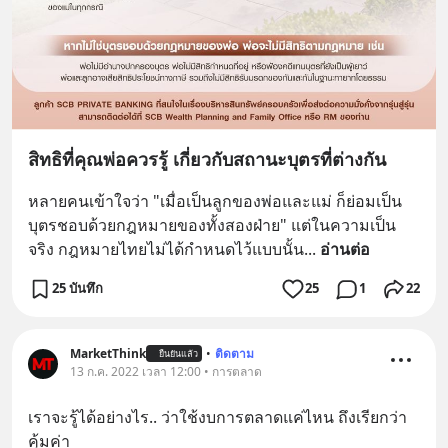
สิทธิที่คุณพ่อควรรู้ เกี่ยวกับสถานะบุตรที่ต่างกัน
หลายคนเข้าใจว่า "เมื่อเป็นลูกของพ่อและแม่ ก็ย่อมเป็น
บุตรชอบด้วยกฎหมายของทั้งสองฝ่าย" แต่ในความเป็น
จริง กฎหมายไทยไม่ได้กำหนดไว้แบบนั้น
... 
อ่านต่อ
25 บันทึก
25
1
22
MarketThink
•
ติดตาม
ยืนยันแล้ว
13 ก.ค. 2022 เวลา 12:00 • การตลาด
เราจะรู้ได้อย่างไร.. ว่าใช้งบการตลาดแค่ไหน ถึงเรียกว่า
คุ้มค่า