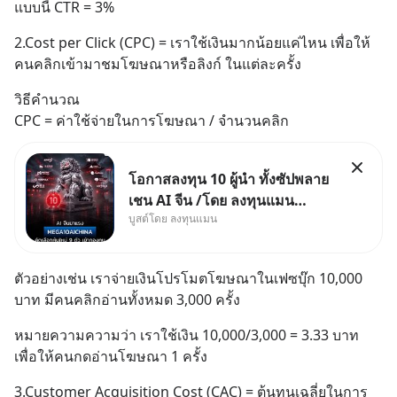
แบบนี้ CTR = 3%
2.Cost per Click (CPC) = เราใช้เงินมากน้อยแค่ไหน เพื่อให้
คนคลิกเข้ามาชมโฆษณาหรือลิงก์ ในแต่ละครั้ง
วิธีคำนวณ 
CPC = ค่าใช้จ่ายในการโฆษณา / จำนวนคลิก
โอกาสลงทุน 10 ผู้นำ ทั้งซัปพลาย
เชน AI จีน /โดย ลงทุนแมน
บูสต์โดย ลงทุนแมน
✅ลงทุนตรง คัด 10 ผู้นำเน้น ๆ ใน
ธีม AI จีน ✅คัดเลือกหุ้นใหม่ 9 ตัว
เข้ากองทุน ✅ร่วมเป็นเจ้าของ
ตัวอย่างเช่น เราจ่ายเงินโปรโมตโฆษณาในเฟซบุ๊ก 10,000 
ผู้นำ AI จีน ตั้งแต่โรงงานผลิตชิป
บาท มีคนคลิกอ่านทั้งหมด 3,000 ครั้ง
หน่วยความจำ โมเดล
หมายความความว่า เราใช้เงิน 10,000/3,000 = 3.33 บาท 
เพื่อให้คนกดอ่านโฆษณา 1 ครั้ง
3.Customer Acquisition Cost (CAC) = ต้นทุนเฉลี่ยในการ