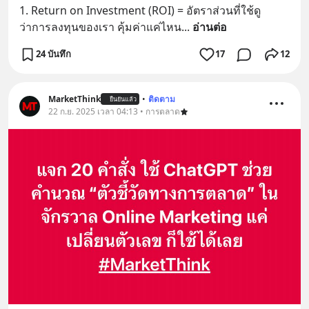
1. Return on Investment (ROI) = อัตราส่วนที่ใช้ดู 
ว่าการลงทุนของเรา คุ้มค่าแค่ไหน
... 
อ่านต่อ
24 บันทึก
17
12
MarketThink
•
ติดตาม
ยืนยันแล้ว
22 ก.ย. 2025 เวลา 04:13 • การตลาด