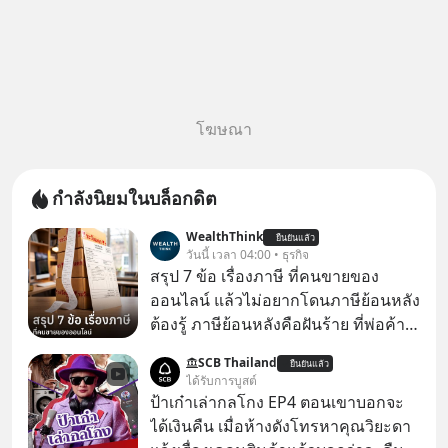
โฆษณา
กำลังนิยมในบล็อกดิต
WealthThink
ยืนยันแล้ว
วันนี้ เวลา 04:00 • ธุรกิจ
สรุป 7 ข้อ เรื่องภาษี ที่คนขายของ
ออนไลน์ แล้วไม่อยากโดนภาษีย้อนหลัง
ต้องรู้ ภาษีย้อนหลังคือฝันร้าย ที่พ่อค้า
แม่ค้าคนไหนก็คงไม่อยากพบเจอ
SCB Thailand
ยืนยันแล้ว
ได้รับการบูสต์
ป้าเก๋าเล่ากลโกง EP4 ตอนเขาบอกจะ
ได้เงินคืน เมื่อห้างดังโทรหาคุณวิยะดา