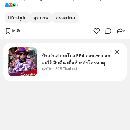
3
lifestyle
สุขภาพ
ตรวจdna
บันทึก
6
ป้าเก๋าเล่ากลโกง EP4 ตอนเขาบอก
จะได้เงินคืน เมื่อห้างดังโทรหาคุณ
บูสต์โดย SCB Thailand
วิยะดา แจ้งเรื่องเคลมสินค้าแล้ว
บอกว่าจะคืนเงิน คุณวิยะดาจะได้
เงินจริง หรือเป็นเรื่องจ้อจี้ หาคำ
ตอบได้ที่ “ป้าเก๋าเล่ากลโกง” EP4
ตอน “เขา