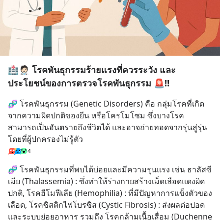
🏥🧑🏻‍⚕️ โรคพันธุกรรมร้ายแรงที่ควรระวัง และ
ประโยชน์ของการตรวจโรคพันธุกรรม 🚨‼️
🧬 โรคพันธุกรรม (Genetic Disorders) คือ กลุ่มโรคที่เกิด
จากความผิดปกติของยีน หรือโครโมโซม ซึ่งบางโรค
สามารถเป็นอันตรายถึงชีวิตได้ และอาจถ่ายทอดจากรุ่นสู่รุ่น
โดยที่ผู้ปกครองไม่รู้ตัว
4
🧬 โรคพันธุกรรมที่พบได้บ่อยและมีความรุนแรง เช่น ธาลัสซี
เมีย (Thalassemia) : ซึ่งทำให้ร่างกายสร้างเม็ดเลือดแดงผิด
ปกติ, โรคฮีโมฟีเลีย (Hemophilia) : ที่มีปัญหาการแข็งตัวของ
เลือด, โรคซิสติกไฟโบรซิส (Cystic Fibrosis) : ส่งผลต่อปอด
และระบบย่อยอาหาร รวมถึง โรคกล้ามเนื้อเสื่อม (Duchenne 