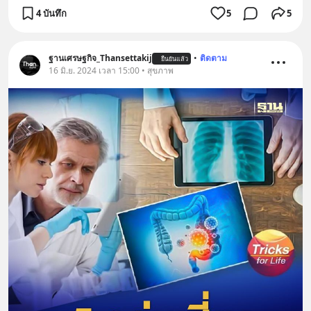
4 บันทึก
5
5
ฐานเศรษฐกิจ_Thansettakij
•
ติดตาม
ยืนยันแล้ว
16 มิ.ย. 2024 เวลา 15:00 • สุขภาพ