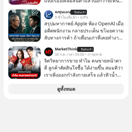
แจ้งเรื่องเคลมสินค้าแล้วบอกว่าจะคืน
เงิน คุณวิยะดาจะได้เงินจริง หรือเป็น
ลงทุนแมน
ยืนยันแล้ว
เรื่องจ้อจี้ หาคำตอบได้ที่ “ป้าเก๋าเล่ากล
9 ชั่วโมงที่แล้ว • ธุรกิจ
โกง” EP4 ตอน “เขาบอกว่าจะได้เงิน
สรุปมหากาพย์ Apple ฟ้อง OpenAI เมื่อ
คืน” #ป้าเก๋าเล่ากลโกง #แก้เกมกลโกง
อดีตพนักงาน กลายประเด็น ขโมยความ
#อยู่อย่างยั่งยืน #Cybersecurity #เตือน
ลับทางการค้า ถ้าเพื่อนเก่าที่เคยทำงาน
ภัยออนไลน์
ด้วยกัน ทักมาขอให้เราช่วยหาไฟล์งาน
MarketThink
ยืนยันแล้ว
เก่าที่เขาเคยทำไว้ ตอนยังอยู่บริษัท
30 ก.ค. เวลา 03:00 • การตลาด
เดียวกัน
จิตวิทยาการขาย ทำไม คนขายหน้าตา
ดี ลูกค้าตัดสินใจซื้อ ได้ง่ายขึ้น สมมติว่า
เราเพิ่งออกกำลังกายเสร็จ แล้วหิวน้ำ
มาก ๆ แล้วเจอร้านขายน้ำอยู่สองร้านที่
ขายของเหมือนกันทุกอย่าง
ดูทั้งหมด