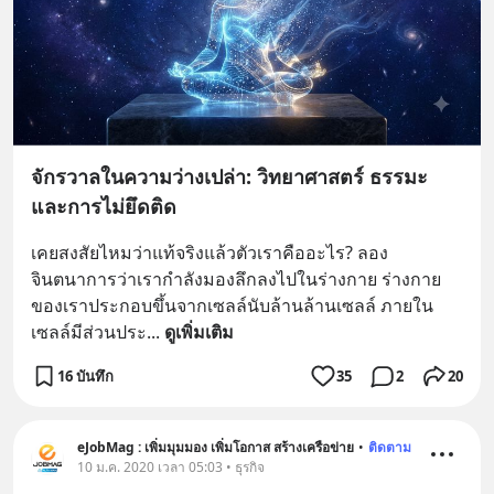
จักรวาลในความว่างเปล่า: วิทยาศาสตร์ ธรรมะ
และการไม่ยึดติด
เคยสงสัยไหมว่าแท้จริงแล้วตัวเราคืออะไร? ลอง
จินตนาการว่าเรากำลังมองลึกลงไปในร่างกาย ร่างกาย
ของเราประกอบขึ้นจากเซลล์นับล้านล้านเซลล์ ภายใน
เซลล์มีส่วนประ
... 
ดูเพิ่มเติม
16 บันทึก
35
2
20
eJobMag : เพิ่มมุมมอง เพิ่มโอกาส สร้างเครือข่าย
•
ติดตาม
10 ม.ค. 2020 เวลา 05:03 • ธุรกิจ