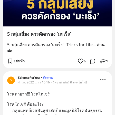
5 กลุ่มเสี่ยง ควรคัดกรอง ‘มะเร็ง’
5 กลุ่มเสี่ยง ควรคัดกรอง ‘มะเร็ง’ : Tricks for Life
... 
อ่าน
ต่อ
3 บันทึก
6
1
ScienceForYou
•
ติดตาม
S
4 ก.พ. 2022 เวลา 16:16 • วิทยาศาสตร์ & เทคโนโลยี
โรคหายาก!!! โรคโกเช่ร์
โรคโกเช่ร์ คืออะไร?
     กลุ่มแพทย์เวชพันธุศาสตร์ และมูลนิธิโรคพันธุกรรม