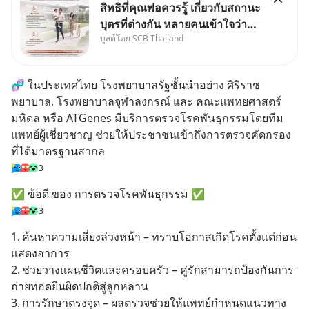
สิทธิที่คุณพ่อควรรู้ เกี่ยวกับสถานะ
บุตรที่ต่างกัน หลายคนเข้าใจว่า
บูสต์โดย SCB Thailand
"เมื่อเป็นลูกของพ่อและแม่ ก็ย่อม
เป็นบุตรชอบด้วยกฎหมายของทั้ง
สองฝ่าย" แต่ในความเป็นจริง
🧬 ในประเทศไทย โรงพยาบาลรัฐชั้นนำอย่าง ศิริราช
กฎหมายไทยไม่ได้กำหนดไว้แบบ
พยาบาล, โรงพยาบาลจุฬาลงกรณ์ และ คณะแพทยศาสตร์
นั้น
มหิดล หรือ ATGenes มีบริการตรวจโรคพันธุกรรมโดยทีม
แพทย์ผู้เชี่ยวชาญ ช่วยให้ประชาชนเข้าถึงการตรวจคัดกรอง
ที่ได้มาตรฐานสากล
3
✅ ข้อดี ของ การตรวจโรคพันธุกรรม ✅
3
1.	ค้นหาความเสี่ยงล่วงหน้า – ทราบโอกาสเกิดโรคตั้งแต่ก่อน
แสดงอาการ
2.	ช่วยวางแผนชีวิตและครอบครัว – คู่รักสามารถป้องกันการ
ถ่ายทอดยีนผิดปกติสู่ลูกหลาน
3.	การรักษาตรงจุด – ผลตรวจช่วยให้แพทย์กำหนดแนวทาง