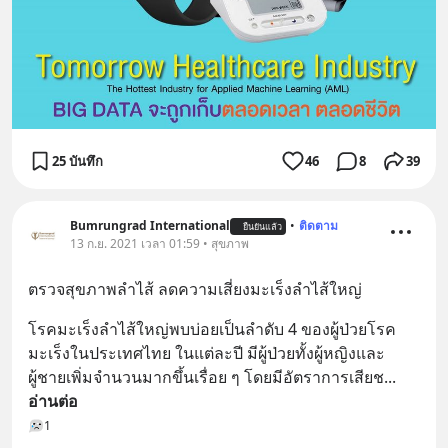
25 บันทึก
46
8
39
Bumrungrad International
•
ติดตาม
ยืนยันแล้ว
13 ก.ย. 2021 เวลา 01:59 • สุขภาพ
ตรวจสุขภาพลำไส้ ลดความเสี่ยงมะเร็งลำไส้ใหญ่
โรคมะเร็งลำไส้ใหญ่พบบ่อยเป็นลำดับ 4 ของผู้ป่วยโรค
มะเร็งในประเทศไทย ในแต่ละปี มีผู้ป่วยทั้งผู้หญิงและ
ผู้ชายเพิ่มจำนวนมากขึ้นเรื่อย ๆ โดยมีอัตราการเสียช
... 
อ่านต่อ
1