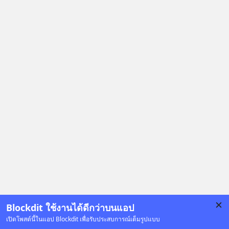
https://www.tharadhol.com/geek-
story-ep827-is-a-colony-on-mars-
real/ ติดตามสาระดี ๆ อัพเดททุกวันผ่าน
Line OA ด.ดล Blog คลิกเลย -->
https://lin.ee/aMEkyNA
========================= 📣
สนับสนุนโดย 📣
=========================
เครียด หลับยาก ผมอยากแนะนำ
ผลิตภัณฑ์เสริมอาหาร Diip CBD ช่วย
บรรเทาความเครียด ลดความวิตกกังวล
เพิ่มการผ่อนคลาย ซึ่งช่วยให้การนอน
หลับมีประสิทธิภาพมากยิ่งขึ้น 📍 สนใจ
สั่งซื้อสินค้า Diip CBD 💬 LINE :
@diipgeek 🔗 หรือกดลิงก์
https://lin.ee/U91Fzyz
Blockdit ใช้งานได้ดีกว่าบนแอป
เปิดโพสต์นี้ในแอป Blockdit เพื่อรับประสบการณ์เต็มรูปแบบ