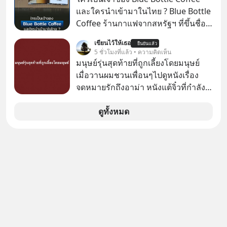
ทำไมบรรดาผู้นำเทคโนโลยีถึงยัง
คืน” #ป้าเก๋าเล่ากลโกง #แก้เกมกลโกง
และใครนำเข้ามาในไทย ? Blue Bottle
พยายามหลอกขายฝันลมๆ แล้งๆ นี้ให้
#อยู่อย่างยั่งยืน #Cybersecurity #เตือน
Coffee ร้านกาแฟจากสหรัฐฯ ที่ขึ้นชื่อ
กับคนทั้งโลก พวกเขากำลังซ่อนความ
ภัยออนไลน์
เรื่องความพิถีพิถัน กำลังจะเปิดสาขา
ลับอะไรไว้เบื้องหลังโปรเจกต์อวกาศที่
เขียนไว้ให้เธอ
ยืนยันแล้ว
แรกในประเทศไทย ที่ Central Park
5 ชั่วโมงที่แล้ว • ความคิดเห็น
ผลาญทรัพยากรมหาศาล วันนี้เราจะมา
มนุษย์รุ่นสุดท้ายที่ถูกเลี้ยงโดยมนุษย์
กะเทาะเปลือกความลวงโลกนี้กัน ใครที่
เมื่อวานผมชวนเพื่อนๆไปดูหนังเรื่อง
คิดว่าอนาคตของมนุษยชาติอยู่บนดาว
จดหมายรักถึงอาม่า หนังแต้จิ๋วที่กำลัง
ดวงอื่น เลือกฟังกันได้เลยนะครับ อย่า
โด่งดังทั่วโลกอยู่ในตอนนี้ เหตุเกิดจาก
ลืมกด Follow ติดตาม PodCast ช่อง
ป๊าผมเห็นโปสเตอร์หนังเรื่องนี้หลาย
ดูทั้งหมด
Geek Forever’s Podcast ของผมกัน
เดือนก่อนและอยากดูมาก ด้วยเพราะว่า
ด้วยนะครับ 🎧 ฟังผ่าน Spotify :
อากงก็มาจากเมืองจีน ป๊าก็พูดแต้จิ๋วได้
https://tinyurl.com/3yma5h3e 🎧
มีเรื่องราวมีความผูกพันที่ได้ยินตั้งแต่
ฟังผ่าน Apple Podcast :
เด็ก
https://apple.co/2lEqPPg 🎧 ฟังผ่าน
Podbean :
https://tinyurl.com/4kurcs6x 🎧 ฟัง
ผ่าน Youtube :
https://youtu.be/W2U60tbaMqM
The original article appeared here