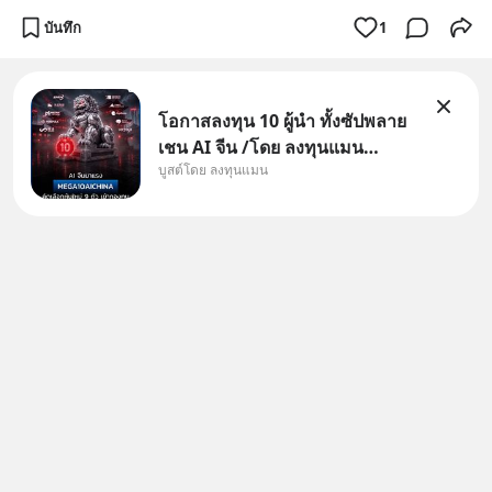
บันทึก
1
โอกาสลงทุน 10 ผู้นำ ทั้งซัปพลาย
เชน AI จีน /โดย ลงทุนแมน
บูสต์โดย ลงทุนแมน
✅ลงทุนตรง คัด 10 ผู้นำเน้น ๆ ใน
ธีม AI จีน ✅คัดเลือกหุ้นใหม่ 9 ตัว
เข้ากองทุน ✅ร่วมเป็นเจ้าของผู้นำ
AI จีน ตั้งแต่โรงงานผลิตชิป หน่วย
ความจำ โมเดล