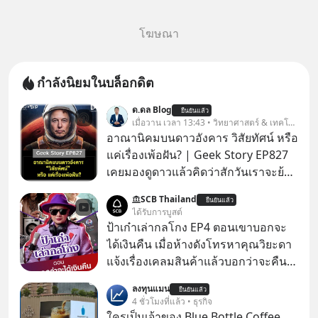
โฆษณา
กำลังนิยมในบล็อกดิต
ด.ดล Blog
ยืนยันแล้ว
เมื่อวาน เวลา 13:43 • วิทยาศาสตร์ & เทคโนโลยี
อาณานิคมบนดาวอังคาร วิสัยทัศน์ หรือ
แค่เรื่องเพ้อฝัน? | Geek Story EP827
เคยมองดูดาวแล้วคิดว่าสักวันเราจะย้าย
ไปอยู่บนดาวอังคารตามที่ Elon Musk
SCB Thailand
ยืนยันแล้ว
หรือ Jeff Bezos บอกไว้หรือเปล่า ภาพ
ได้รับการบูสต์
ฝันที่มหาเศรษฐีซิลิคอนแวลลีย์วาดไว้ว่า
ป้าเก๋าเล่ากลโกง EP4 ตอนเขาบอกจะ
มนุษย์นับล้านจะไปสร้างอาณานิคม
ได้เงินคืน เมื่อห้างดังโทรหาคุณวิยะดา
ใหม่ ล้อมรอบด้วยเทคโนโลยีสุดล้ำ อาจ
แจ้งเรื่องเคลมสินค้าแล้วบอกว่าจะคืน
จะฟังดูน่าตื่นเต้น แต่ความจริงที่ถูกซ่อน
เงิน คุณวิยะดาจะได้เงินจริง หรือเป็น
ลงทุนแมน
ไว้ใต้พรมคือ ดาวอังคารเป็นเพียงนรกที่
ยืนยันแล้ว
เรื่องจ้อจี้ หาคำตอบได้ที่ “ป้าเก๋าเล่ากล
4 ชั่วโมงที่แล้ว • ธุรกิจ
เต็มไปด้วยรังสีมรณะและฝุ่นพิษ แล้ว
โกง” EP4 ตอน “เขาบอกว่าจะได้เงิน
ใครเป็นเจ้าของ Blue Bottle Coffee