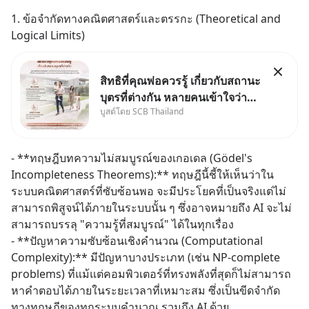
1. ข้อจำกัดทางคณิตศาสตร์และตรรกะ (Theoretical and 
Logical Limits)
สิทธิที่คุณพ่อควรรู้ เกี่ยวกับสถานะ
บุตรที่ต่างกัน หลายคนเข้าใจว่า
บูสต์โดย SCB Thailand
"เมื่อเป็นลูกของพ่อและแม่ ก็ย่อม
เป็นบุตรชอบด้วยกฎหมายของทั้ง
สองฝ่าย" แต่ในความเป็นจริง
- **ทฤษฎีบทความไม่สมบูรณ์ของเกอเดล (Gödel's 
กฎหมายไทยไม่ได้กำหนดไว้แบบ
Incompleteness Theorems):** ทฤษฎีนี้ชี้ให้เห็นว่าใน
นั้น
ระบบคณิตศาสตร์ที่ซับซ้อนพอ จะมีประโยคที่เป็นจริงแต่ไม่
สามารถพิสูจน์ได้ภายในระบบนั้น ๆ ซึ่งอาจหมายถึง AI จะไม่
สามารถบรรลุ "ความรู้ที่สมบูรณ์" ได้ในทุกเรื่อง
- **ปัญหาความซับซ้อนเชิงคำนวณ (Computational 
Complexity):** มีปัญหาบางประเภท (เช่น NP-complete 
problems) ที่แม้แต่คอมพิวเตอร์ที่ทรงพลังที่สุดก็ไม่สามารถ
หาคำตอบได้ภายในระยะเวลาที่เหมาะสม ซึ่งเป็นขีดจำกัด
ทางทฤษฎีของทุกระบบคำนวณ รวมถึง AI ด้วย