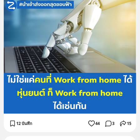
12 บันทึก
44
3
15