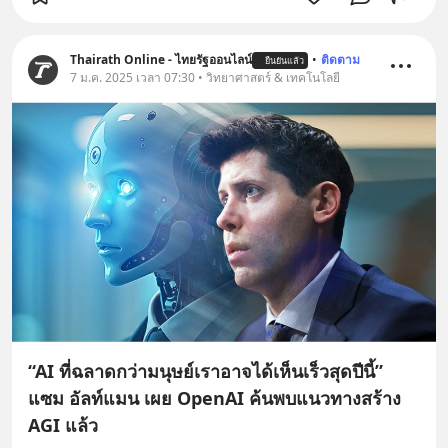
Thairath Online - ไทยรัฐออนไลน์
•
ติดตาม
ยืนยันแล้ว
7 ม.ค. 2025 เวลา 07:30 • วิทยาศาสตร์ & เทคโนโลยี
“AI ที่ฉลาดกว่ามนุษย์เราอาจได้เห็นเร็วสุดปีนี้”
แซม อัลท์แมน เผย OpenAI ค้นพบแนวทางสร้าง
AGI แล้ว