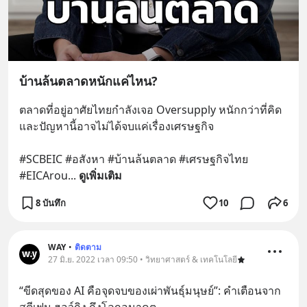
บ้านล้นตลาดหนักแค่ไหน?
ตลาดที่อยู่อาศัยไทยกำลังเจอ Oversupply หนักกว่าที่คิด 
และปัญหานี้อาจไม่ได้จบแค่เรื่องเศรษฐกิจ 
#SCBEIC #อสังหา #บ้านล้นตลาด #เศรษฐกิจไทย 
#EICArou
... 
ดูเพิ่มเติม
8 บันทึก
10
6
WAY
•
ติดตาม
27 มิ.ย. 2022 เวลา 09:50 • วิทยาศาสตร์ & เทคโนโลยี
“ขีดสุดของ AI คือจุดจบของเผ่าพันธุ์มนุษย์”: คำเตือนจาก 