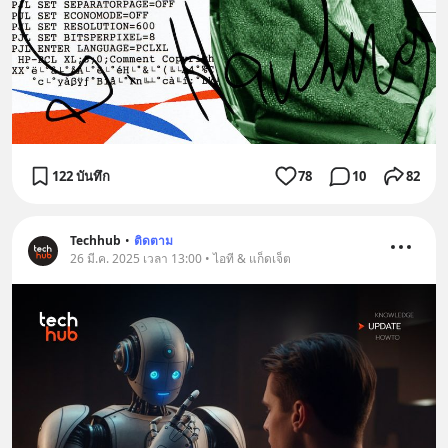
122 บันทึก
78
10
82
Techhub
•
ติดตาม
26 มี.ค. 2025 เวลา 13:00 • ไอที & แก็ดเจ็ต