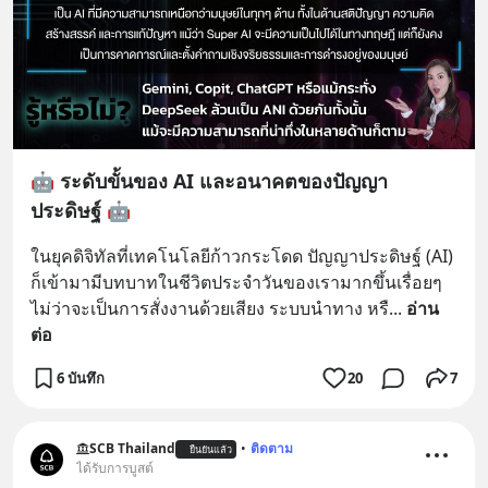
🤖 ระดับขั้นของ AI และอนาคตของปัญญา
ประดิษฐ์ 🤖
ในยุคดิจิทัลที่เทคโนโลยีก้าวกระโดด ปัญญาประดิษฐ์ (AI) 
ก็เข้ามามีบทบาทในชีวิตประจำวันของเรามากขึ้นเรื่อยๆ 
ไม่ว่าจะเป็นการสั่งงานด้วยเสียง ระบบนำทาง หรื
... 
อ่าน
ต่อ
6 บันทึก
20
7
SCB Thailand
•
ติดตาม
ยืนยันแล้ว
ได้รับการบูสต์