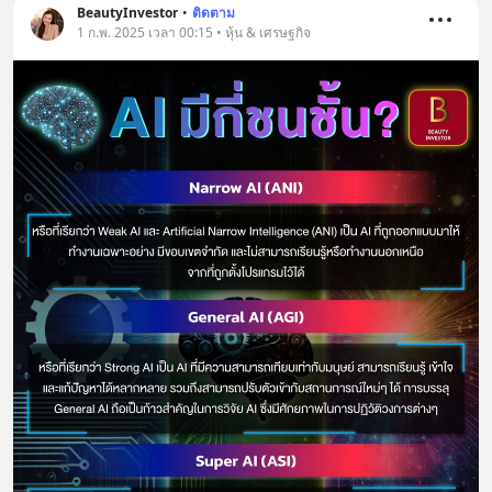
BeautyInvestor
•
ติดตาม
1 ก.พ. 2025 เวลา 00:15 • หุ้น & เศรษฐกิจ