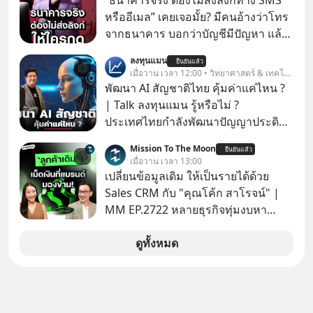
“ธนาคารจริง ต้องไม่ส่งลิงก์ทาง SMS
หรืออีเมล” เคยเจอมั้ย? มีคนอ้างว่าโทร
จากธนาคาร บอกว่าบัญชีมีปัญหา แล้ว
ให้กดลิงก์โน่นนี่ หรือสแกนคิวอาร์โค้ด
ลงทุนแมน
ยืนยันแล้ว
ทันที มาฟัง “ป้าเก๋าเล่ากลโกง” เพื่อรู้ทัน
เมื่อวาน เวลา 12:00 • วิทยาศาสตร์ & เทคโนโลยี
มุกหลอกลวงในคราบความน่าเชื่อถือ
พัฒนา AI สัญชาติไทย คุ้มค่าแค่ไหน ?
กันค่ะ #แก้เกมกลโกง #ป้าเก๋าเล่ากล
| Talk ลงทุนแมน รู้หรือไม่ ?
โกง #LivesSustainably #อยู่อย่าง
ประเทศไทยกำลังพัฒนาปัญญาประดิษฐ์
ยั่งยืน #CyberSecurity #ป้าเก๋า
หรือ AI เป็นของตัวเอง ภายใต้ชื่อ
Mission To The Moon
#FraudEducation #FinancialLiteracy
ยืนยันแล้ว
“ThaiLLM” เพื่อให้คนไทยมีโครงสร้าง
เมื่อวาน เวลา 13:00
#DigitalBankWithHumanTouch
พื้นฐานด้าน AI ที่เข้าใจภาษาไทย และ
เปลี่ยนข้อมูลเดิม ให้เป็นรายได้ด้วย
บริบททางสังคมไทยได้เป็นอย่างดี
Sales CRM กับ "คุณโค้ก สาโรจน์" |
คำถามคือ การลงมือพัฒนา AI ของ
MM EP.2722 หลายธุรกิจทุ่มงบหา
ประเทศจะคุ้มค่าแค่ไหน ? และหลังจาก
ลูกค้าใหม่ไม่หยุด ทั้งที่คนที่ซื้อของไป
นำ ThaiLLM มาใช้จริง จะเกิดอะไรขึ้น
แล้ว คือกลุ่มที่มีโอกาสซื้อซ้ำสูงที่สุด แต่
ดูทั้งหมด
กับสังคมไทย ธุรกิจไทย และเศรษฐกิจ
กลับปล่อยให้เงียบหายไปโดยไม่รู้ตัว ใน
ไทยบ้าง ? ร่วมวิเคราะห์เรื่องนี้ผ่านมุม
Mission To The Moon EP นี้ เราจะมา
มองของ ดร.อภิวดี ปิยธรรมรงค์ ผู้
คุยกับคุณโค้ก สาโรจน์ อธิวิทวัส CEO
เชี่ยวชาญอาวุโสด้านบูรณาการข้อมูล
& Founder, Wisible ผู้มีประสบการณ์