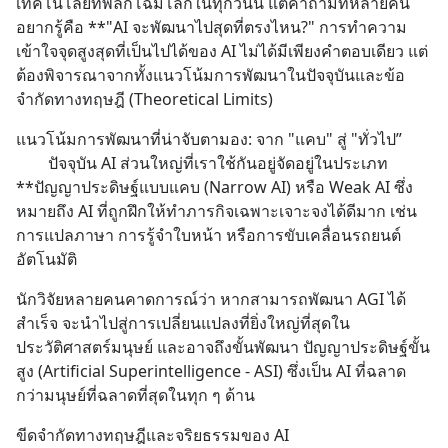
เทคโนโลยีที่พลิกโฉมโลกในทุกวันนี้ แต่คำถามที่หลายคน
อยากรู้คือ **"AI จะพัฒนาไปสุดที่ตรงไหน?" การทำความ
เข้าใจจุดสูงสุดที่เป็นไปได้ของ AI ไม่ได้มีเพียงคำตอบเดียว แต่
ต้องพิจารณาจากทั้งแนวโน้มการพัฒนาในปัจจุบันและข้อ
จำกัดทางทฤษฎี (Theoretical Limits)
แนวโน้มการพัฒนาที่น่าจับตามอง: จาก "แคบ" สู่ "ทั่วไป”
        ปัจจุบัน AI ส่วนใหญ่ที่เราใช้กันอยู่จัดอยู่ในประเภท 
**ปัญญาประดิษฐ์แบบแคบ (Narrow AI) หรือ Weak AI ซึ่ง
หมายถึง AI ที่ถูกฝึกให้ทำภารกิจเฉพาะเจาะจงได้ดีมาก เช่น 
การแปลภาษา การรู้จำใบหน้า หรือการขับเคลื่อนรถยนต์
อัตโนมัติ
นักวิจัยหลายคนคาดการณ์ว่า หากสามารถพัฒนา AGI ได้
สำเร็จ จะนำไปสู่การเปลี่ยนแปลงที่ยิ่งใหญ่ที่สุดใน
ประวัติศาสตร์มนุษย์ และอาจถึงขั้นพัฒนา ปัญญาประดิษฐ์ขั้น
สูง (Artificial Superintelligence - ASI) ซึ่งเป็น AI ที่ฉลาด
กว่ามนุษย์ที่ฉลาดที่สุดในทุก ๆ ด้าน
ขีดจำกัดทางทฤษฎีและจริยธรรมของ AI