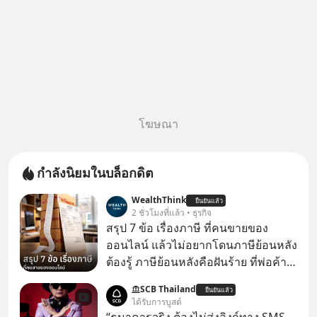
โฆษณา
กำลังนิยมในบล็อกดิต
WealthThink
ยืนยันแล้ว
2 ชั่วโมงที่แล้ว • ธุรกิจ
สรุป 7 ข้อ เรื่องภาษี ที่คนขายของ
ออนไลน์ แล้วไม่อยากโดนภาษีย้อนหลัง
ต้องรู้ ภาษีย้อนหลังคือฝันร้าย ที่พ่อค้า
แม่ค้าคนไหนก็คงไม่อยากพบเจอ
SCB Thailand
ยืนยันแล้ว
ได้รับการบูสต์