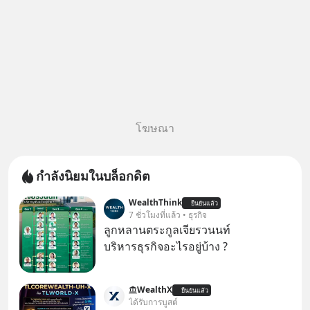
โฆษณา
กำลังนิยมในบล็อกดิต
WealthThink
ยืนยันแล้ว
7 ชั่วโมงที่แล้ว • ธุรกิจ
ลูกหลานตระกูลเจียรวนนท์
บริหารธุรกิจอะไรอยู่บ้าง ?
WealthX
ยืนยันแล้ว
ได้รับการบูสต์