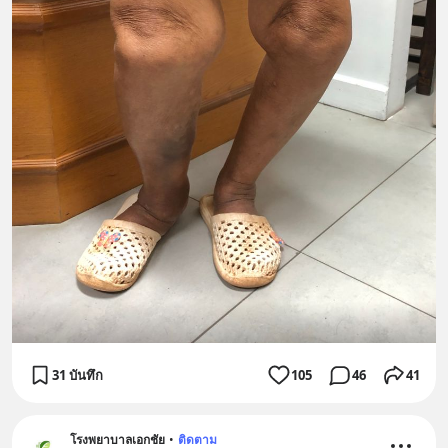
31 บันทึก
105
46
41
โรงพยาบาลเอกชัย
•
ติดตาม