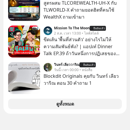
สูตรผสม TLCOREWEALTH-UH-X กับ
TLWORLD-X คำถามยอดฮิตที่คนใช้
WealthX ถามเข้ามา
Mission To The Moon
ยืนยันแล้ว
2 ส.ค. เวลา 13:00 • ไลฟ์สไตล์
ขีดเส้น ‘พื้นที่ส่วนตัว’ อย่างไรไม่ให้
ความสัมพันธ์พัง? | แอปเท๋ Dinner
Talk EP.39 ถ้าวันหนึ่งการปฏิเสธของ
เราทำให้อีกฝ่ายรู้สึกเจ็บปวด คิดว่าเรา
วินทร์ เลียววาริณ
ยืนยันแล้ว
ตั้งกำแพงใส่และมองว่าเราเห็นแก่ตัวทั้ง
วันนี้ เวลา 00:00 • หนังสือ
ที่เราเองก็ไม่เคยปฏิเสธใครอย่างนี้มา
Blockdit Originals คุยกับ วินทร์ เลียว
ก่อน แต่พอตั้งใจจะ ‘สร้างขอบเขต’ เพื่อ
วาริณ ตอน 30 คำถาม 1
ตัวเองดูสักครั้ง กลับทำให้เกิดรอยร้าว
ในความสัมพันธ์เสียอย่างนั้น โดยราย
การแอปเท๋ Dinner Talk ในวันนี้โฮสต์
ดูทั้งหมด
ทั้ง 2 ท่าน แทป-รวิศ หาญอุตสาหะ และ
เอ๋ นิ้วกลม-สราวุธ เฮ้งสวัสดิ์ จะพาทุก
คนไปสำรวจวิธีสร้างขอบเขตเพื่อรักษา