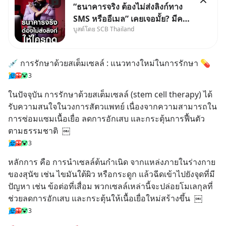
“ธนาคารจริง ต้องไม่ส่งลิงก์ทาง
SMS หรืออีเมล” เคยเจอมั้ย? มีคน
บูสต์โดย SCB Thailand
อ้างว่าโทรจากธนาคาร บอกว่า
บัญชีมีปัญหา แล้วให้กดลิงก์โน่นนี่
หรือสแกนคิวอาร์โค้ดทันที มาฟัง
💉 การรักษาด้วยสเต็มเซลล์ : แนวทางใหม่ในการรักษา 💊
“ป้าเก๋าเล่ากลโกง” เพื่อรู้ทันมุก
3
หลอกลวงในคราบ
ในปัจจุบัน การรักษาด้วยสเต็มเซลล์ (stem cell therapy) ได้
รับความสนใจในวงการสัตวแพทย์ เนื่องจากความสามารถใน
การซ่อมแซมเนื้อเยื่อ ลดการอักเสบ และกระตุ้นการฟื้นตัว
ตามธรรมชาติ  ￼
3
หลักการ คือ การนำเซลล์ต้นกำเนิด จากแหล่งภายในร่างกาย
ของสุนัข เช่น ไขมันใต้ผิว หรือกระดูก แล้วฉีดเข้าไปยังจุดที่มี
ปัญหา เช่น ข้อต่อที่เสื่อม พวกเซลล์เหล่านี้จะปล่อยโมเลกุลที่
ช่วยลดการอักเสบ และกระตุ้นให้เนื้อเยื่อใหม่สร้างขึ้น  ￼
3