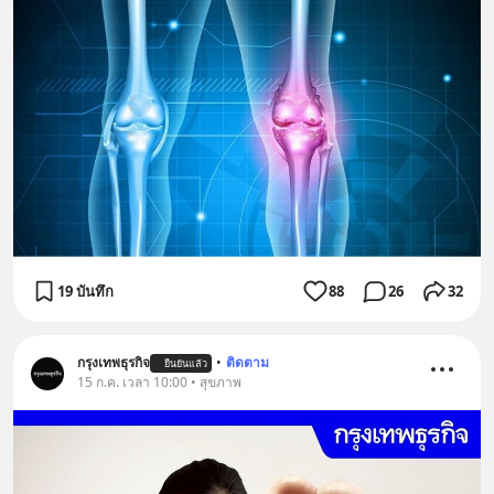
19 บันทึก
88
26
32
กรุงเทพธุรกิจ
•
ติดตาม
ยืนยันแล้ว
15 ก.ค. เวลา 10:00 • สุขภาพ