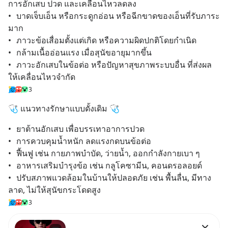
การอักเสบ ปวด และเคลื่อนไหวลดลง
•	บาดเจ็บเอ็น หรือกระดูกอ่อน หรือฉีกขาดของเอ็นที่รับภาระ
มาก
•	ภาวะข้อเสื่อมตั้งแต่เกิด หรือความผิดปกติโดยกำเนิด
•	กล้ามเนื้ออ่อนแรง เมื่อสุนัขอายุมากขึ้น
•	ภาวะอักเสบในข้อต่อ หรือปัญหาสุขภาพระบบอื่น ที่ส่งผล
ให้เคลื่อนไหวจำกัด
3
🩺 แนวทางรักษาแบบดั้งเดิม 🩺
•	ยาต้านอักเสบ เพื่อบรรเทาอาการปวด
•	การควบคุมน้ำหนัก ลดแรงกดบนข้อต่อ
•	ฟื้นฟู เช่น กายภาพบำบัด, ว่ายน้ำ, ออกกำลังกายเบา ๆ
•	อาหารเสริมบำรุงข้อ เช่น กลูโคซามีน, คอนดรอลอยด์
•	ปรับสภาพแวดล้อมในบ้านให้ปลอดภัย เช่น พื้นลื่น, มีทาง
ลาด, ไม่ให้สุนัขกระโดดสูง
3