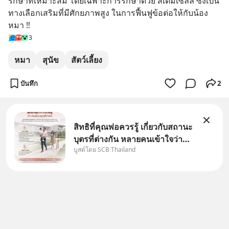
รักษาที่เหมาะสม โดยเฉพาะการรักษาด้วย สเต็มเซลล์ ซึ่งเป็น
ทางเลือกเสริมที่มีศักยภาพสูง ในการฟื้นฟูข้อต่อให้กับน้อง
หมา ‼️
3
หมา
สุนัข
สัตว์เลี้ยง
บันทึก
2
สิทธิที่คุณพ่อควรรู้ เกี่ยวกับสถานะ
บุตรที่ต่างกัน หลายคนเข้าใจว่า
บูสต์โดย SCB Thailand
"เมื่อเป็นลูกของพ่อและแม่ ก็ย่อม
เป็นบุตรชอบด้วยกฎหมายของทั้ง
สองฝ่าย" แต่ในความเป็นจริง
กฎหมายไทยไม่ได้กำหนดไว้แบบ
นั้น