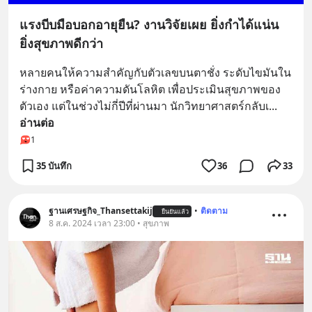
แรงบีบมือบอกอายุยืน? งานวิจัยเผย ยิ่งกำได้แน่น
ยิ่งสุขภาพดีกว่า
หลายคนให้ความสำคัญกับตัวเลขบนตาชั่ง ระดับไขมันใน
ร่างกาย หรือค่าความดันโลหิต เพื่อประเมินสุขภาพของ
ตัวเอง แต่ในช่วงไม่กี่ปีที่ผ่านมา นักวิทยาศาสตร์กลับเ
... 
อ่านต่อ
1
35 บันทึก
36
33
ฐานเศรษฐกิจ_Thansettakij
•
ติดตาม
ยืนยันแล้ว
8 ส.ค. 2024 เวลา 23:00 • สุขภาพ