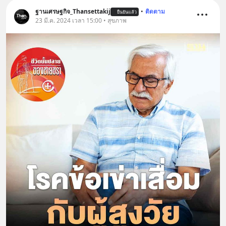
ฐานเศรษฐกิจ_Thansettakij
•
ติดตาม
ยืนยันแล้ว
23 มี.ค. 2024 เวลา 15:00 • สุขภาพ