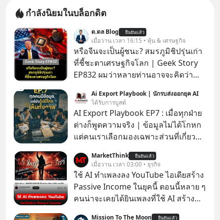
กำลังนิยมในบล็อกดิต
ด.ดล Blog
ยืนยันแล้ว
เมื่อวาน เวลา 16:15 • หุ้น & เศรษฐกิจ
หรือจีนจะเป็นผู้ชนะ? สมรภูมิชิปรุ่นเก่า
ที่ชี้ชะตาเศรษฐกิจโลก | Geek Story
EP832 ผมว่าหลายท่านอาจจะคิดว่า
สงครามชิปมีแค่เรื่อง AI ล้ำๆ ใช่ไหม?
Ai Export Playbook | นักรบส่งออกยุค AI
คิดใหม่ได้เลยครับ! ในขณะที่โลกโฟกัส
ได้รับการบูสต์
ชิป 3 นาโนเมตร แต่จีนกำลังเดินเกมที่
AI Export Playbook EP7 : เมื่อทุกฝ่าย
น่ากลัวกว่า โดยการเข้ายึดครองตลาด
ต่างก็พูดความจริง | ข้อมูลไม่ได้โกหก
‘Legacy Chips’ หรือชิปรุ่นเก่า ฟังดูไร้
แต่คนเราเลือกมองเฉพาะส่วนที่เกี่ยวกับ
ค่า แต่มันคือหัวใจที่ซ่อนอยู่ในรถยนต์
ตัวเองเสมอ
MarketThink
EV, อุปกรณ์การแพทย์ ไปจนถึง
ยืนยันแล้ว
เมื่อวาน เวลา 03:00 • ธุรกิจ
ขีปนาวุธ! จีนกำลังใช้ ‘Playbook’ เดิมที่
ใช้ AI ทำเพลงลง YouTube ไอเดียสร้าง
เคยใช้ถล่มตลาดโซล่าเซลล์มาแล้ว คือ
Passive Income ในยุคนี้ ตอนนี้หลาย ๆ
การทุ่มเงินอุดหนุนมหาศาลจนราคาพัง
คนน่าจะเคยได้ยินเพลงที่ใช้ AI สร้าง
ทลาย ถ้าตะวันตกแก้เกมไม่ได้ อเมริกา
ผ่านหูกันมาบ้าง เช่น เพลง “ไม่มีใคร
อาจต้องยอมจำนนและส่งมอบกุญแจ
Mission To The Moon
ยืนยันแล้ว