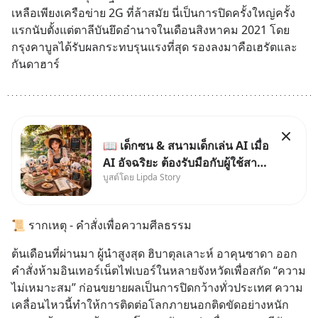
เหลือเพียงเครือข่าย 2G ที่ล้าสมัย นี่เป็นการปิดครั้งใหญ่ครั้ง
แรกนับตั้งแต่ตาลีบันยึดอำนาจในเดือนสิงหาคม 2021 โดย
กรุงคาบูลได้รับผลกระทบรุนแรงที่สุด รองลงมาคือเฮรัตและ
กันดาฮาร์
📖 เด็กซน & สนามเด็กเล่น AI เมื่อ
AI อัจฉริยะ ต้องรับมือกับผู้ใช้สาย
บูสต์โดย Lipda Story
กาว...ผู้ซึ่งเข้าใจคำว่า "สายกาว"
ผิดมาตลอดเกือบปี 🤣
📜 รากเหตุ - คำสั่งเพื่อความศีลธรรม
ต้นเดือนที่ผ่านมา ผู้นำสูงสุด ฮิบาตุลเลาะห์ อาคุนซาดา ออก
คำสั่งห้ามอินเทอร์เน็ตไฟเบอร์ในหลายจังหวัดเพื่อสกัด “ความ
ไม่เหมาะสม” ก่อนขยายผลเป็นการปิดกว้างทั่วประเทศ ความ
เคลื่อนไหวนี้ทำให้การติดต่อโลกภายนอกติดขัดอย่างหนัก 