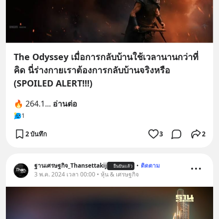
The Odyssey เมื่อการกลับบ้านใช้เวลานานกว่าที่
คิด นี่ร่างกายเราต้องการกลับบ้านจริงหรือ
(SPOILED ALERT!!!)
🔥 264.1
... 
อ่านต่อ
1
2 บันทึก
3
2
ฐานเศรษฐกิจ_Thansettakij
•
ติดตาม
ยืนยันแล้ว
3 พ.ค. 2024 เวลา 00:00 • หุ้น & เศรษฐกิจ