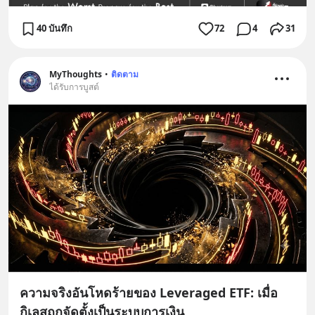
40 บันทึก
72
4
31
MyThoughts
•
ติดตาม
ได้รับการบูสต์
ความจริงอันโหดร้ายของ Leveraged ETF: เมื่อ
กิเลสถูกจัดตั้งเป็นระบบการเงิน