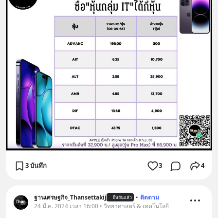
3 บันทึก
3
4
ฐานเศรษฐกิจ_Thansettakij
•
ติดตาม
ยืนยันแล้ว
24 มี.ค. 2024 เวลา 16:00 • วิทยาศาสตร์ & เทคโนโลยี