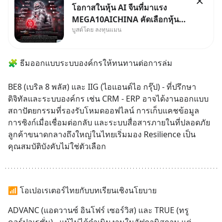
โอกาสในหุ้น AI จีนที่มาแรง
MEGA10AICHINA คัดเลือกหุ้น
บูสต์โดย ลงทุนแมน
ใหม่ 9 ตัว เข้ากองทุน.. ครอบคลุม
ทั้งซัปพลายเชน AI จีน พิเศษ ช่วง
3 - 19 ส.ค. 69 มีโปรโมชัน ลด
🧩 ธีมออกแบบระบบองค์กรให้ทนทานต่อการล่ม
50% ค่าธรรมเนียมซื้อ | ยอด 2
ล้านบาทขึ้นไป ฟรีค่าธรร
BE8 (เบริล 8 พลัส) และ IIG (ไอแอนด์ไอ กรุ๊ป) - ที่ปรึกษา
ดิจิทัลและระบบองค์กร เช่น CRM - ERP อาจได้งานออกแบบ
สถาปัตยกรรมที่รองรับโหมดออฟไลน์ การเก็บแคชข้อมูล 
การซิงก์เมื่อเชื่อมต่อกลับ และระบบสื่อสารภายในที่ปลอดภัย 
ลูกค้าขนาดกลางถึงใหญ่ในไทยเริ่มมอง Resilience เป็น
คุณสมบัติบังคับไม่ใช่ตัวเลือก
📶 โอเปอเรเตอร์ไทยกับบทเรียนเชิงนโยบาย
ADVANC (แอดวานซ์ อินโฟร์ เซอร์วิส) และ TRUE (ทรู 