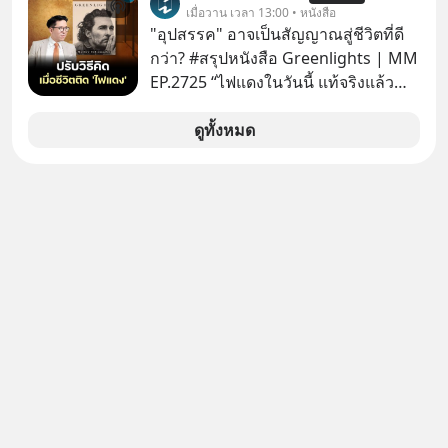
รู้ตัวเรา” จากช่องชื่อว่า UNHEARD
เมื่อวาน เวลา 13:00 • หนังสือ
ควบคุมโลกฮาร์ดแวร์ให้คู่แข่งอย่าง
MUSIC ที่ตอนนี้มียอดรับชมกว่า 26
"อุปสรรค" อาจเป็นสัญญาณสู่ชีวิตที่ดี
ถาวร สงครามที่โลกมองข้ามนี้ดุเดือด
ล้านครั้งแล้ว
กว่า? #สรุปหนังสือ Greenlights | MM
แค่ไหน? เลือกฟังกันได้เลยนะครับ อย่า
EP.2725 “ไฟแดงในวันนี้ แท้จริงแล้ว
ลืมกด Follow ติดตาม PodCast ช่อง
อาจเป็นสัญญาณไฟเขียวที่ยังไม่ถึงเวลา
Geek Forever’s Podcast ของผมกัน
เปลี่ยนสี” McConaughey ดาราดาวรุ่ง
ดูทั้งหมด
ด้วยนะครับ 🎧 ฟังผ่าน Spotify :
ในยุคหนึ่ง เคยปฏิเสธเงินค่าตัวหนังรอม
https://tinyurl.com/mr39sd7c 🎧 ฟัง
คอมที่สูงถึง 14.5 ล้านดอลลาร์ (หรือ
ผ่าน Apple Podcast :
ราว 500 ล้านบาท) เพียงเพราะเขาไม่
https://bit.ly/4g4xDwF 🎧 ฟังผ่าน
อยากขังตัวเองไว้ในกล่องเดิมๆ ผลที่
Podbean : https://bit.ly/4fTUURS 🎧
ตามมาคือ โทรศัพท์ของเขากลายเป็น
ฟังผ่าน Youtube :
ความเงียบสนิทนานถึง 14 เดือนเต็ม แต่
https://youtu.be/EUAWRVSAiXA The
ความเงียบและ "ไฟแดง" ในวันนั้นกลับ
original article appeared here
กลายเป็นการถอยหลังเพื่อตั้งหลัก จนส่ง
https://www.tharadhol.com/geek-
ให้เขาก้าวขึ้นไปยืนถือรางวัลออสการ์
story-ep832-or-will-china-win/
ในบทบาทที่เปลี่ยนชีวิตเขาไปตลอดกาล
ติดตามสาระดี ๆ อัพเดททุกวันผ่าน Line
ใน MM EP. นี้ เราจะมาร่วมถอดรหัส
OA ด.ดล Blog คลิกเลย -->
และปรับวิธีคิดกันว่า Greenlight (ไฟ
https://lin.ee/aMEkyNA
เขียว) จะสร้างมันขึ้นมาล่วงหน้าด้วย