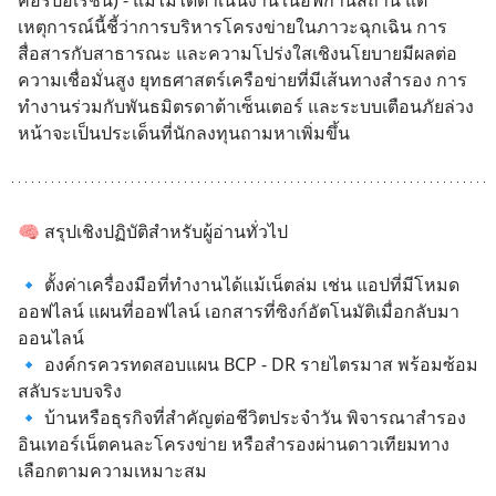
คอร์ปอเรชั่น) - แม้ไม่ได้ดำเนินงานในอัฟกานิสถาน แต่
เหตุการณ์นี้ชี้ว่าการบริหารโครงข่ายในภาวะฉุกเฉิน การ
สื่อสารกับสาธารณะ และความโปร่งใสเชิงนโยบายมีผลต่อ
ความเชื่อมั่นสูง ยุทธศาสตร์เครือข่ายที่มีเส้นทางสำรอง การ
ทำงานร่วมกับพันธมิตรดาต้าเซ็นเตอร์ และระบบเตือนภัยล่วง
หน้าจะเป็นประเด็นที่นักลงทุนถามหาเพิ่มขึ้น
🧠 สรุปเชิงปฏิบัติสำหรับผู้อ่านทั่วไป
🔹 ตั้งค่าเครื่องมือที่ทำงานได้แม้เน็ตล่ม เช่น แอปที่มีโหมด
ออฟไลน์ แผนที่ออฟไลน์ เอกสารที่ซิงก์อัตโนมัติเมื่อกลับมา
ออนไลน์
🔹 องค์กรควรทดสอบแผน BCP - DR รายไตรมาส พร้อมซ้อม
สลับระบบจริง
🔹 บ้านหรือธุรกิจที่สำคัญต่อชีวิตประจำวัน พิจารณาสำรอง
อินเทอร์เน็ตคนละโครงข่าย หรือสำรองผ่านดาวเทียมทาง
เลือกตามความเหมาะสม