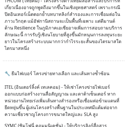
THCOM (ไทยคม) - โครงสร้างดาวเทียมสื่อสารและบริการที่
เกี่ยวเนื่องอาจถูกพูดถึงมากขึ้นในเชิงยุทธศาสตร์ เพราะกรณี
ปิดอินเทอร์เน็ตตอกย้ำบทบาทลิงก์สำรองและการเชื่อมต่อใน
ภาวะวิกฤต แม้อัฟกานิสถานจะเป็นพื้นที่เฉพาะ แต่ดีมานด์
ด้าน Resilience ในภูมิภาคเอเชียอาจเพิ่มการสอบถามบริการ
ลักษณะนี้ การรับรู้เชิงนโยบายที่สูงขึ้นมักหนุนการลงทุนระยะ
ยาวในโครงสร้างระบบมากกว่ากำไรระยะสั้นของไตรมาสใด
ไตรมาสหนึ่ง
🔧 ธีมไฟเบอร์ โครงข่ายทางเลือก และเส้นทางซ้ำซ้อน
ITEL (อินเตอร์ลิ้งค์ เทเลคอม) - ให้เช่าโครงข่ายไฟเบอร์ 
ออกแบบก่อสร้างงานสื่อสัญญาณ และดาต้าเซ็นเตอร์ หาก
หน่วยงานไทยเร่งเพิ่มเส้นทางสำรองหรือเชื่อมต่อข้ามแดนที่
ยืดหยุ่นขึ้น ผู้เล่นโครงสร้างพื้นฐานในประเทศมีแต้มต่อจาก
ความเชี่ยวชาญโครงการขนาดใหญ่และ SLA สูง
SYMC (ซิมโฟนี่ คอมมูนิเคชั่น) - ให้บริการลิงก์สื่อสาร