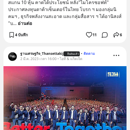
สแกน 10 หุ้น คาดได้ประโยชน์ หลัง"ไมโครซอฟท์" 
ประกาศลงทุนดาต้าเซ็นเตอร์ในไทย โบรก ฯ มองกลุ่มนิ
คมฯ , ธุรกิจพลังงานสะอาด และกลุ่มสื่อสาร ฯ ได้อานิสงส์ 
"บ
... 
อ่านต่อ
4 บันทึก
11
6
ฐานเศรษฐกิจ_Thansettakij
•
ติดตาม
ยืนยันแล้ว
2 มี.ค. 2023 เวลา 16:00 • ไอที & แก็ดเจ็ต