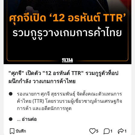
"ศุภจี" เปิดตัว "12 อรหันต์ TTR" รวมกูรูตัวท็อป
ผนึกกำลัง วางเกมการค้าไทย
●
รองนายกฯ ศุภจี สุธรรมพันธุ์ จัดตั้งคณะตัวแทนการ
ค้าไทย (TTR) โดยรวบรวมผู้เชี่ยวชาญด้านเศรษฐกิจ 
การค้า และอดีตนักการทูต
●
... 
อ่านต่อ
บันทึก
5
1
1