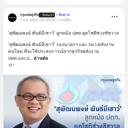
กรุงเทพธุรกิจ
•
ติดตาม
ยืนยันแล้ว
7 ส.ค. 2020 เวลา 03:30 • การเมือง
'สุพัฒนพงษ์ พันธ์มีเชาว์' ลูกหม้อ ปตท.ยุคโชติช่วงชัชวาล
'สุพัฒนพงษ์ พันธ์มีเชาว์' รองนายกฯ และ รมว.พลังงาน
คนใหม่ ที่จะใช้ประสบการณ์จากธุรกิจพลังงาน 
ปตท.และป
... 
อ่านต่อ
1