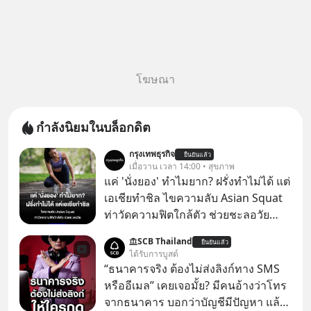
โฆษณา
กำลังนิยมในบล็อกดิต
กรุงเทพธุรกิจ
ยืนยันแล้ว
เมื่อวาน เวลา 14:00 • สุขภาพ
แค่ 'นั่งยอง' ทำไมยาก? ฝรั่งทำไม่ได้ แต่
เอเชียทำชิล ไขความลับ Asian Squat
ท่าวัดความฟิตใกล้ตัว ช่วยชะลอวัย
หลายคนอาจเคยเห็นคลิปไวรัลของชาว
SCB Thailand
ยืนยันแล้ว
ต่างชาติที่พยายามทำ “Asian Squat”
ได้รับการบูสต์
หรือการนั่งยองแบบคนเอเชีย แต่สุดท้าย
“ธนาคารจริง ต้องไม่ส่งลิงก์ทาง SMS
ก็เสียการทรงตัว ล้มหงายหลัง หรือไม่ก็
หรืออีเมล” เคยเจอมั้ย? มีคนอ้างว่าโทร
ต้องยกส้นเท้าขึ้น เพราะไม่สามารถนั่ง
จากธนาคาร บอกว่าบัญชีมีปัญหา แล้ว