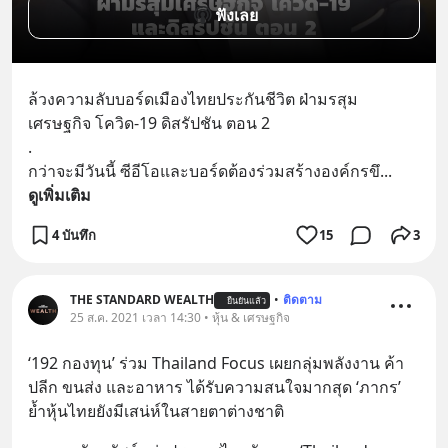
ฟังเลย
ล้วงความลับบอร์ดเมืองไทยประกันชีวิต ฝ่ามรสุม
เศรษฐกิจ โควิด-19 ดิสรัปชัน ตอน 2
.
กว่าจะมีวันนี้ ซีอีโอและบอร์ดต้องร่วมสร้างองค์กรขึ
... 
ดูเพิ่มเติม
4 บันทึก
15
3
THE STANDARD WEALTH
•
ติดตาม
ยืนยันแล้ว
25 ส.ค. 2021 เวลา 14:30 • หุ้น & เศรษฐกิจ
‘192 กองทุน’ ร่วม Thailand Focus เผยกลุ่มพลังงาน ค้า
ปลีก ขนส่ง และอาหาร ได้รับความสนใจมากสุด ‘ภากร’ 
ย้ำหุ้นไทยยังมีเสน่ห์ในสายตาต่างชาติ