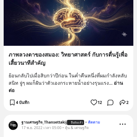
ภาพลวงตาของสมอง: วิทยาศาสตร์ กับการตื่นรู้เพื่อ
เสี้ยวนาทีสำคัญ
ย้อนกลับไปเมื่อสิบกว่าปีก่อน ในค่ำคืนหนึ่งที่ผมกำลังหลับ
สนิท จู่ๆ ผมก็ฝันว่าตัวเองกระหายน้ำอย่างรุนแรง
... 
อ่าน
ต่อ
4 บันทึก
12
2
ฐานเศรษฐกิจ_Thansettakij
•
ติดตาม
ยืนยันแล้ว
17 พ.ย. 2022 เวลา 05:00 • หุ้น & เศรษฐกิจ