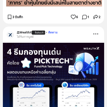
3 บันทึก
6
1
2
WealthX
•
ติดตาม
ยืนยันแล้ว
ได้รับการบูสต์