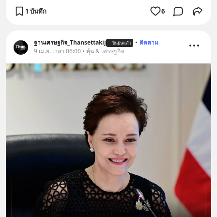
1 บันทึก
6
ฐานเศรษฐกิจ_Thansettakij
•
ติดตาม
ยืนยันแล้ว
9 เม.ย. เวลา 06:00 • หุ้น & เศรษฐกิจ