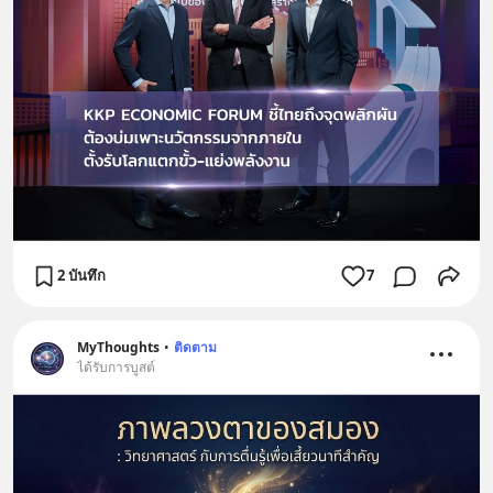
2 บันทึก
7
MyThoughts
•
ติดตาม
ได้รับการบูสต์