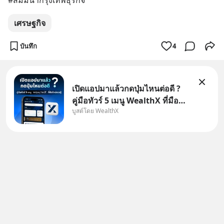
#สัมมนากรุงเทพธุรกิจ
เศรษฐกิจ
บันทึก
4
เปิดแอปมาแล้วกดปุ่มไหนต่อดี ?
คู่มือทัวร์ 5 เมนู WealthX ที่มือ
บูสต์โดย WealthX
ใหม่ควรรู้ สำหรับใครที่เพิ่งโหลด
แอปมา แต่ยังงง ๆ ไม่รู้ว่าต้องกด
ปุ่มไหนต่อ อ่านโพสต์นี้เลย
WealthX จะขอพาไปทัวร์ 5 เมนู
หลัก ที่จะทำให้คุ