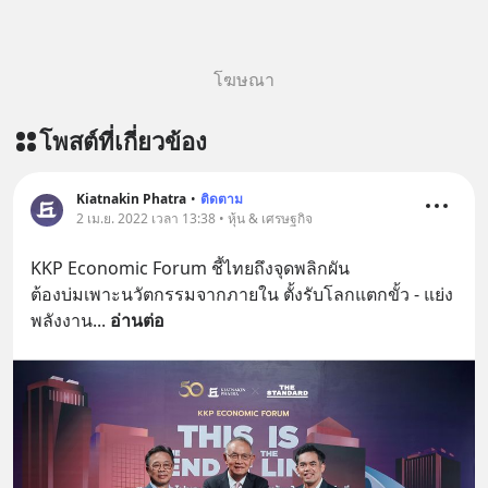
story-ep834-why-is-china-giving-
away-ai-for-free/ ติดตามสาระดี ๆ
อัพเดททุกวันผ่าน Line OA ด.ดล Blog
โฆษณา
คลิกเลย --> https://lin.ee/aMEkyNA
========================= 📣
โพสต์ที่เกี่ยวข้อง
สนับสนุนโดย 📣
=========================
เครียด หลับยาก ผมอยากแนะนำ
Kiatnakin Phatra
•
ติดตาม
2 เม.ย. 2022 เวลา 13:38 • หุ้น & เศรษฐกิจ
ผลิตภัณฑ์เสริมอาหาร Diip CBD ช่วย
บรรเทาความเครียด ลดความวิตกกังวล
KKP Economic Forum ชี้ไทยถึงจุดพลิกผัน 
เพิ่มการผ่อนคลาย ซึ่งช่วยให้การนอน
ต้องบ่มเพาะนวัตกรรมจากภายใน ตั้งรับโลกแตกขั้ว - แย่ง
หลับมีประสิทธิภาพมากยิ่งขึ้น 📍 สนใจ
พลังงาน
... 
อ่านต่อ
สั่งซื้อสินค้า Diip CBD 💬 LINE :
@diipgeek 🔗 หรือกดลิงก์
https://lin.ee/U91Fzyz