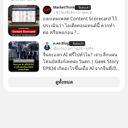
ค้างในท่านั้นได้
ให้กดลิงก์โน่นนี่ หรือสแกนคิวอาร์โค้ด
MarketThink
ยืนยันแล้ว
ทันที มาฟัง “ป้าเก๋าเล่ากลโกง” เพื่อรู้ทัน
1 ชั่วโมงที่แล้ว • การตลาด
มุกหลอกลวงในคราบความน่าเชื่อถือ
แจกเทมเพลต Content Scorecard ไว้
กันค่ะ #แก้เกมกลโกง #ป้าเก๋าเล่ากล
ประเมินว่า ไอเดียคอนเทนต์นี้ ควรทำ
โกง #LivesSustainably #อยู่อย่าง
ต่อ หรือพอก่อน ?
ยั่งยืน #CyberSecurity #ป้าเก๋า
https://docs.google.com/spreadsh
ด.ดล Blog
#FraudEducation #FinancialLiteracy
ยืนยันแล้ว
eets/d/1J0ZkTtNLjIWLZaxcK2dVL40i
เมื่อวาน เวลา 14:28 • ธุรกิจ
#DigitalBankWithHumanTouch
MZl4127-t4nWawpiK5I/copy
จีนจะแจก AI ฟรีไปทำไม? เจาะลึกแผน
โค่นบัลลังก์เทคตะวันตก | Geek Story
EP834 เกิดอะไรขึ้นเมื่อ AI จากจีนที่เปิด
ให้ใช้งานฟรี กลับทำผลงานได้เทียบเท่า
AI ระดับท็อปของอเมริกาที่ใช้เงินลงทุน
ดูทั้งหมด
สร้างกว่าร้อยล้านดอลลาร์
ปรากฏการณ์นี้ทำเอาซีอีโอผู้ทรง
อิทธิพลอย่าง Jensen Huang แห่ง
Nvidia ถึงกับออกปากเชียร์สุดตัวว่านี่
คืออนาคต แต่ในขณะเดียวกัน บริษัท
ยักษ์ใหญ่อย่าง OpenAI และ