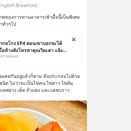
 English Breakfast
พของการทานอาหารเช้ามื้อนี้เป็นพิเศษ
ทั่วๆไป
เล่ากลโกง EP4 ตอนเขาบอกจะได้
เมื่อห้างดังโทรหาคุณวิยะดา แจ้ง
CB Thailand
ลมสินค้าแล้วบอกว่าจะคืนเงิน คุณ
้เงินจริง หรือเป็นเรื่องจ้อจี้ หา
ที่ “ป้าเก๋าเล่ากลโกง” EP4 ตอน
้นเคยกันอยู่แล้วก็ตาม อันประกอบไปด้วย
นิด ไม่ว่าจะเป็นไข่คน ไข่ดาว ไข่ต้ม 
เทศย่าง เห็ด ถั่วแดง และแฮชบราว