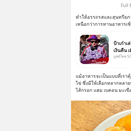
Full
ทำให้อรรถรสและสุนทรียภา
เหนือกว่าการทานอาหารเช้า
ป้าเก๋า
เงินคืน 
บูสต์โดย S
เรื่องเค
วิยะดาจะได
คำตอบได้
แม้อาหารจะเป็นแบบที่เราคุ
“เขา
ไข่ ซึ่งมีให้เลือกหลากหลายช
ไส้กรอก แฮม เบคอน มะเขือ