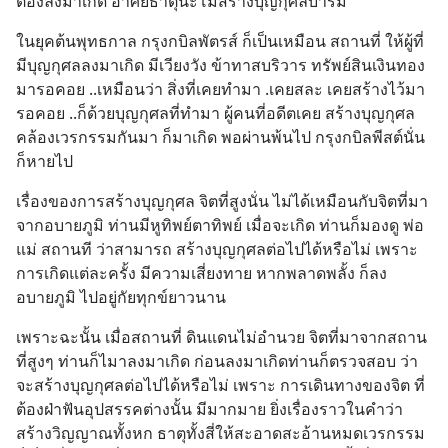
ต้องลงมาเกิด อาศัยธาตุนะโมสร้างบุญกุศลบารมี
ในยุคต้นพุทธกาล กรุงกบิลพัตรส์ ก็เป็นเหมือน สถานที่ ให้ผู้ที่
มีบุญกุศลลงมาเกิด มีเวียงวัง ข้าทาสบริวาร ทรัพย์สินเงินทอง 
มารอคอย ..เหมือนว่า สิ่งที่เคยทำมา .เคยสละ เคยสร้างไว้มา
รอคอย ..ก็ด้วยบุญกุศลที่ทำมา ผู้คนที่อดีตเคย สร้างบุญกุศล 
คล้องเวรกรรมกันมา ก็มาเกิด พอผ่านพ้นไป กรุงกบิลพีสต์นั่น
ก็หายไป
เรื่องของการสร้างบุญกุศล จิตที่สูงนั่น ไม่ได้เหมือนกับจิตที่มา
จากอบายภูมิ ท่านมีหูทิพย์ตาทิพย์ เมื่อจะเกิด ท่านก็มองดู พ่อ
แม่ สถานที ว่าสามารถ สร้างบุญกุศลต่อไปได้หรือไม่ เพราะ
การเกิดแต่ละครั้ง มีความเสี่ยงทาย หากพลาดพลั้ง ก็ลง
อบายภูมิ ไปอยู่กัยทุกข์ยาวนาน
เพราะฉะนั้น เมื่อสถานที่ ดินแดนไม่อำนวย จิตที่มาจากสถาน
ที่สูงๆ ท่านก็ไมาลงมาเกิด ก่อนลงมาเกิดท่านก็ตรวจสอบ ว่า 
จะสร้างบุญกุศลต่อไปได้หรือไม่ เพราะ การเดินทางของจิต ที่
ต้องฝ่าฟันอุปสรรคต่างนั้น มีมากมาย ยิ่งเรื่องราวในคำว่า 
สร้างวิญญาณทั้งหก ธาตุทั้งสี่ให้สะอาดสะอ้านหมดเวรกรรม 