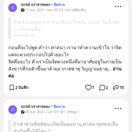
ปกรณ์ ปราสาททอง
•
ติดตาม
ป
12 ก.ย. 2021 เวลา 05:53 • ความคิดเห็น
สำหรับแต่ละคน ศาสนาคืออะไรครับ และทำไมถึงคิด
ว่าเป็นเช่นนั้น?
คำถามนี้ถูกลบ
ก่อนที่จะไปพูด คำว่า ศาสนา เรามาทำความเข้าใจ ว่าจิต
แต่ละดวงประกอบไปด้วยอะไร 
จิตคืออะไร ตัวเราเป็นจิตดวงหนึ่งที่มาอาศัยอยู่ในกายเป็น
สังขารที่ก่อตัวขึ้นมาด้วยอากาศธาตุ วิญญาณธาตุ
... 
อ่าน
ต่อ
2 บันทึก
7
2
15
ปกรณ์ ปราสาททอง
•
ติดตาม
ป
28 ส.ค. 2021 เวลา 01:18 • ปรัชญา
ถ้าเจ้าชายสิทธัตถะเกิดเป็นขอทาน ศาสนาพุทธจะถือ
กำเนิดขึ้นได้ไหม ?