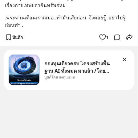
เรื่องกายเทพยดาอินทร์พรหม
.พระท่านเตือนเราเสมอ..ทำมันเสียก่อน .จึงค่อยรู้ .อย่าไปรู้
ก่อนทำ .
บันทึก
1
กองทุนเดียวครบ โครงสร้างพื้น
ฐาน AI ทั้งหมด มาแล้ว /โดย
บูสต์โดย ลงทุนแมน
ลงทุนแมน AI Supercycle คือช่วง
เวลาที่เทคโนโลยีปัญญาประดิษฐ์
จะกลายเป็นตัวขับเคลื่อนหลัก ของ
การเติบโตทางเศรษฐกิจ และวิถี
ชีวิตของผู้คนอย่างยาวนานต่