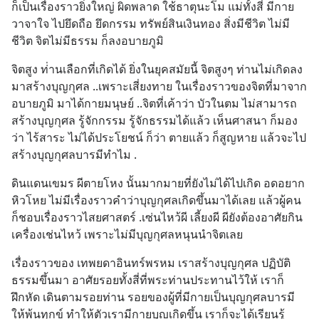
ก็เป็นเรื่องราวยิ่งใหญ่ ผิดพลาด ใช้ธาตุนะโม แม่ทั้งสี่ มีกาย
วาจาใจ ไปยึดถือ ยึดกรรม ทรัพย์สินเงินทอง สิ่งมีชีวิต ไม่มี
ชีวิต จิตไม่มีธรรม ก็ลงอบายภูมิ
จิตสูง ท่่านเลือกที่เกิดได้ ยิ่งในยุคสมัยนี้ จิตสูงๆ ท่านไม่เกิดลง
มาสร้างบุญกุศล ..เพราะเสี่ยงทาย ในเรื่องราวของจิตที่มาจาก
อบายภูมิ มาได้กายมนุษย์ ..จิตที่เค้าว่า บัวในตม ไม่สามารถ 
สร้างบุญกุศล รู้จักกรรม รู้จักธรรมได้แล้ว เห็นศาสนา ก็มอง
ว่า ไร้สาระ ไม่ได้ประโยชน์ ก็ว่า ตายแล้ว ก็สูญหาย แล้วจะไป
สร้างบุญกุศลบารมีทำไม .
ดินแดนเขมร ผีตายโหง นั้นมากมายที่ยังไม่ได้ไปเกิด อดอยาก
หิวโหย ไม่มีเรื่องราวคำว่าบุญกุศลเกิดขึ้นมาได้เลย แล้วผู้คน 
ก็ชอบเรื่องราวไสยศาสตร์ .เซ่นไหว้ผี เลี้ยงผี ผียังต้องอาศัยกิน
เครื่องเช่นไหว้ เพราะไม่มีบุญกุศลหนุนนำจิตเลย
เรื่องราวของ เทพยดาอินทร์พรหม เราสร้างบุญกุศล ปฏิบัติ
ธรรมขึ้นมา อาศัยรอยทั้งสี่ที่พระท่านประทานไว้ให้ เราก็
ฝึกหัด เดินตามรอยท่าน รอยของผู้ที่มีกายเป็นบุญกุศลบารมี 
ให้พ้นทุกข์ ทำให้ตัวเรามีกายบุญเกิดขึ้น เราก็จะได้เรียนรู้ 