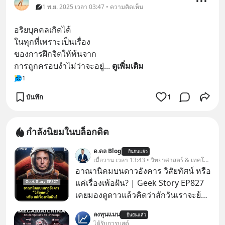
1 พ.ย. 2025 เวลา 03:47 • ความคิดเห็น
อริยบุคคลเกิดได้
ในทุกที่เพราะเป็นเรื่อง
ของการฝึกจิตให้พ้นจาก
การถูกครอบงำไม่ว่าจะอยู่
... 
ดูเพิ่มเติม
1
บันทึก
1
กำลังนิยมในบล็อกดิต
ด.ดล Blog
ยืนยันแล้ว
เมื่อวาน เวลา 13:43 • วิทยาศาสตร์ & เทคโนโลยี
อาณานิคมบนดาวอังคาร วิสัยทัศน์ หรือ
แค่เรื่องเพ้อฝัน? | Geek Story EP827
เคยมองดูดาวแล้วคิดว่าสักวันเราจะย้าย
ไปอยู่บนดาวอังคารตามที่ Elon Musk
ลงทุนแมน
ยืนยันแล้ว
หรือ Jeff Bezos บอกไว้หรือเปล่า ภาพ
ได้รับการบูสต์