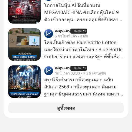
ฝันที่มหาเศรษฐีซิลิคอนแวลลีย์วาดไว้ว่า
โอกาสในหุ้น AI จีนที่มาแรง
มนุษย์นับล้านจะไปสร้างอาณานิคม
MEGA10AICHINA คัดเลือกหุ้นใหม่ 9
ใหม่ ล้อมรอบด้วยเทคโนโลยีสุดล้ำ อาจ
ตัว เข้ากองทุน.. ครอบคลุมทั้งซัปพลาย
จะฟังดูน่าตื่นเต้น แต่ความจริงที่ถูกซ่อน
เชน AI จีน พิเศษ ช่วง 3 - 19 ส.ค. 69 มี
ลงทุนแมน
ไว้ใต้พรมคือ ดาวอังคารเป็นเพียงนรกที่
ยืนยันแล้ว
โปรโมชัน ลด 50% ค่าธรรมเนียมซื้อ |
6 ชั่วโมงที่แล้ว • ธุรกิจ
เต็มไปด้วยรังสีมรณะและฝุ่นพิษ แล้ว
ยอด 2 ล้านบาทขึ้นไป ฟรีค่าธรรมเนียม
ใครเป็นเจ้าของ Blue Bottle Coffee
ทำไมบรรดาผู้นำเทคโนโลยีถึงยัง
ซื้อ
และใครนำเข้ามาในไทย ? Blue Bottle
พยายามหลอกขายฝันลมๆ แล้งๆ นี้ให้
Coffee ร้านกาแฟจากสหรัฐฯ ที่ขึ้นชื่อ
กับคนทั้งโลก พวกเขากำลังซ่อนความ
เรื่องความพิถีพิถัน กำลังจะเปิดสาขา
ลับอะไรไว้เบื้องหลังโปรเจกต์อวกาศที่
ลงทุนแมน
ยืนยันแล้ว
แรกในประเทศไทย ที่ Central Park
วันนี้ เวลา 03:30 • หุ้น & เศรษฐกิจ
ผลาญทรัพยากรมหาศาล วันนี้เราจะมา
สรุปวิธีบริหารภาษีลงทุนนอก ฉบับ
กะเทาะเปลือกความลวงโลกนี้กัน ใครที่
อัปเดต 2569 ภาษีลงทุนนอก คิดตาม
คิดว่าอนาคตของมนุษยชาติอยู่บนดาว
ฐานภาษีบุคคลธรรมดา นั่นหมายความ
ดวงอื่น เลือกฟังกันได้เลยนะครับ อย่า
ว่าถ้าเรามีกำไร 100,000 บาท
ลืมกด Follow ติดตาม PodCast ช่อง
ดูทั้งหมด
Geek Forever’s Podcast ของผมกัน
ด้วยนะครับ 🎧 ฟังผ่าน Spotify :
https://tinyurl.com/3yma5h3e 🎧
ฟังผ่าน Apple Podcast :