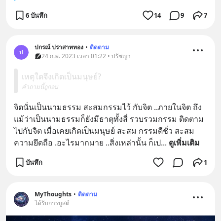
6 บันทึก
14
9
7
ปกรณ์ ปราสาททอง
•
ติดตาม
ป
24 ก.พ. 2023 เวลา 01:22 • ปรัชญา
เหตุใดจึงเกิดเป็นมนุษย์?
คำถามนี้ถูกลบ
จิตนั่นเป็นนามธรรม สะสมกรรมไว้ กับจิต ..ภายในจิต ถึง
แม้ว่าเป็นนามธรรมก็ยังมีธาตุทั้งสี่ รวบรวมกรรม ติดตาม
ไปกับจิต เมื่อเคยเกิดเป็นมนุษย์ สะสม กรรมดีชั่ว สะสม
ความยึดถือ .อะไรมากมาย ..สิ่งเหล่านั้น ก็เป
... 
ดูเพิ่มเติม
บันทึก
1
MyThoughts
•
ติดตาม
ได้รับการบูสต์