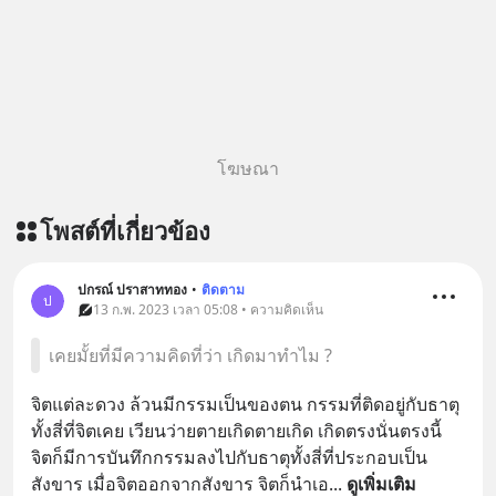
หลับมีประสิทธิภาพมากยิ่งขึ้น 📍 สนใจ
สั่งซื้อสินค้า Diip CBD 💬 LINE :
@diipgeek 🔗 หรือกดลิงก์
https://lin.ee/U91Fzyz
โฆษณา
โพสต์ที่เกี่ยวข้อง
ปกรณ์ ปราสาททอง
•
ติดตาม
ป
13 ก.พ. 2023 เวลา 05:08 • ความคิดเห็น
เคยมั้ยที่มีความคิดที่ว่า เกิดมาทำไม ?
จิตแต่ละดวง ล้วนมีกรรมเป็นของตน กรรมที่ติดอยู่กับธาตุ
ทั้งสี่ที่จิตเคย เวียนว่ายตายเกิดตายเกิด เกิดตรงนั่นตรงนี้ 
จิตก็มีการบันทึกกรรมลงไปกับธาตุทั้งสี่ที่ประกอบเป็น
สังขาร เมื่อจิตออกจากสังขาร จิตก็นำเอ
... 
ดูเพิ่มเติม